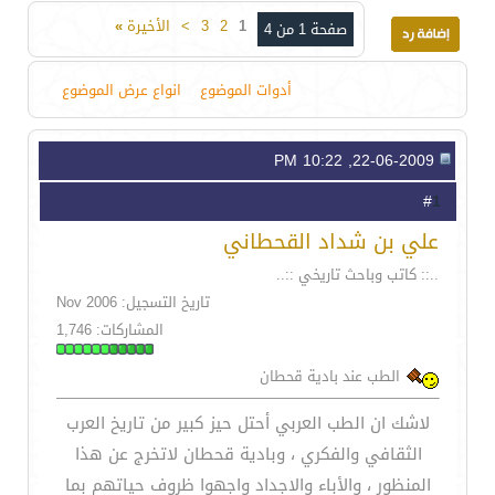
1
2
3
>
الأخيرة
»
صفحة 1 من 4
أدوات الموضوع
انواع عرض الموضوع
22-06-2009, 10:22 PM
1
#
علي بن شداد القحطاني
..:: كاتب وباحث تاريخي ::..
تاريخ التسجيل: Nov 2006
المشاركات: 1,746
الطب عند بادية قحطان
لاشك ان الطب العربي أحتل حيز كبير من تاريخ العرب
الثقافي والفكري ، وبادية قحطان لاتخرج عن هذا
المنظور ، والأباء والاجداد واجهوا ظروف حياتهم بما