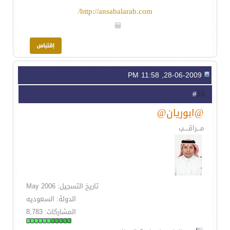
http://ansabalarab.com/
28-06-2009, 11:58 PM
10
#
@ابوريان@
مـــراقــــب
تاريخ التسجيل: May 2006
الدولة: السعوديه
المشاركات: 8,783