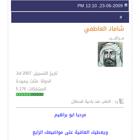
23-06-2009, 12:10 PM
5
#
شامانـ العاطفي
مـــراقــــب
تاريخ التسجيل: Jul 2007
الدولة: مثلث برمـودة
المشاركات: 5,176
رد : الطب عند بادية قحطان
مرحبا ابو براهيم
ويعطيك العافية على مواضيعك الرايع