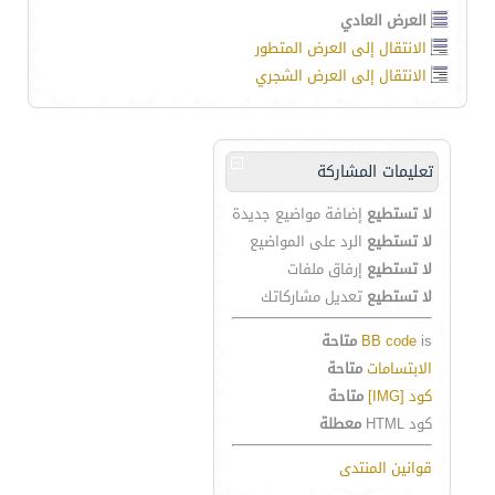
العرض العادي
الانتقال إلى العرض المتطور
الانتقال إلى العرض الشجري
تعليمات المشاركة
لا تستطيع
إضافة مواضيع جديدة
لا تستطيع
الرد على المواضيع
لا تستطيع
إرفاق ملفات
لا تستطيع
تعديل مشاركاتك
is
BB code
متاحة
الابتسامات
متاحة
كود [IMG]
متاحة
كود HTML
معطلة
قوانين المنتدى