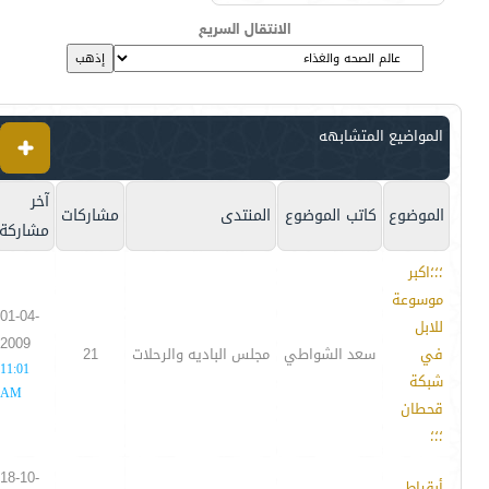
الانتقال السريع
المواضيع المتشابهه
آخر
الموضوع
كاتب الموضوع
المنتدى
مشاركات
مشاركة
؛؛؛اكبر
موسوعة
01-04-
للابل
2009
في
سعد الشواطي
مجلس الباديه والرحلات
21
11:01
شبكة
AM
قحطان
؛؛؛
18-10-
أبقراط