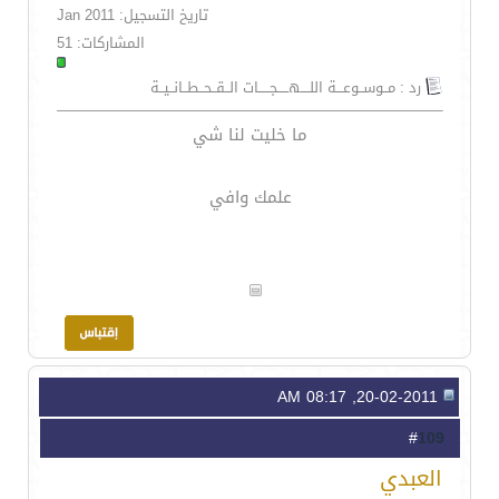
تاريخ التسجيل: Jan 2011
المشاركات: 51
رد : مــوســوعـــة اللــــهـــــجـــــات الــقــحــطــانــيــة
ما خليت لنا شي
علمك وافي
20-02-2011, 08:17 AM
109
#
العبدي