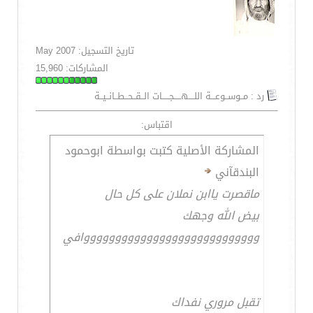
تاريخ التسجيل: May 2007
المشاركات: 15,960
رد : مــوســوعـــة اللــــهـــــجـــــات الــقــحــطــانــيــة
اقتباس:
المشاركة الأصلية كتبت بواسطة ابوحمود
البندقآني
ماقصرت ياابن نملان على كل حال
بيض الله وجهك
ووووووووووووووووووووووووووووافي
تقبل مروري نفداك