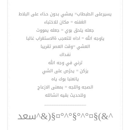
يسيرعلى الطبطاب= يمشي بدون حذاء على البلاط
الغفنه = مكان للاختباء
جعله يلحق بوي = جعله يمووت
ياوجه الله = اداه للتعجب ةالاستغراب غالبا
العشي =وقت العصر تقريبا
نفداك
ترني في وجه الله
يزكن = يحرًص على الشي
يانعنبا بوك ياه
الصجه واللجه = بمعنى الازعاج
وللحديث بقيه انشالله
__________________
^&)§¤°^°§°^°¤§(&^سعد