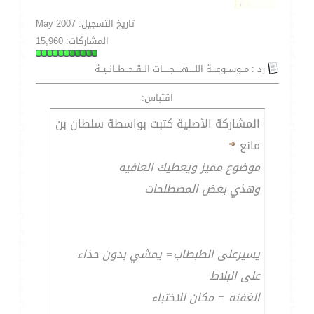
تاريخ التسجيل: May 2007
المشاركات: 15,960
رد : مــوســوعـــة اللــــهـــــجـــــات الــقــحــطــانــيــة
اقتباس:
المشاركة الأصلية كتبت بواسطة سلطان بن
مانع
موضوع مميز ويعطيك العافيه
وهذي بعض المصطلحات
يسيرعلى الطبطاب= يمشي بدون حذاء
على البلاط
الغفنه = مكان للاختباء