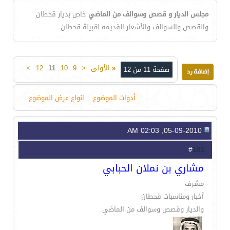
مجلس الديار و قصص وسوالف من الماضي
خاص بديار قحطان
والقصص والسوالف والأشعار القديمه لقبيلة قحطان
«
الأولى
<
9
10
11
12
>
صفحة 11 من 12
أدوات الموضوع
انواع عرض الموضوع
05-09-2010, 02:03 AM
101
#
مشاري بن نملان الحبابي
مشرف
آخبار ومناسبات قحطان
والديار وقصص وسوالف من الماضي