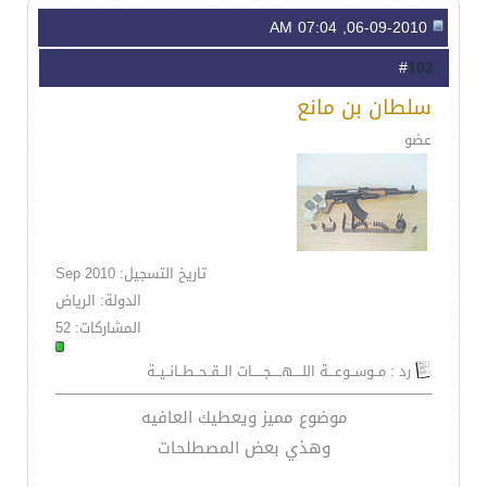
06-09-2010, 07:04 AM
102
#
سلطان بن مانع
عضو
تاريخ التسجيل: Sep 2010
الدولة: الرياض
المشاركات: 52
رد : مــوســوعـــة اللــــهـــــجـــــات الــقــحــطــانــيــة
موضوع مميز ويعطيك العافيه
وهذي بعض المصطلحات