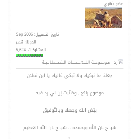
عضو ذهبي
تاريخ التسجيل: Sep 2006
الدولة: قطر
المشاركات: 5,624
رد : مــوســوعـــة اللــــهـــــجـــــات الــقــحــطــانــيــة
جعلنا ما نبكيك ولا تبكي غاليك يا ابن نملان
موضوع رائع , وظنّيت إن لي رد فيه
بيّض الله وجهك وبالتّوفيق
__________________
سُبـ ح ـان الله وبحمده .. سُبـ ح ـان الله العظيم