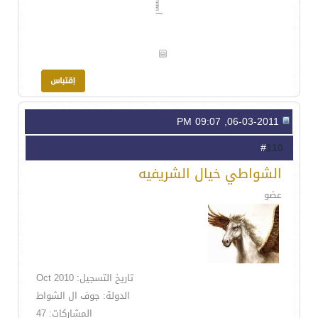
~ًًًَََُ
06-03-2011, 09:07 PM
110
#
الشواطي خيال الشريفيه
عضو
تاريخ التسجيل: Oct 2010
الدولة: جوف ال الشواط
المشاركات: 47