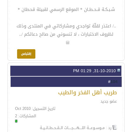
شـبـكـة قـحـطـان * الموقع الرسمي لقبيلة قحطان *
../ اعتذر لقلّة تواجدي ومشاركاتي في المنتدى وذلك
لظروف الاختبارات ، لا تنسوني من صالح دعائكم /..
31-10-2010, 01:29 PM
104
#
طريب أهل الفخر والطيب
عضو جديد
تاريخ التسجيل: Oct 2010
المشاركات: 2
رد : مــوســوعـــة اللــــهـــــجـــــات الــقــحــطــانــيــة