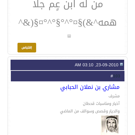
من له ابن عٍم جلا
همه^&)§¤°^°§°^°¤§(&^
23-09-2010, 03:10 AM
103
#
مشاري بن نملان الحبابي
مشرف
آخبار ومناسبات قحطان
والديار وقصص وسوالف من الماضي