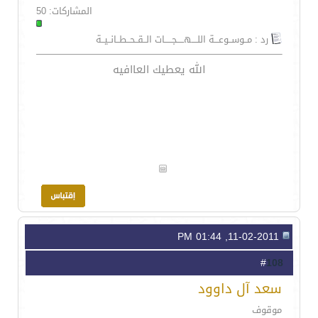
المشاركات: 50
رد : مــوســوعـــة اللــــهـــــجـــــات الــقــحــطــانــيــة
الله يعطيك العاافيه
11-02-2011, 01:44 PM
108
#
سعد آل داوود
موقوف