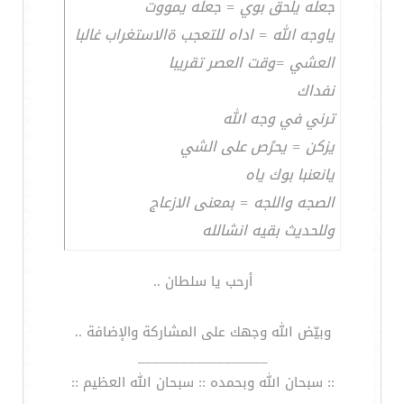
جعله يلحق بوي = جعله يمووت
ياوجه الله = اداه للتعجب ةالاستغراب غالبا
العشي =وقت العصر تقريبا
نفداك
ترني في وجه الله
يزكن = يحرًص على الشي
يانعنبا بوك ياه
الصجه واللجه = بمعنى الازعاج
وللحديث بقيه انشالله
أرحب يا سلطان ..
وبيّض الله وجهك على المشاركة والإضافة ..
__________________
:: سبحان الله وبحمده :: سبحان الله العظيم ::