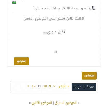
رد : مــوســوعـــة اللــــهـــــجـــــات الــقــحــطــانــيــة
لاهنت ياابن نملان على الموضوع المميز
تقبل مروري,,,,
«
الأولى
<
9
10
11
12
>
صفحة 11 من 12
«
الموضوع السابق
|
الموضوع التالي
»