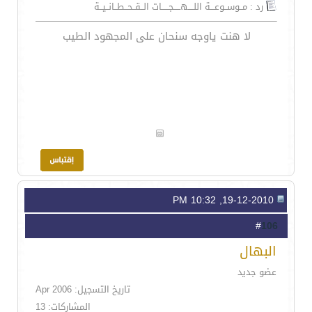
رد : مــوســوعـــة اللــــهـــــجـــــات الــقــحــطــانــيــة
لا هنت ياوجه سنحان على المجهود الطيب
19-12-2010, 10:32 PM
106
#
البهال
عضو جديد
تاريخ التسجيل: Apr 2006
المشاركات: 13