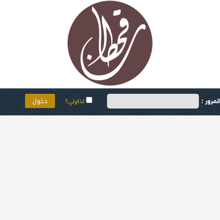
مرور :
تذكرني؟