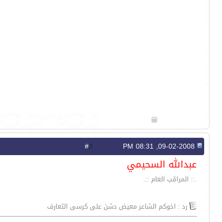
3
#
09-02-2008, 08:31 PM
عبدالله السحيمي
.:: المراقب العام ::.
رد : اخوكم الشاعر معيض دشن على كرسى التعارف