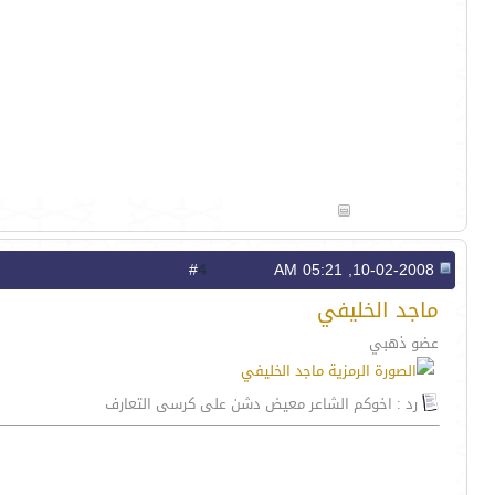
4
#
10-02-2008, 05:21 AM
ماجد الخليفي
عضو ذهبي
رد : اخوكم الشاعر معيض دشن على كرسى التعارف