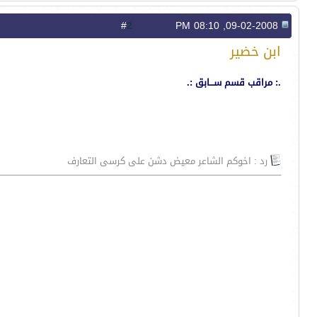
2
#
09-02-2008, 08:10 PM
ابن خضير
.: مراقب قسم ســـابق :.
رد : اخوكم الشاعر معيض دشن على كرسى التعارف