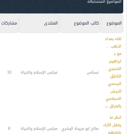
المواضيع المتشابهه
الموضوع
كاتب الموضوع
المنتدى
مشاركات
لقاء بمداد
الذهب ...
مع د.
ابراهيم
الشمري ..
نسناس
مجلس الإسلام والحياة
10
الناطق
الرسمي
للجيش
الاسلامي
بالعراق ،،،
انظر ما
يفعل الآباء
صالح ابو مريحة البشري
مجلس الإسلام والحياة
8
بابناءهم