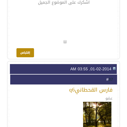
اشكرك على الموضوع الجميل
01-02-2014, 03:55 AM
37
#
فارس القحطانيq6
عضو