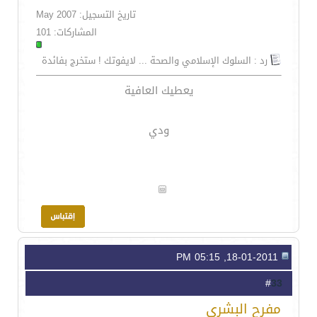
تاريخ التسجيل: May 2007
المشاركات: 101
رد : السلوك الإسلامي والصحة ... لايفوتك ! ستخرج بفائدة
يعطيك العافية
ودي
18-01-2011, 05:15 PM
33
#
مفرح البشري