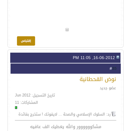
16-06-2012, 11:05 PM
35
#
نوض القحطانية
عضو جديد
تاريخ التسجيل: Jun 2012
المشاركات: 11
رد: السلوك الإسلامي والصحة ... لايفوتك ! ستخرج بفائدة
مشكوووووور والله يعطيك الف عافيه