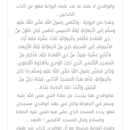
والواقدي لا يعتد به عند علماء الرواية فهو من أكذب
الكذابين ..
وهذا نص الرواية : وَانْتَهَى رَسُولُ اللّهِ صَلّى اللّهُ عَلَيْهِ
وَسَلّمَ إلَى الْجِعِرّانَةِ لَيْلَةَ الْخَمِيسِ لِخَمْسِ لَيَالٍ خَلَوْنَ مِنْ
ذِي الْقَعْدَةِ فَأَقَامَ بِالْجِعِرّانَةِ ثَلَاثَ عَشْرَةَ فَلَمّا أَرَادَ
الِانْصِرَافَ إلَى الْمَدِينَةِ خَرَجَ مِنْ الْجِعِرّانَةِ لَيْلَةَ الْأَرْبِعَاءِ
لِاثْنَتَيْ عَشْرَةَ بَقِيَتْ مِنْ ذِي الْقَعْدَةِ لَيْلًا; فَأَحْرَمَ مِنْ
الْمَسْجِدِ الْأَقْصَى الّذِي تَحْتَ الْوَادِي بِالْعُدْوَةِ الْقُصْوَى،
وَكَانَ مُصَلّى رَسُولِ اللّهِ صَلّى اللّهُ عَلَيْهِ وَسَلّمَ إذَا كَانَ
بِالْجِعِرّانَةِ، فَأَمّا هَذَا الْمَسْجِدُ الْأَدْنَى، فَبَنَاهُ رَجُلٌ مِنْ
قُرَيْشٍ وَاِتّخَذَ ذَلِكَ الْحَائِطَ عِنْدَهُ. ..
فالواقدي هنا يتحدث عن صلاة النبي صلى الله عليه
وسلم في الجعرانة وكان في عهد الواقدي مسجدان
فهو يحدد المسجد الذي صلى فيه النبي عليه الصلاة
والسلام وقال المسجد الأقصى = الأبعد ..
وهذه الرواية صحيحة مع أن الواقدي كذاب عند علماء