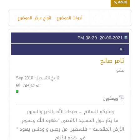
أدوات الموضوع
انواع عرض الموضوع
20-06-2021, 08:29 PM
1
#
ثامر صالح
عضو
تاريخ التسجيل: Sep 2010
المشاركات: 59
ويمكرون
وعليكم السلام ... صبحك الله بالخير والسرور
ما يثار حول المسجد الأقصى "طهره الله وعموم
الأرض المقدسة = فلسطين من رجس و ودنس يهود "
في هذه الأيام