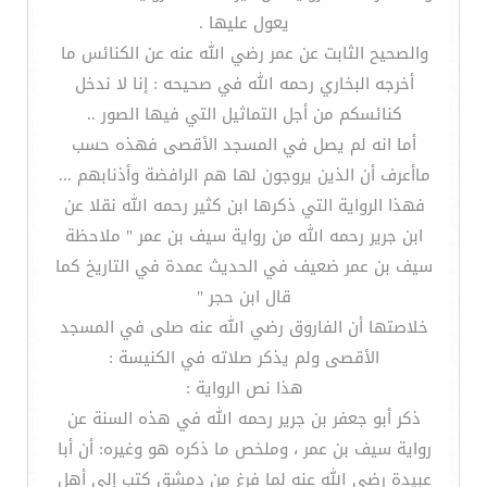
يعول عليها .
والصحيح الثابت عن عمر رضي الله عنه عن الكنائس ما
أخرجه البخاري رحمه الله في صحيحه : إنا لا ندخل
كنائسكم من أجل التماثيل التي فيها الصور ..
أما انه لم يصل في المسجد الأقصى فهذه حسب
ماأعرف أن الذين يروجون لها هم الرافضة وأذنابهم ...
فهذا الرواية التي ذكرها ابن كثير رحمه الله نقلا عن
ابن جرير رحمه الله من رواية سيف بن عمر " ملاحظة
سيف بن عمر ضعيف في الحديث عمدة في التاريخ كما
قال ابن حجر "
خلاصتها أن الفاروق رضي الله عنه صلى في المسجد
الأقصى ولم يذكر صلاته في الكنيسة :
هذا نص الرواية :
ذكر أبو جعفر بن جرير رحمه الله في هذه السنة عن
رواية سيف بن عمر ، وملخص ما ذكره هو وغيره: أن أبا
عبيدة رضي الله عنه لما فرغ من دمشق كتب إلى أهل