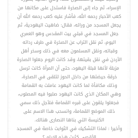
الإسراء، ثم جاء إلى الصخرة فاستدل على مكانها من
كعب الأحبار رحمه الله، فأشار عليه كعب رحمه الله أن
يجعل المسجد من ورائه، فقال: ضاهيت اليهودية، ثم
جعل المسجد في قبلي بيت المقدس وهو العمري
اليوم، ثم نقل التراب عن الصخرة في طرف ردائه
وقبائه، ونقل المسلمون معه في ذلك وسخر أهل
الأردن في نقل بقيتها، وقد كانت الروم جعلوا الصخرة
مزبلة لأنها قبلة اليهود، حتى أن المرأة كانت ترسل
خرقة حيضتها من داخل الحوز لتلقى في الصخرة،
وذلك مكافأة لما كانت اليهود عاملت به القمامة
وهي المكان الذي كانت اليهود صلبوا فيه المصلوب،
فجعلوا يلقون على قبره القمامة فلأجل ذلك سمي
ذلك الموضع القمامة، وانسحب هذا الاسم على
الكنيسة التي بناها النصارى هنالك.
وأخيرا : لماذا التشكيك في الثوابت خاصة في المسجد
الأقصى كثرت هذه الايام ؟