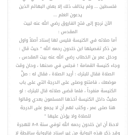
فلسطين ... ولم يخالف ذلك إلا بعض البهائم الذين
يدعون العلم ...
الآن نرجع إلى فتح الفاروق رضي الله عنه لبيت
المقدس :
أما صلاته في الكنيسة فليس لها إسناد أصلاً واول
من ذكر تفصيلها ابن خلدون رحمه الله " حيث قال :
ودخل عمر بن الخطاب رضي الله عنه بيت المقدس ،
وجاء كنيسة القمامة ! فجلس في صحنها ، وحان وقت
الصلاة فقال للبترك : أريد الصلاة ، فقال له : صلِّ
موضعك ، فامتنع وصلى على الدرجة التي على باب
الكنيسة منفرداً ، فلما قضى صلاته قال للبترك : لو
صليتُ داخل الكنيسة أخذها المسلمون بعدي وقالوا
هنا صلى عمر ، وكتب لهم أن لا يجمع على الدرجة
للصلاة ولا يؤذن عليها "
لاحظ أن ابن خلدون رحمه الله توفي سنة ٨٠٨ للهجرة
وقد ذكر هذه الرواية من غير اسناد فالرواية ساقطة لا