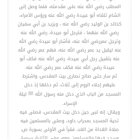
المطلب رضي الله عنه على مقدمته، فلما وصل إلى
الشام تلقاه أبو عبيدة رضي الله عنه ورؤس الأمراء،
كخالد بن الوليد رضي الله عنه ، ويزيد بن أبي سفيان
رضي الله عنهما ، فترجل أبو عبيدة، رضي الله عنه
وترجل عمررضي الله عنه، فأشار أبو عبيدة رضي الله
عنه ليقبل يد عمر رضي الله عنه، فهم عمر رضي الله
عنه بتقبيل رجل أبي عبيدة، رضي الله عنه فكف أبو
عبيدة رضي الله عنه فكف عمر رضي الله عنه.
ثم سار حتى صالح نصارى بيت المقدس، واشترط
عليهم إجلاء الروم إلى ثلاث، ثم دخلها إذ دخل
المسجد من الباب الذي دخل منه رسول الله ﷺ ليلة
الإسراء.
ويقال: إنه لبى حين دخل بيت المقدس، فصلى فيه
تحية المسجد بمحراب داود، وصلى بالمسلمين فيه
صلاة الغداة من الغد، فقرأ في الأولى بسورة ص،
وسجد فيها والمسلمون معه، وفي الثانية بسورة