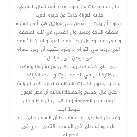
كان له مقدمات من عقود عندما ألف كمال الصليبي
كتابه التوراة جاءت من جزيرة العرب!
وحاول أن يثبت أن موطن بني إسرائيل هي أرض السراة
منطقة الباحة وعسير وأن القدس في تلك المنطقة
وشرق وغرب وحاول ربط أسماء القرى والمدن بالأسماء
التي وردت في التوراة ... وخرج بنتيجة أن أرض السراة
هي موطن بني إسرائيل !
تربى على هذه التخاريف بعض من تشربها ومنهم
دكاترة الآن في الجامعات وتبنوا هذه الخرافة !
وصاروا يكتبون الأبحاث والمؤلفات لتقرير هذه الخرافة
حتى قال أحدهم والحقيقة الغائبة أن مصر فرعون
ليست مصر المعروفة إنما هي جيزان واظنه قال
الحبشة أيضا!
وقد ذكر الواقدي رواية مفادها أن الرسول صلى الله
عليه وسلم صلى في المسجد الأقصى الذي في
الجعرانة ..