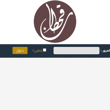
مرور :
تذكرني؟