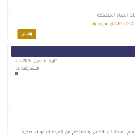
ات المياه المتهلكة
وث
http://goo.gl/GF7e7F
تاريخ التسجيل: Jan 2015
المشاركات: 32
 بين 55 و 78 % من الماء ، وهذا يتوقف على حجم الجسم. استهلاك الكافي والمنتظم من المياه له فوائد صحية