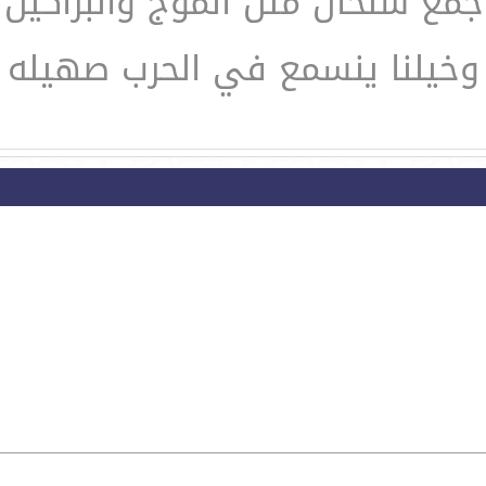
جمع سنحان مثل الموج والبراكين
وخيلنا ينسمع في الحرب صهيله