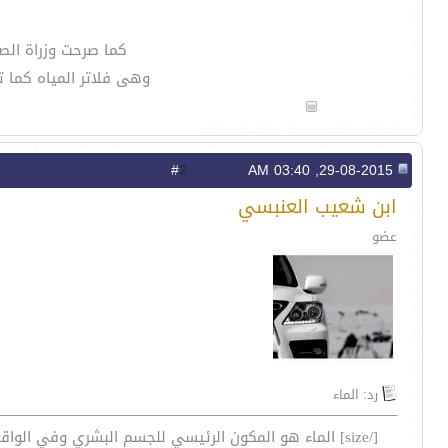
كما صرحت وزراة الصح
وهى فلاتر المياه كما 
2
#
29-08-2015, 03:40 AM
ابن شعيب العنبسي
عضو
رد: الماء