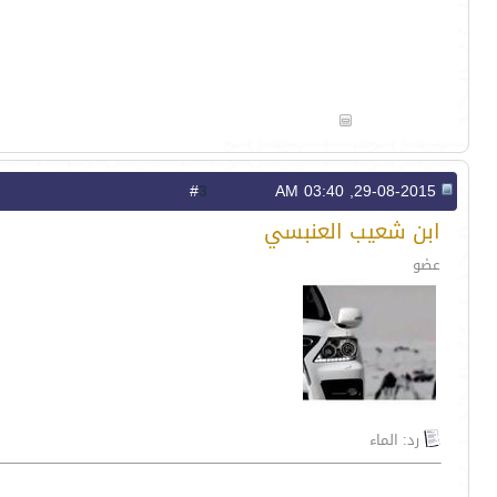
3
#
29-08-2015, 03:40 AM
ابن شعيب العنبسي
عضو
رد: الماء