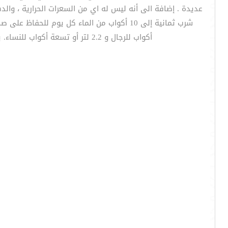
عديدة . إضافة الى أنه ليس له اي من السعرات الحرارية ، وال
أكواب للرجال و 2.2 لتر أو تسعة أكواب للنساء. يساعد الماء على ابقاء الجسم رطب بشكل كبير ، وهو أمر ضروري لأن تقريبا كل خلية في الجسم تحتاج الماء[size="6"]
ق