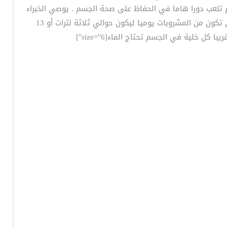
وم تلعب دورا هاما في الحفاظ على صحة الجسم . يوصي الخبراء
شرب ثمانية إلى 10 أكواب من الماء كل يوم للحفاظ على صحة جيدة . وعلاوة على ذلك ، معهد الطب قد حدد الكمية التي يجب ان تكون من المشروبات يوميا ليكون حوالي ثلاثة لترات أو 13