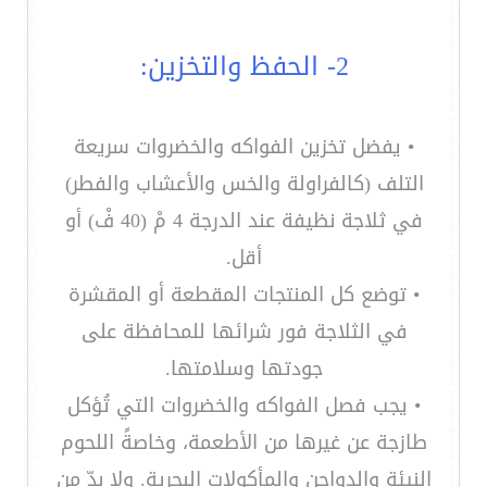
2- الحفظ والتخزين:
• يفضل تخزين الفواكه والخضروات سريعة
التلف (كالفراولة والخس والأعشاب والفطر)
في ثلاجة نظيفة عند الدرجة 4 مْ (40 فْ) أو
أقل.
• توضع كل المنتجات المقطعة أو المقشرة
في الثلاجة فور شرائها للمحافظة على
جودتها وسلامتها.
• يجب فصل الفواكه والخضروات التي تُؤكل
طازجة عن غيرها من الأطعمة، وخاصةً اللحوم
النيئة والدواجن والمأكولات البحرية. ولا بدّ من