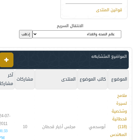
قوانين المنتدى
الانتقال السريع
المواضيع المتشابهه
آخر
الموضوع
كاتب الموضوع
المنتدى
مشاركات
مشاركة
ملامح
لسيرة
وشخصية
24-07-
قحطانية
2011
(118)
أبوسحمي
مجلس أخبار قحطان
10
01:33
المهندس
PM