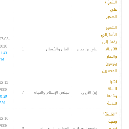
الشيخ /
علي
الصغير
الشعير
الأسترالي
07-03-
يقفز إلى
2010
38 ريالا
علي بن حيان
المال والأعمال
1
11:43
والتجار
PM
يلومون
المصدرين
نشرا
12-11-
للسنة
2008
إبن الأروق
مجلس الإسلام والحياة
7
وقمعا
01:29
للبدعة
AM
"التلبينة"
12-10-
وصية
2005
نبوية..
منصور العبدالله
المجلس الـــــعــــــــام
0