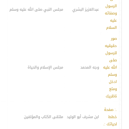
الرسول
عبدالعزيز البشري
مجلس النبي صلى الله عليه وسلم
وصفاته
عليه
السلام
صور
حقيقيه
للرسول
صلى
الله عليه
وجه المحمد
مجلس الإسلام والحياة
وسلم
ادخل
ومتع
ناظريك
.: صفحة
خطط
ابن مشرف أبو الوليد
ملتقى الكتاب والمؤلفين
لحياتك :.