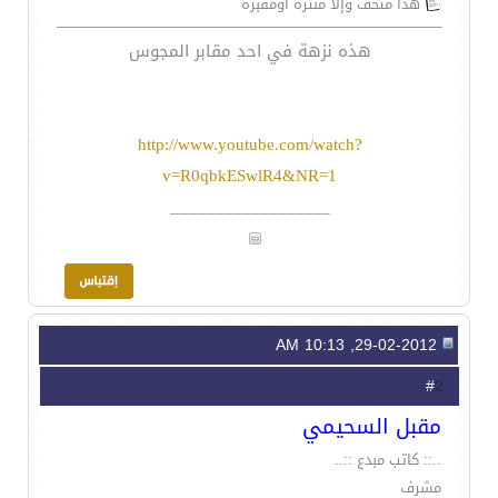
هذا متحف وإلا منتزه اومقبره
هذه نزهة في احد مقابر المجوس
http://www.youtube.com/watch?
v=R0qbkESwlR4&NR=1
__________________
29-02-2012, 10:13 AM
2
#
مقبل السحيمي
..:: كاتب مبدع ::..
مشرف