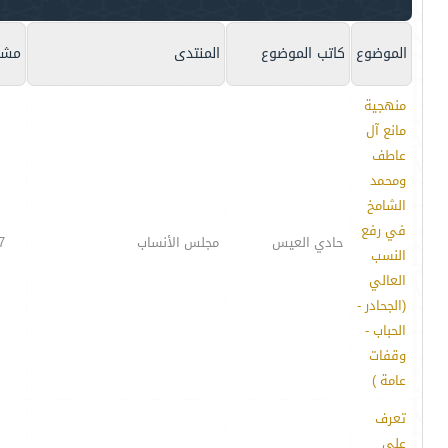
الموضوع
كاتب الموضوع
المنتدى
مشا
منهجية
مانع آل
عاطف
ومحمد
الشامخ
في رفع
حادي العيس
مجلس الأنساب
7
النسب
العالي
(الجحادر -
الحباب -
وقفات
عامة )
تعرف
على