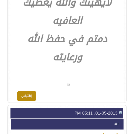
لايهينك والله يعطيك
العافيه
دمتم في حفظ الله
ورعايته
01-05-2013, 05:11 PM
7
#