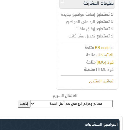
تعليمات المشاركة
لا تستطيع
إضافة مواضيع جديدة
لا تستطيع
الرد على المواضيع
لا تستطيع
إرفاق ملفات
لا تستطيع
تعديل مشاركاتك
is
BB code
متاحة
الابتسامات
متاحة
كود [IMG]
متاحة
كود HTML
معطلة
قوانين المنتدى
الانتقال السريع
المواضيع المتشابهه