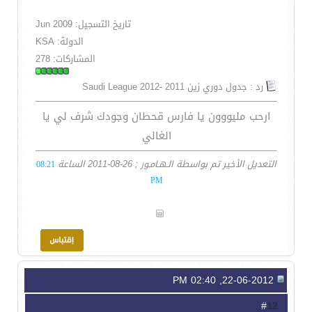
تاريخ التسجيل: Jun 2009
الدولة: KSA
المشاركات: 278
رد : جدول دوري زين 2011 -Saudi League 2012
ارحب مليووون يا فارس قحطان وجودك شرف لي يا
الغالي
التعديل الأخير تم بواسطة الـهـامـور ; 26-08-2011 الساعة
08:21
PM
22-06-2012, 02:40 PM
12
#