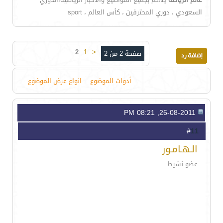
السعودي ، دوري المحترفين ، كأس العالم ، sport
2
1
<
صفحة 2 من 2
أدوات الموضوع
انواع عرض الموضوع
26-08-2011, 08:21 PM
11
#
الـهـامـور
عضو نشيط