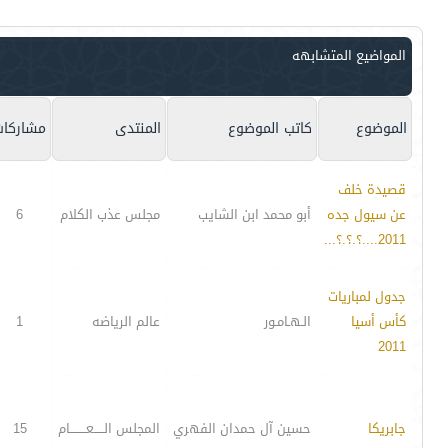
المواضيع المتشابهه
الموضوع
كاتب الموضوع
المنتدى
مشاركات
قصيدة خلف
عن سيول جده
أبو محمد ابن الشايب
مجلس عذب الكلام
6
2011....؟.؟.؟...
جدول لمباريات
كأس أسيا
الـهـامـور
عالم الرياضه
1
2011
جابريكا
حسين آل حمدان الفهري
المجلس الـــــعــــــــام
15