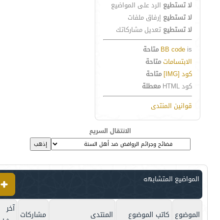
لا تستطيع
الرد على المواضيع
لا تستطيع
إرفاق ملفات
لا تستطيع
تعديل مشاركاتك
is
BB code
متاحة
الابتسامات
متاحة
كود [IMG]
متاحة
كود HTML
معطلة
قوانين المنتدى
الانتقال السريع
المواضيع المتشابهه
آخر
الموضوع
كاتب الموضوع
المنتدى
مشاركات