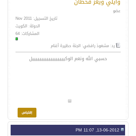
وايلي ويعز قحطان
عضو
تاريخ التسجيل: Nov 2011
الدولة: الكويت
المشاركات: 64
رد: مشعوذ رافضي: الجنة حظيرة أغنام
حسبي الله ونعم الوكييييييييييييييييييل
13-06-2012, 11:07 PM