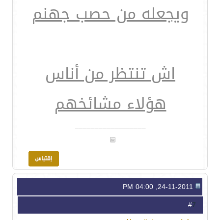
ويجعله من حصب جهنم
اش تنتظر من أناس
هؤلاء مشائخهم
__________________
24-11-2011, 04:00 PM
7
#