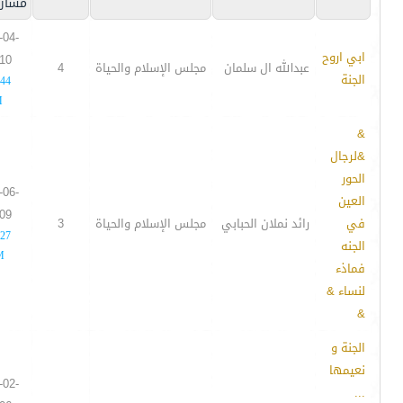
مشار
-04-
ابي اروح
10
عبدالله ال سلمان
مجلس الإسلام والحياة
4
الجنة
:44
M
&
&لرجال
الحور
-06-
العين
09
في
رائد نملان الحبابي
مجلس الإسلام والحياة
3
:27
الجنه
M
فماذء
لنساء &
&
الجنة و
نعيمها
-02-
...