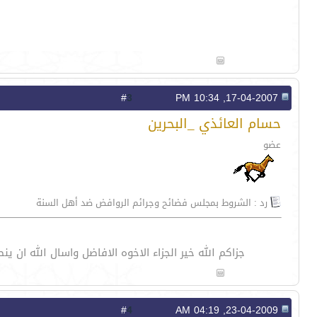
3
#
17-04-2007, 10:34 PM
حسام العائذي _البحرين
عضو
رد : الشروط بمجلس فضائح وجرائم الروافض ضد أهل السنة
جزاكم الله خير الجزاء الاخوه الافاضل واسال الله 
4
#
23-04-2009, 04:19 AM