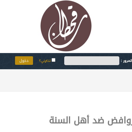
مرور :
تذكرني؟
روافض ضد أهل السنة