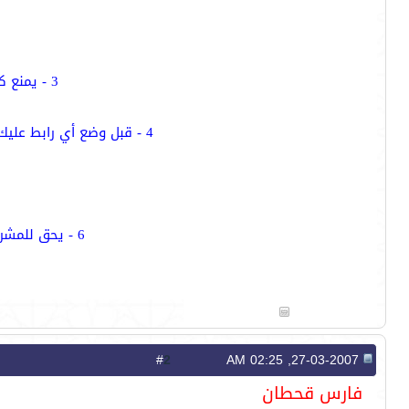
3 - يمنع كتابة أي موضوع خارج صياغة القسم.. هذا القسم مخصص فقط لفضائح الروافض
4 - قبل وضع أي رابط عليك أن تقوم بتجربته وأن تكون مسئول عن ما يحتويه الرابط ويحذف الموضوع إذا كان الرابط لا يعمل
6 - يحق للمشرف طرد أي عضو مخالف وينبه بذلك عن طريق الإدارة أو حذف أو نقل أي موضوع مكرر
2
#
27-03-2007, 02:25 AM
فارس قحطان