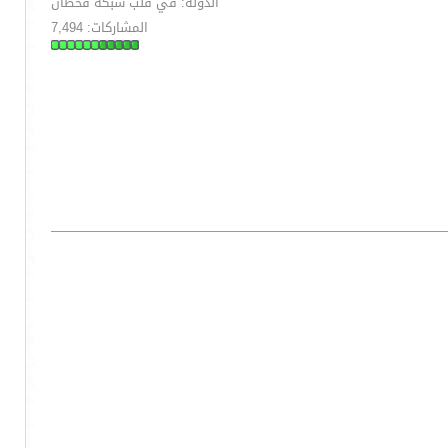
الدولة: في قلب شبكة قحطان
المشاركات: 7,494