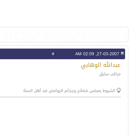
1
#
27-03-2007, 02:09 AM
عبدالله الوهابي
مراقب سابق
الشروط بمجلس فضائح وجرائم الروافض ضد أهل السنة