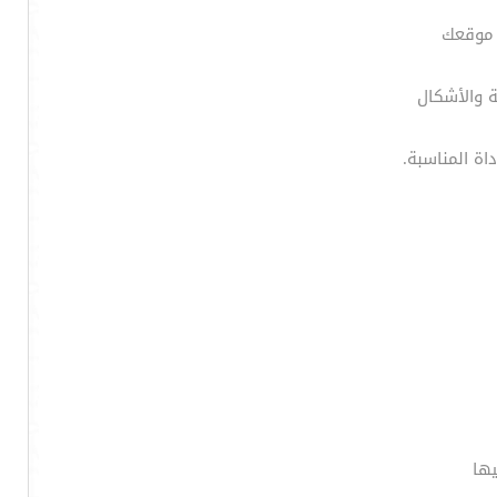
 موقعك
ة والأشكال
يها