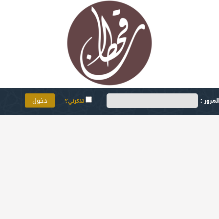
مرور :
تذكرني؟