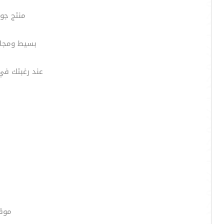
منتج جوج
بسيط ومجانى
عند رغبتك في ربط بيان
موقع