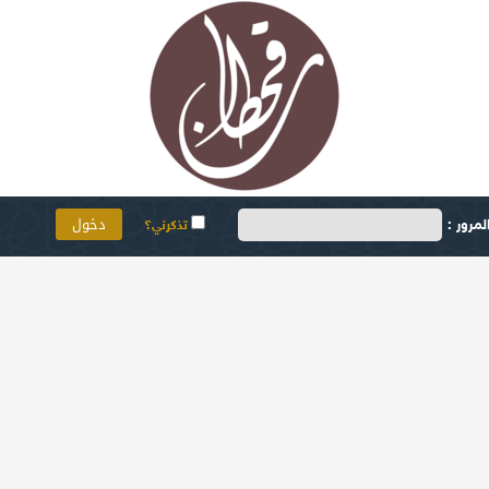
مرور :
تذكرني؟