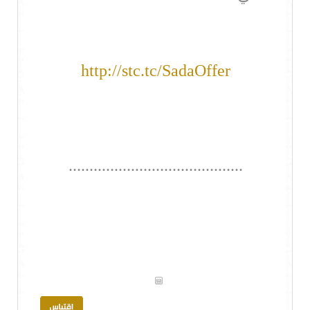
http://stc.tc/SadaOffer
..........................................