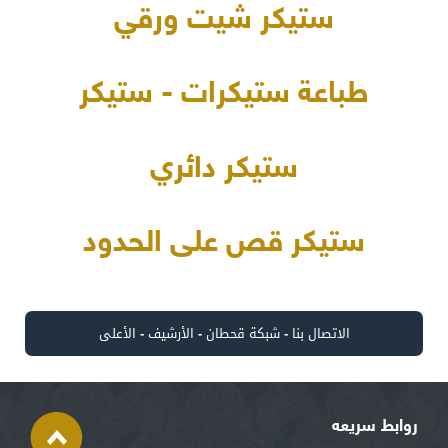
ستيكر شيت ورقي
طباعة ستيكرات - ستيكر
ستيكر دائري
ستيكر قص على الحدود
الاتصال بنا
-
شبكة قحطان
-
الأرشيف
-
الأعلى
روابط سريعه