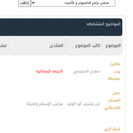
المواضيع المتشابهه
الموضوع
كاتب الموضوع
المنتدى
مشا
عناوين
يجب
سعدع السحيمي
الخيمه الرمضانيه
حفضها
حصن
المسلم -
ابن مشرف أبو الوليد
مجلس الإسلام والحياة
القحطاني
-
قصة الزير