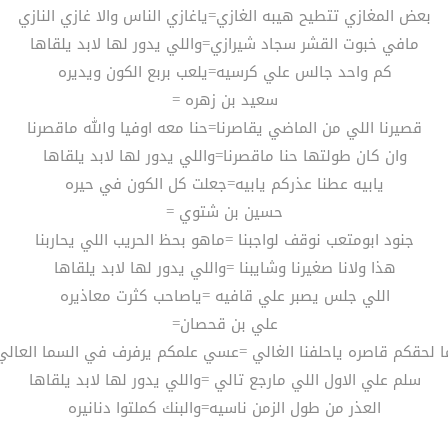
بعض المغازي تتطيح هيبه الغازي=ياغازي الناس والا غازي النازي
مافي خبوت القشر سجاد شيرازي=واللي يدور لها لابد يلقاها
كم واحد جالس علي كرسيه=يلعب بربع الكون ويديره
سعيد بن زهره =
قصيرنا اللي من الماضي يقاصرنا=حنا معه اوفيا والله ماقصرنا
وان كان طولتها حنا ماقصرنا=واللي يدور لها لابد يلقاها
يابيه عطنا عذركم يابيه=جعلت كل الكون في حيره
حسين بن شتوي =
جنود ابومتعب نوقف لواجبنا =ماهو بحظ الحريب اللي يحاربنا
هذا ولانا صغيرنا وشايبنا =واللي يدور لها لابد يلقاها
اللي جلس يصبر علي قافيه =ياصاحب كثرت معاذيره
علي بن قحصان=
ا لحقكم قاصره ياحلفنا الغالي =عسي علمكم يرفرف في السما العالي
سلم علي الاول اللي مارجع تالي =واللي يدور لها لابد يلقاها
العذر من طول الزمن ناسيه=والبنك كملتوا دنانيره