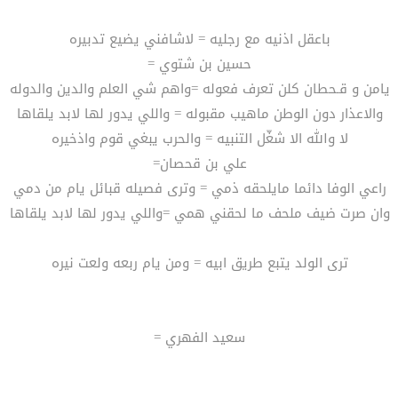
باعقل اذنيه مع رجليه = لاشافني يضيع تدبيره
حسين بن شتوي =
يامن و قـحطان كلن تعرف فعوله =واهم شي العلم والدين والدوله
والاعذار دون الوطن ماهيب مقبوله = واللي يدور لها لابد يلقاها
لا والله الا شغّل التنبيه = والحرب يبغي قوم واذخيره
علي بن قحصان=
راعي الوفا دائما مايلحقه ذمي = وترى فصيله قبائل يام من دمي
وان صرت ضيف ملحف ما لحقني همي =واللي يدور لها لابد يلقاها
ترى الولد يتبع طريق ابيه = ومن يام ربعه ولعت نيره
سعيد الفهري =