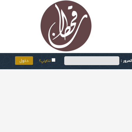
مرور :
تذكرني؟