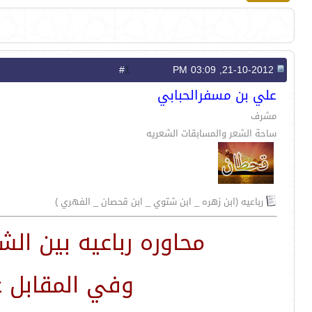
1
#
21-10-2012, 03:09 PM
علي بن مسفرالحبابي
مشرف
ساحة الشعر والمسابقات الشعريه
رباعيه (ابن زهره _ ابن شتوي _ ابن قحصان _ الفهري )
محاوره رباعيه بين ال
وفي المقابل 