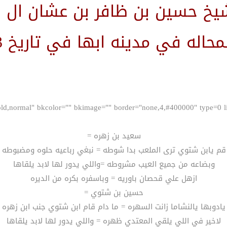
يخ حسين بن ظافر بن عشان ال نا
له في مدينه ابها في تاريخ 8/8/1433هـــ
سعيد بن زهره =
قم يابن شتوي ترى الملعب بدا شوطه = نبغي رباعيه حلوه ومضبوطه
وبضاعه من جميع العيب مشروطه =واللي يدور لها لابد يلقاها
ازهل علي قحصان باوريه = وباسفره بكره من الديره
حسين بن شتوي =
يادوبها يالنشاما زانت السهره = ما دام قام ابن شتوي جنب ابن زهره
لاخير في اللي يلقي المعتدي ظهره = واللي يدور لها لابد يلقاها