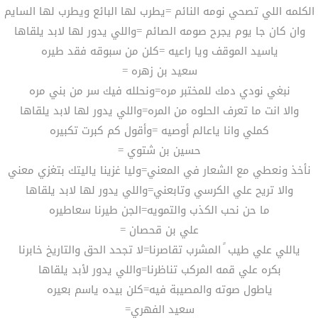
الكلمه اللي تصحي نومه النائم =يطرب لها البائع ويطرب لها السايم
وان كان جا يوم يجرح صومه الصائم =واللي يدور لها لابد يلقاها
ياسيد الموقف ويا راعيه =كلن من سبوقه فقد طيره
سعيد بن زهره =
نبغي نودي دمك للمختبر مره=ونحلله فيك سر من بني مره
والا انت ما تعرف الحلوه من المره=واللي يدور لها لابد يلقاها
كملي وانا ياعالم أوصيه =وأقول كم كبرت تكبيره
حسين بن شتوي =
نأخذ ونعطي مع الشعار في المعني=وليا غزينا ياليتك بتغزي معني
والا تريح علي الكرسي وتابعني=واللي يدور لها لابد يلقاها
ما حن نحب الكذب والتمويه=الجن طيرنا سعاطيره
علي بن قحصان =
ياللي علي طيب ً المشرب تقاصرنا=لا تجحد الحق والتاريخ خابرنا
بكره علي قمه المركب تناظرنا=واللي يدور لأبد يلقاها
ياطول صوته والمصيبة فيه=كلن بيده ياسم بعيره
سعيد الفهري=