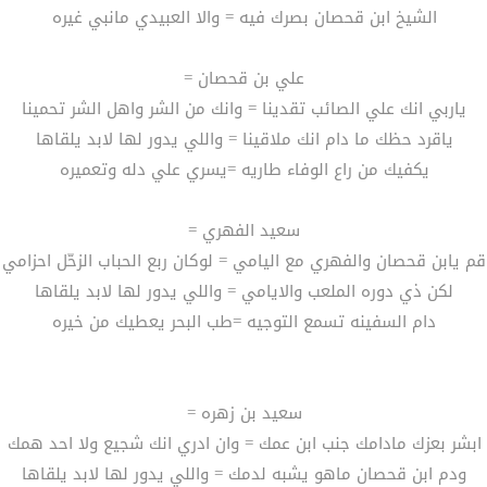
الشيخ ابن قحصان بصرك فيه = والا العبيدي مانبي غيره
علي بن قحصان =
ياربي انك علي الصائب تقدينا = وانك من الشر واهل الشر تحمينا
ياقرد حظك ما دام انك ملاقينا = واللي يدور لها لابد يلقاها
يكفيك من راع الوفاء طاريه =يسري علي دله وتعميره
سعيد الفهري =
قم يابن قحصان والفهري مع اليامي = لوكان ربع الحباب الزحّل احزامي
لكن ذي دوره الملعب والايامي = واللي يدور لها لابد يلقاها
دام السفينه تسمع التوجيه =طب البحر يعطيك من خيره
سعيد بن زهره =
ابشر بعزك مادامك جنب ابن عمك = وان ادري انك شجيع ولا احد همك
ودم ابن قحصان ماهو يشبه لدمك = واللي يدور لها لابد يلقاها