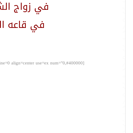
في زواج الش
في قاعه المحا
[poem=font="simplified arabic,6,#3100ff,bold,normal" bkcolor="" bkimage="" border="none,4,#400000" type=0 line=0 align=center use=ex num="0,#400000"]