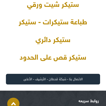
ستيكر شيت ورقي
طباعة ستيكرات - ستيكر
ستيكر دائري
ستيكر قص على الحدود
الاتصال بنا
-
شبكة قحطان
-
الأرشيف
-
الأعلى
روابط سريعه