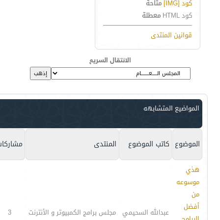
كود [IMG]
متاحة
كود HTML
معطلة
قوانين المنتدى
الانتقال السريع
المواضيع المتشابهه
الموضوع
كاتب الموضوع
المنتدى
مشاركات
هذي
موسوعه
من
أفضل
عبدالله السحيمي
مجلس برامج الكمبيوتر و الأنترنت
3
البرامج