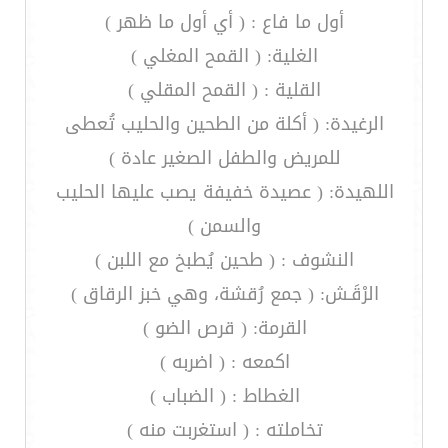
أول ما فاع : ( أي أول ما ظهر )
الغلية: ( القمح المغلي )
القلية : ( القمح المقلي )
الرغيدة: ( أكلة من الطحين والحليب تُعطى
للمريض والطفل الصغير عادة )
اللهيدة: ( عصيدة خفيفة يصب عليها الحليب
والسمن )
النشوف : ( طحين يُطبخ مع اللبن )
الرْقَـش: ( جمع رُقشة، وهي خبز الرقاق )
القرمة: ( قرص الضو )
اكمعه : ( اضربه )
الغطاط : ( الضباب )
تخاملته : ( استغربت منه )