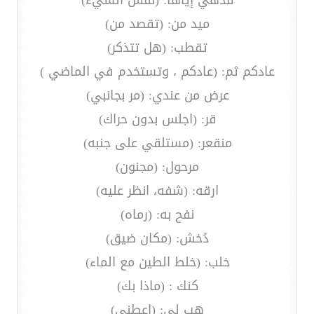
قدهي إياها: (نفس الشيء)
ميد من: (تقصد من)
تقطب: (هل تتذكر)
عادكم ثم: (عادكم ، وتستخدم في الماضي )
عرض من عندي: (مر بجانبي)
قر: (اجلس بدون حراك)
منقعر: (مستلقي على جنبه)
مرحول: (مجنون)
ارقه: (شفه، انظر عليه)
نفح به: (رماه)
دُخش: (مكان ضيق)
خلب: (خلط الطين مع الماء)
كنك : (ماذا بك)
هب لي: (اعطني)