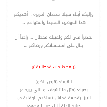
وإليكم أبناء قبيلة قحطان العزيزة .. أهديكم
هذا الموضوع البسيط والمتواضع ...
تقديراً مني لكم ولقبيلة قحطان ... راجياً أن
ينال على استحسانكم ورضاكم ...
(( مصطلحات قحطانية ))
القرمة: (قرص الضو)
بصرك: (مثل ما تشوف أو اللي يريحك)
البيز: (قطعة قماش تستخدم للوقاية من
حرارة الدلة أثناء صب القهوة)