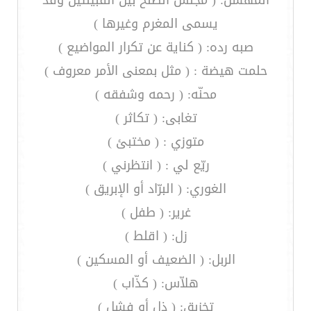
المهشل: ( مجلس الصلح بين القبيلتين وقد
يسمى المغرم وغيرها )
صبه رده: ( كناية عن تكرار المواضيع )
حلمت هيضة : ( مثل بمعنى الأمر معروف )
محنّه: ( رحمه وشفقه )
تغابى: ( تكاثر )
متوزي : ( مختبئ )
ريّع لي : ( انتظرني )
الغوري: ( البرّاد أو الإبريق )
غرير: ( طفل )
زل: ( اقلط )
الربل: ( الضعيف أو المسكين )
هلاّس: ( كذّاب )
تخزبق: ( ذل أو فشل )