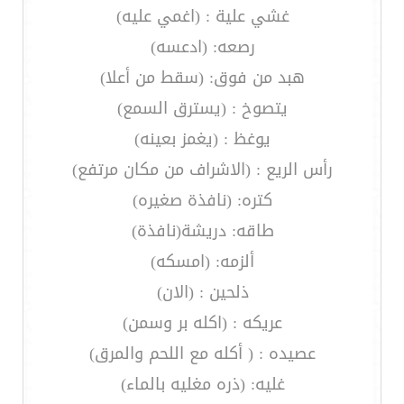
غشي علية : (اغمي عليه)
رصعه: (ادعسه)
هبد من فوق: (سقط من أعلا)
يتصوخ : (يسترق السمع)
يوغظ : (يغمز بعينه)
رأس الريع : (الاشراف من مكان مرتفع)
كتره: (نافذة صغيره)
طاقه: دريشة(نافذة)
ألزمه: (امسكه)
ذلحين : (الان)
عريكه : (اكله بر وسمن)
عصيده : ( أكله مع اللحم والمرق)
غليه: (ذره مغليه بالماء)