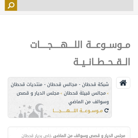
التسجيل
الأعضاء
التحكم
مــوســوعـــة اللــــهـــــجـــــات
اتصل بنا
الــقــحــطــانــيــة
شبكة قحطان - مجالس قحطان - منتديات قحطان
مجالس قبيلة قحطان
مجلس الديار و قصص
>
>
وسوالف من الماضي
مــوســوعـــة اللــــهـــــجـــــات الــقــحــطــانــيــة
مجلس الديار و قصص وسوالف من الماضي
خاص بديار قحطان