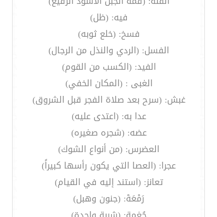
القنة: (قمة الجبل الأسود الرفيع)
فيه: (ظل)
فسخ: (خلع ثوبه)
الفسل: (الردي والنذل من الرجال)
الفيد: (الكسب من القوم)
الغبى : (المكان الخفي)
غبش: (سرح بعد صلاة الفجر قبل الشروق)
عدا به: (اعتدى عليه)
عضه: (شجره صغيره)
العضرس: (من أنواع الشوك)
عجرا: (العصا التي يكون رأسها كبيراً)
تعانز: (استند إليه في القيام)
رَمْعَهْ: (جنون وهبل)
جُغمة: (شربة واحدة)