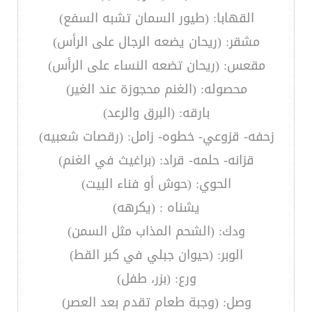
القهابا: (طيور السمان تشبه السفع)
مشقر: (ريحان يضعه الرجال على الرأس)
مقعس: (ريحان تضعه النساء على الرأس)
محصوله: (الغنم محجوزة عند الغير)
بارقه: (البرق والرعد)
زحفه- قزوعي- خطوه- زامل: (رقصات شعبيه)
قزانه- حلمه- قراد: (براغيث في الغنم)
الحوي: (حوش أو فناء البيت)
يشناه : (يكرهه)
ودك: (الشحم المذاب مثل السمن)
الوبر: (حيوان جبلي في كبر القط)
ورع: (بزر، طفل)
وصل: (وجبة طعام تقدم بعد العصر)