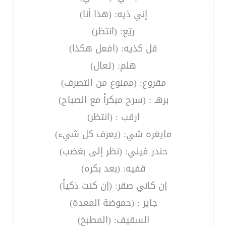
إني ذيه: (هذا أنا)
ريّع: (انتظر)
قل كذيه: (افعل هكذا)
هلم: (تعال)
مقروع: (ممنوع من التصرف)
برهـ : (سرح مبكراً مع الصباح)
ارقب : (انتظر)
مايغره شي: (يعرف كل شيء)
حندر فيني: (نظر إلى بغضب)
قفيه: (بعد بكره)
إن كاني صقر: (إن كنت ذكياً)
جاير : (حموضة المعدة)
السقيف: (المطبخ)