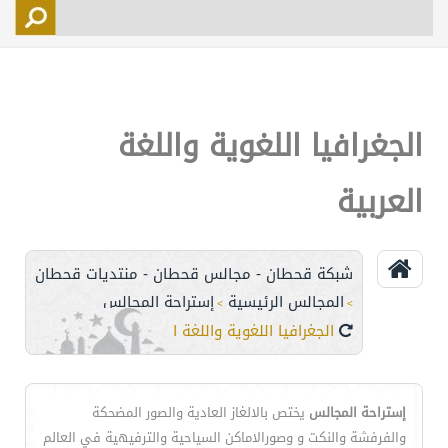
التسجيل
الأعضاء
التحكم
الجغرافيا اللغوية واللغة
اتصل بنا
العربية
شبكة قحطان - مجالس قحطان - منتديات قحطان
المجالس الرئيسية
إستراحة المجالس
>
>
الجغرافيا اللغوية واللغة العربية
إستراحة المجالس
يختص بالالغاز العادية والصور المضحكة
والفرفشة والنكت و وصورالاماكن السياحية والترفيهية في العالم