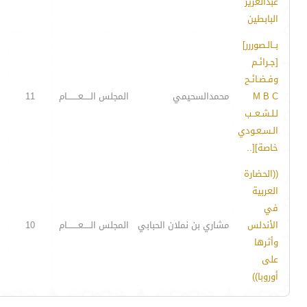
عبدالعزيز
البابطين
بــالـصوررر]
[جـرائـم
وفـضـائـح
M B C
محمدالسحيمي
المجلس الـــــعــــــــام
11
لـلـشـعــب
الـسـعـودي
خاصة][..
((الحضارة
العربية
في
الأندلس
مشاري بن نملان الحبابي
المجلس الـــــعــــــــام
10
وأثرها
على
أوروبا))