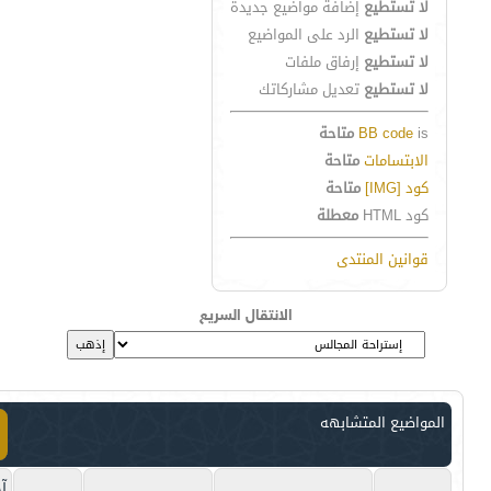
لا تستطيع
إضافة مواضيع جديدة
لا تستطيع
الرد على المواضيع
لا تستطيع
إرفاق ملفات
لا تستطيع
تعديل مشاركاتك
is
BB code
متاحة
الابتسامات
متاحة
كود [IMG]
متاحة
كود HTML
معطلة
قوانين المنتدى
الانتقال السريع
المواضيع المتشابهه
آخ