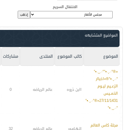
الانتقال السريع
المواضيع المتشابهه
الموضوع
كاتب الموضوع
المنتدى
مشاركات
«®°·.¸.•°°·.¸¸.•°
°·.¸.•°®»اخباار
الزعــيم ليــوم
اابن ذروه
عالم الرياضه
0
الخمــيس
27/11/1431«®°·.¸.•°
°·.¸¸.•°
مجلة كاس العالم
الـهـامـور
عالم الرياضه
32