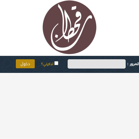
مرور :
تذكرني؟