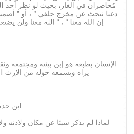
مُحاصران في الغار، بحيث لو نظر أحد ا
دعنا نبحث عن مخرج خلفي ” ، أو ” أصمت 
إن الله معنا ” ، ” الله معنا ولن يضي
الإنسان بطبعه هو إبن بيئته ومجتمعه وث
يراه ويسمعه حوله من الإرث ا
أين حدي
لماذا لم يذكر شيئا عن مكان ولادته ول