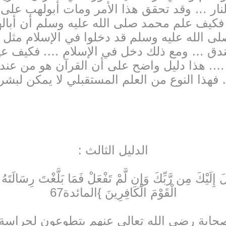
لنار … وقد تحقق هذا الأمر ومات أبولهب على
يف علم محمد صلى الله عليه وسلم أن أباله
ى الله عليه وسلم قد دخلوا في الإسلام مثل 
دق … ومع ذلك دخل في الإسلام …. فكيف علِم
 …. هذا دليل واضح على أن القرآن هو من عند
فهذا النوع من العلم المستقبلي لا يمكن لبشر
الدليل الثالث :
إِلَيْكَ مِن رَّبِّكَ وَإِن لَّمْ تَفْعَلْ فَمَا بَلَّغْتَ رِسَالَتَهُ
الْقَوْمَ الْكَافِرِينَ }المائدة67
صحابة رضي الله تعالى عنهم يتطوعون لحراسة 