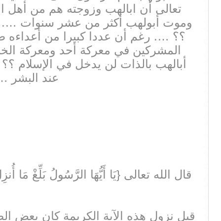
تعالى أن ابالهب وزوجته هم من أهل ا
وموت أبولهب أكثر من عشر سنوات …. فك
؟؟ …. رغم أن عددا كبيرا من أعداءه صل
المشركين في معركة أحد ومعركة الخن
أبالهب بالذات لن يدخل في الإسلام ؟؟
عند البشر … 
قال الله تعالى {يَا أَيُّهَا الرَّسُولُ بَلِّغْ مَا أُنزِلَ 
قبل نزول هذه الآية الكريمة كان بعض ال