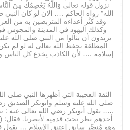
نزول قوله تعالى وَاللّهُ يَعْصِمُكَ مِ
الله” رواه الحاكم …. الان لو كان النب
وقد كثُر أعداءه المتربصين به من ال
وكذلك اليهود في المدينة والمجوس في
يريدون أن ينالوا من النبي صلى الله عل
المطلقة بحفظ الله تعالى له لو لم يكن
إسلامه …. لأن الكاذب يخدع كل الناس ول
الثقة العجيبة التي أظهرها النبي صلى ا
صلى الله عليه وسلم وابوبكر الصديق رضي الله
….. يقول أبوبكر رضي الله تعالى عنه : 
أحدهم نظر تحت قدميه لأبصرنا. فقال: (( م
وهو مُنصِّر سابق إعتنق الإسلام … يقول 