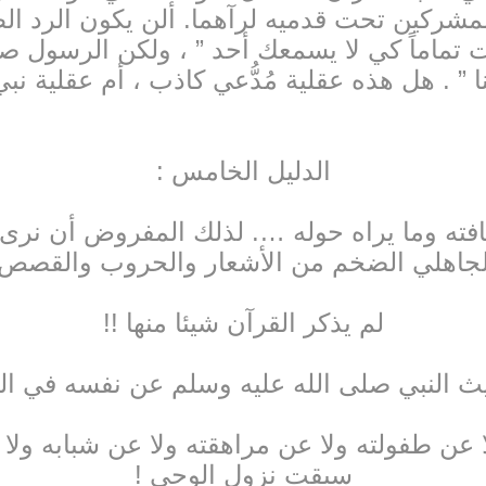
لمشركين تحت قدميه لرآهما. ألن يكون الرد ا
تماماً كي لا يسمعك أحد ” ، ولكن الرسول صلى
عنا ” . هل هذه عقلية مُدُّعي كاذب ، أم عقلية نب
الدليل الخامس :
قافته وما يراه حوله …. لذلك المفروض أن نرى 
لجاهلي الضخم من الأشعار والحروب والقصص 
لم يذكر القرآن شيئا منها !!
ث النبي صلى الله عليه وسلم عن نفسه في ال
ا عن طفولته ولا عن مراهقته ولا عن شبابه ولا
سبقت نزول الوحي !