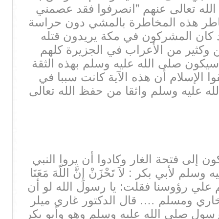
ضي الله تعالى عنهم ”انصرفوا فقد عصمني
سيخاطر هذه المخاطرة بالمشي دون حراسة
د كان المشركون في مكة يريدون قتله
 وكثير من الأعراب في الجزيرة كلهم
 سيكون صلى الله عليه وسلم بهذه الثقة
ا الإسلام أن هذه الآية كانت سببا في
له عليه وسلم واثقا من حفظ الله تعالى
 إلى فتحة الغار وكادوا أن يروا النبي
ي بكر : لاَ تَحْزَنْ إِنَّ اللّهَ مَعَنَا
 علي رؤوسنا فقلت: يا رسول الله لو أن
البخاري ومسلم …. قال الدكتور غاري ميلر
لرسول صلى الله عليه وسلم وهو وأبو بكر