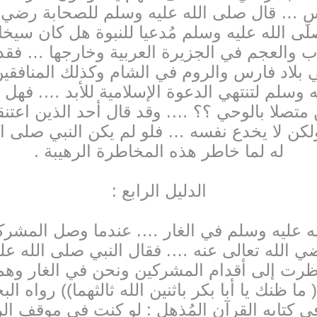
نَ النَّاسِ … قال صلى الله عليه وسلم للصحابة ر
ي صلى الله عليه وسلم مُدعيا للنبوة هل كان 
عرب والعجم في الجزيرة العربية وخارجها … فق
 بلاد فارس والروم في الشام وكذلك المنافقين
يه وسلم لتنتهي الدعوة الإسلامية للأبد …. فهل
 متصلا بالوحي ؟؟ …. وقد قال أحد الذين اعتنقو
كن لا يخدع نفسه … فلو لم يكن النبي صلى ال
له لما خاطر هذه المخاطرة الرهيبة .
الدليل الرابع :
لله عليه وسلم في الغار …. عندما وصل المشركون
 تعالى عنه …. فقال النبي صلى الله عليه وسلم لأب
نظرت إلى أقدام المشركين ونحن في الغار وهم
ا ظنك يا أبا بكر باثنين الله ثالثهما)) رواه 
في كتابه القرآن المُذهل : لو كنت في موقف ا