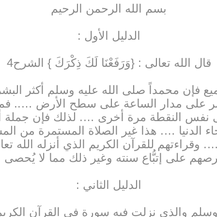
بسم الله الرحمن الرحيم
الدليل الأول :
قال الله تعالى : {وَرَفَعْنَا لَكَ ذِكْرَكَ } الشرح4
يع فإن محمداً صلى الله عليه وسلم أكثر البش
مر على مدار الساعة على سطح الأرض ….. فما أ
إلى نفس النقطة مرة أخرى …. لذلك فإن جملة
اء الدنيا …. هذا غير الصلاة المستمرة من ا
وقراءتهم للقرآن الكريم الذي أنزله الله تعال
صهم على إتبُّاع سنته وغير ذلك مما لا يُحصى 
الدليل الثاني :
لم والذي نزلت فيه سورة في القرآن الكريم ا