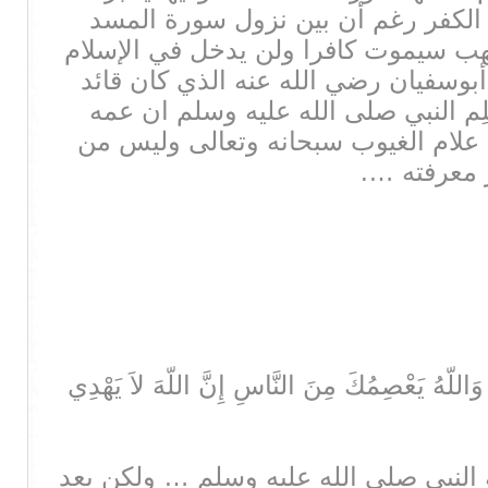
 الكفر رغم أن بين نزول سورة المسد
ب سيموت كافرا ولن يدخل في الإسلام
أبوسفيان رضي الله عنه الذي كان قائد
 النبي صلى الله عليه وسلم ان عمه
 علام الغيوب سبحانه وتعالى وليس من
 معرفته ….
 وَاللّهُ يَعْصِمُكَ مِنَ النَّاسِ إِنَّ اللّهَ لاَ يَهْدِي
النبي صلى الله عليه وسلم … ولكن بعد