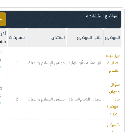
المواضيع المتشابهه
آخر
الموضوع
كاتب الموضوع
المنتدى
مشاركات
مشا
1-
ميزانــيــة
8
نهــايـــة
ابن مشرف أبو الوليد
مجلس الإسلام والحياة
1
9
العــــام
سؤال
3-
وجواب
5
من
عبيدي الدمام/ابوزياد
مجلس الإسلام والحياة
2
9
اخوكم /
ابوزياد
(( سؤال