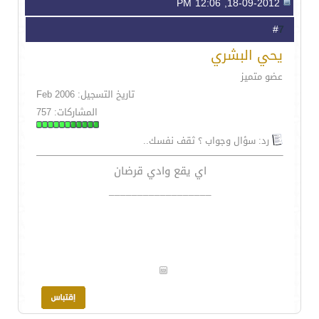
18-09-2012, 12:06 PM
7
#
يحي البشري
عضو متميز
تاريخ التسجيل: Feb 2006
المشاركات: 757
رد: سؤال وجواب ؟ ثقف نفسك..
اي يقع وادي قرضان
__________________