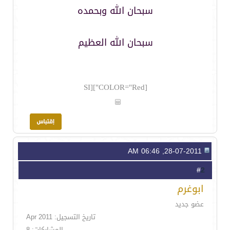
سبحان الله وبحمده
سبحان الله العظيم
[COLOR="Red"][SI
28-07-2011, 06:46 AM
2
#
ابوغرم
عضو جديد
تاريخ التسجيل: Apr 2011
المشاركات: 8