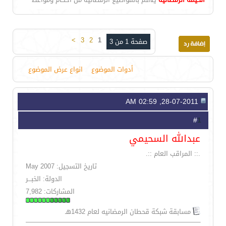
>
3
2
1
صفحة 1 من 3
أدوات الموضوع
انواع عرض الموضوع
28-07-2011, 02:59 AM
1
#
عبدالله السحيمي
.:: المراقب العام ::.
تاريخ التسجيل: May 2007
الدولة: الخبـــر
المشاركات: 7,982
مسابقة شبكة قحطان الرمضانيه لعام 1432هـ