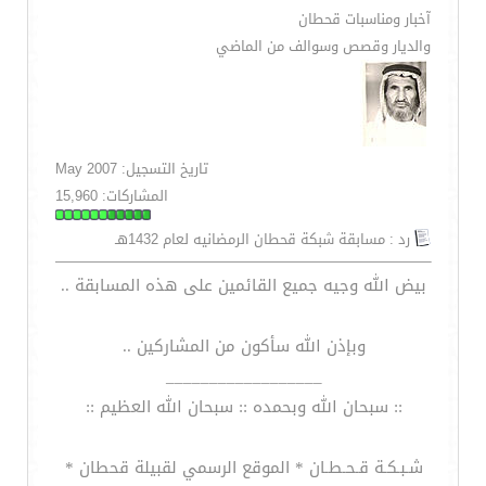
آخبار ومناسبات قحطان
والديار وقصص وسوالف من الماضي
تاريخ التسجيل: May 2007
المشاركات: 15,960
رد : مسابقة شبكة قحطان الرمضانيه لعام 1432هـ
بيض الله وجيه جميع القائمين على هذه المسابقة ..
وبإذن الله سأكون من المشاركين ..
__________________
:: سبحان الله وبحمده :: سبحان الله العظيم ::
شـبـكـة قـحـطـان * الموقع الرسمي لقبيلة قحطان *