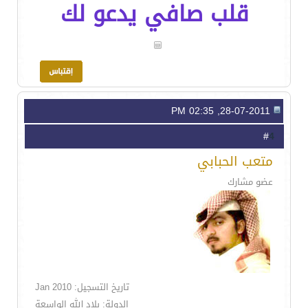
قلب صافي يدعو لك
28-07-2011, 02:35 PM
4
#
متعب الحبابي
عضو مشارك
تاريخ التسجيل: Jan 2010
الدولة: بلاد الله الواسعة