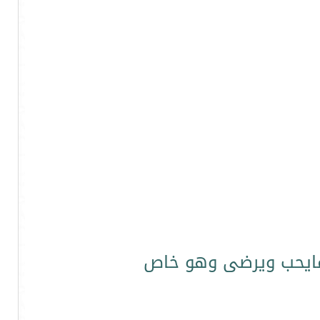
 مايحب ويرضى وهو خاص