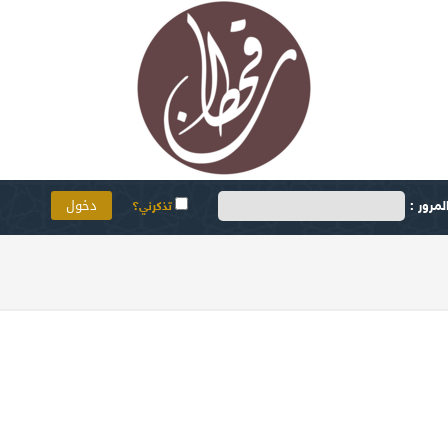
مرور :
تذكرني؟