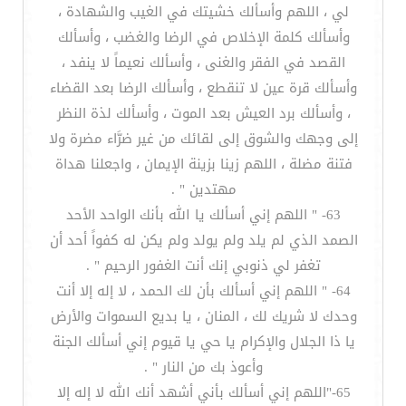
لي ، اللهم وأسألك خشيتك في الغيب والشهادة ،
وأسألك كلمة الإخلاص في الرضا والغضب ، وأسألك
القصد في الفقر والغنى ، وأسألك نعيماً لا ينفد ،
وأسألك قرة عين لا تنقطع ، وأسألك الرضا بعد القضاء
، وأسألك برد العيش بعد الموت ، وأسألك لذة النظر
إلى وجهك والشوق إلى لقائك من غير ضرَّاء مضرة ولا
فتنة مضلة ، اللهم زينا بزينة الإيمان ، واجعلنا هداة
مهتدين " .
63- " اللهم إني أسألك يا الله بأنك الواحد الأحد
الصمد الذي لم يلد ولم يولد ولم يكن له كفواً أحد أن
تغفر لي ذنوبي إنك أنت الغفور الرحيم " .
64- " اللهم إني أسألك بأن لك الحمد ، لا إله إلا أنت
وحدك لا شريك لك ، المنان ، يا بديع السموات والأرض
يا ذا الجلال والإكرام يا حي يا قيوم إني أسألك الجنة
وأعوذ بك من النار " .
65-"اللهم إني أسألك بأني أشهد أنك الله لا إله إلا