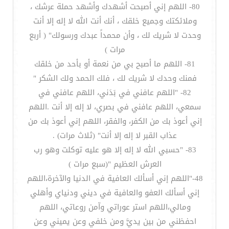
80- اللهم إني أصبحت أشهدك وأشهد حملة عرشك ،
وملائكتك وجميع خلقك ، أنك أنت الله لا إله إلا أنت
وحدت لا شريك لك ، وأن محمداً عبدك ورسولك" ( أربع
مرات )
81- اللهم ما أصبح بي من نعمة أو بأحد من خلقك
فمنك وحدك لا شريك لك ، فلك الحمد ولك الشكر "
82- "اللهم عافني في بَدَني، اللهم عافني في
سمعي، اللهم عافني في بصري، لا إله إلا أنت .اللهم
إني أعوذ بك من الكفر، والفقر، اللهم إني أعوذ بك من
عذاب القبر لا إله إلا أنت" (ثلاث مرات) .
83- "حسبي الله لا إله إلا هو عليه توكلت وهو رب
العرش العظيم "(سبع مرات )
48-"اللهم إني أسألك العافية في الدنيا والآخرة،اللهم
إني أسألك العفو والعافية في ديني ودنياي وأهلي
ومالي،اللهم استر عوراتي وآمن روعاتي، اللهم
احفظني من بين يديَّ ومن خلفي وعن يميني وعن