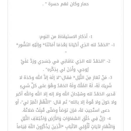
حمار وكان لهم حسرة " .
1- أذكار الاستيقاظ من النوم:
1- "الحَمْدُ لله الذِي أحْيَانا بَعْدَمَا أمَاتَنَا* وإلَيْهِ النَشُور*
"
2- "الحَمْدُ لله الذِي عَافَانِي في جَسَدِي ورَدَّ عَلَيَّ
رُوحِي، وأَذِنَ لي بِذِكْرهِ" .
3- مَنْ تَعَارَ مِنَ اللَّيْل* فقال:"لا إلَهَ إلاَّ الله وحْدَهُ لا
شَرِيكَ لَهُ، لَهُ المُلْكُ ولَهُ الحَمْدُ وهُوَ على كلِّ شيءٍ
قَدير، الحَمْدُ لله وسُبْحانَ الله ولا إله إلا الله والله أكبر
ولا حَولَ ولا قُوةَ إلا بالله" ثم قال: "اللَّهُمَّ اغْفِرْ لي"، أو
دعى استُجيبَ لهُ، فإن توَضأَ وصَلّى قُبِلَتْ صَلاتُهُ.
4- {إِنَّ فِي خَلْقِ السَّمَاوَاتِ وَالأَرْضِ وَاخْتِلاَفِ اللَّيْلِ
وَالنَّهَارِ لآيَاتٍ لِّأُوْلِي الألْبَابِ *الَّذِينَ يَذْكُرُونَ اللّهَ قِيَاماً