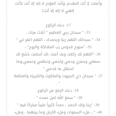
وأعلنت ][ أنت المقدم ،وأنت المؤخر لا إله إلا أنت ][أنت
إلهي لا إله إلا أنت]
17- دعاء الركوع
33- " سبحان ربي العظيم " ثلاث مرات .
34- " سبحانك اللهم ربنا وبحمدك ، اللهم اغفر لي "
35- "سبوح قدوس رب الملائكة والروح" ،
36- "اللهم لك ركعت وبك آمنت ،لك أسلمت خشع لك
سمعي وبصري ودمي ولحمي وعظمي وعصبي،وما
استقل به قدمي "
37- " سبحان ذي الجبروت والملكوت والكبرياء والعظمة
" .
18- دعاء الرفع من الركوع
38- " سمع الله لمن حمده " .
39- "ربنا ولك الحمد ، حمداً كثيراً طيباً مباركاً فيه "
40- "....ملء السموات وملء الأرض وما بينهما ، وملء