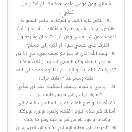
شمالي ومن فوقي وأعوذ بعظمتك أن أغتال من
تحتي" .
85-"اللهم عَالِمَ الغيب والشَّهادة، فاطر السموات
والأرض، رب كل شيء ومليكه، أشهد أن لا إله إلا أنت
أعوذ بك من شر نفسي ومن شر الشيطان وشركه وأن
اقترف على نفسي سوءًا أو أجُره إلى مسلم" .
86-" بسم الله الذي لا يضرُّ مع اسمه شيء في الأرض
ولا في السماء وهو السميع العليم" ( ثلاث مرات)
87- رضيت بالله رباً ، وبالإسلام ديناً وبمحمد صلى الله
عليه وسلم نبياً " (ثلاث مرات)
88- "يا حي يا قيوم برحمتك أستغيث أصلح لي شأني
كُله ولا تَكِلْني إلى نفيس طرفة عين" .
89- أصبحنا وأصبح الملك لله رب العالمين ، اللهم إني
أسألك خير هذه اليوم : فتحه، ونصره ،ونوره ،وبركته،
وهداه، وأعوذ بك من شر ما فيه وشر ما بعده"
90- "أصبحنا على فطرة الإسلام وكلمة الإخلاص، ودين