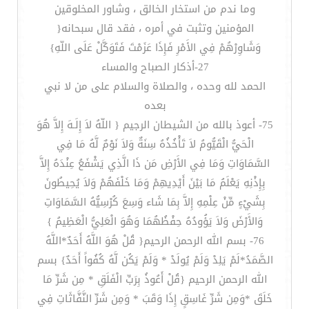
وما ندم من استخار الخالق ، وشاور المخلوقين
المؤمنين وتثبت في أمره ، فقد قال سبحانه{
وَشَاوِرْهُمْ فِي الأَمْرِ فَإِذَا عَزَمْتَ فَتَوَكَّلْ عَلَى اللّهِ}
27-أذكار الصباح والمساء
الحمد لله وحده ، والصلاة والسلام على من لا نبي
بعده
75- أعوذ بالله من الشيطان الرجيم { اللّهُ لاَ إِلَـهَ إِلاَّ هُوَ
الْحَيُّ الْقَيُّومُ لاَ تَأْخُذُهُ سِنَةٌ وَلاَ نَوْمٌ لَّهُ مَا فِي
السَّمَاوَاتِ وَمَا فِي الأَرْضِ مَن ذَا الَّذِي يَشْفَعُ عِنْدَهُ إِلاَّ
بِإِذْنِهِ يَعْلَمُ مَا بَيْنَ أَيْدِيهِمْ وَمَا خَلْفَهُمْ وَلاَ يُحِيطُونَ
بِشَيْءٍ مِّنْ عِلْمِهِ إِلاَّ بِمَا شَاء وَسِعَ كُرْسِيُّهُ السَّمَاوَاتِ
وَالأَرْضَ وَلاَ يَؤُودُهُ حِفْظُهُمَا وَهُوَ الْعَلِيُّ الْعَظِيمُ }
76- بسم الله الرحمن الرحيم{ قُلْ هُوَ اللَّهُ أَحَدٌ*اللَّهُ
الصَّمَدُ*لَمْ يَلِدْ وَلَمْ يُولَدْ * وَلَمْ يَكُن لَّهُ كُفُواً أَحَدٌ} بسم
الله الرحمن الرحيم {قُلْ أَعُوذُ بِرَبِّ الْفَلَقِ * مِن شَرِّ مَا
خَلَقَ *وَمِن شَرِّ غَاسِقٍ إِذَا وَقَبَ * وَمِن شَرِّ النَّفَّاثَاتِ فِي