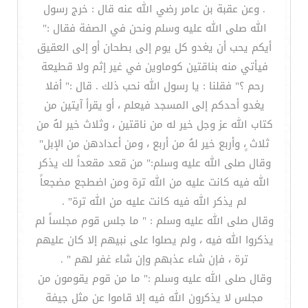
. وعن عقبة بن عامر رضي الله عنه قال : خرج رسول
الله صلى الله عليه وسلم ونحن في الصفة فقال :"
أيكم يحب أن يغدو كل يوم إلى بطحان أو إلى العقيق
فيأتي منه بناقتين كوماوين في غير إثم ولا قطيعة
رحم ؟" فقلنا : يا رسول الله نحب ذلك . قال :" أفلا
يغدو أحدكم إلى المسجد فيعلم ، أو يقرأ آيتين من
كتاب الله عز وجل خير له من ناقتين ، وثلاث خير لهُ من
ثلاث ٍ، وأربع خير لهُ من أربع ، ومن أعدادهن من الإبل"
وقال صلى الله عليه وسلم:" من قعد مقعداً لك يذكر
الله فيه كانت عليه من الله ترة ومن اضطجع مضجعاً
لم يذكر الله فيه كانت عليه من الله ترة" .
وقال صلى الله عليه وسلم : " ما جلس قوم مجلساً لم
يذكروا الله فيه ، ولم يصلوا على نبيهم إلا كان عليهم
ترة ، فإن شاء عذبهم وإن شاء غفر لهم " .
وقال صلى الله عليه وسلم :" ما من قوم يقومون من
مجلس لا يذكرون الله فيه إلا قاموا عن مثل جيفة