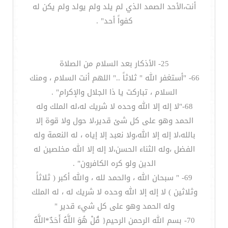
أنت،الأحد الصمد الذي لم يلد ولم يولد ولم يكن له
كفواً أحد" .
25- الأذكار بعد السلام من الصلاة
66- "أستغفر الله " ثلاثاً .." اللهم أنت السلام ، ومنك
السلام ، تباركت يا ذا الجلال والإكرام" .
68-"لا إله إلا الله وحده لا شريك له،له الملك وله
الحمد وهو على كل شئ قدير،لا حول ولا قوة إلا
بالله،لا إله إلا الله،ولا نعبد إلا إياه ، له النعمة وله
الفضل ،وله الثناء الحسن،لا إله إلا الله مخلصين له
الدين ولو كره الكافرون" .
69- " سبحان الله ، والحمد لله ، والله أكبر ( ثلاثاً
وثلاثين ) لا إله إلا الله وحده لا شريك له ، له الملك
وله الحمد وهو على كل شيء قدير "
70- بسم الله الرحمن الرحيم{ قُلْ هُوَ اللَّهُ أَحَدٌ*اللَّهُ