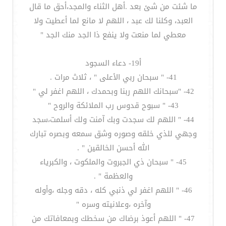
ما شئت من شئ بعد .أهل الثناء والمجد،أحق ما قال
العبد، وكلنا لك عبد ، اللهم لا مانع لما أعطيت ولا
معطي لما منعت ولا ينفع ذا الجد منك الجد "
أ19- دعاء السجود
41- " سبحان ربي الأعلى " ، ثلاث مرات .
42- "سبحانك اللهم ربنا وبحمدك ، اللهم اغفر لي "
43- " سبوح قدوس رب الملائكة والروح "
44- " اللهم لك سجدت وبك آمنت ولك أسلمت،سجد
وجهي للذي خلقه وصوره وشق سمعه وبصره تبارك
الله أحسن الخالقين " .
45- " سبحان ذي الجبروت والملكوت ، والكبرياء
والعظمة " .
46- " اللهم اغفر لي ذنبي كله ، دقه وجله ،وأوله
وآخره ،وعلانيته وسره "
47- " اللهم أعوذ برضاك من سخطك وبمعافاتك من