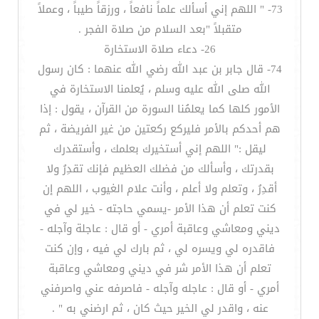
73- " اللهم إني أسألك علماً نافعاً ، ورزقاً طيباً ، وعملاً
متقبلاً "بعد السلام من صلاة الفجر .
26- دعاء صلاة الاستخارة
74- قال جابر بن عبد الله رضي الله عنهما : كان رسول
الله صلى الله عليه وسلم ، يُعلمنا الاستخارة في
الأمور كلها كما يعلمُنا السورة من القرآن ، يقول : إذا
هم أحدكم بالأمر فليركع ركعتين من غير الفريضة ، ثم
ليقل :" اللهم إني أستخيرك بعلمك ، وأستقدرك
بقدرتك ، وأسألك من فضلك العظيم فإنك تقدِرُ ولا
أقدِرُ ، وتعلم ولا أعلم ، وأنت علام الغيوب ، اللهم إن
كنت تعلم أن هذا الأمر -يسمي حاجته - خير لي في
ديني ومعاشي وعاقبة أمري - أو قال : عاجلة وآجله -
فاقدره لي ويسره لي ، ثم بارك لي فيه ، وإن كنت
تعلم أن هذا الأمر شر في ديني ومعاشي وعاقبة
أمري - أو قال : عاجله وآجله - فاصرفه عني واصرفني
عنه ، واقدر لي الخير حيث كان ، ثم ارضني به " .