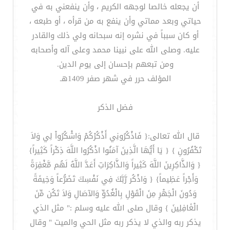
أن يجعله خالصا لوجهه الكريم ، وأن ينفعني به في
حياتي وبعد مماتي وأن ينفع به من قرأه ، أو طبعه ،
أو كان سبباً في نشره إنه سبحانه ولي ذلك والقادر
عليه. وصلى الله على نبينا محمد وعلى آله وأصحابه
ومن تبعهم بإحسان إلى يوم الدين.
المؤلف حرر في شهر صفر 1409هـ
فضل الذكر
قال الله تعالى:{ فَاذْكُرُونِي أَذْكُرْكُمْ وَاشْكُرُواْ لِي وَلاَ
تَكْفُرُونِ } { يَا أَيُّهَا الَّذِينَ آمَنُوا اذْكُرُوا اللَّهَ ذِكْراً كَثِيراً}
{ وَالذَّاكِرِينَ اللَّهَ كَثِيراً وَالذَّاكِرَاتِ أَعَدَّ اللَّهُ لَهُم مَّغْفِرَةً
وَأَجْراً عَظِيماً} { وَاذْكُر رَّبَّكَ فِي نَفْسِكَ تَضَرُّعاً وَخِيفَةً
وَدُونَ الْجَهْرِ مِنَ الْقَوْلِ بِالْغُدُوِّ وَالآصَالِ وَلاَ تَكُن مِّنَ
الْغَافِلِينَ } وقال صلى الله عليه وسلم :" مثل الذي
يذكر ربه والذي لا يذكر ربه مثل الحي والميت " وقال