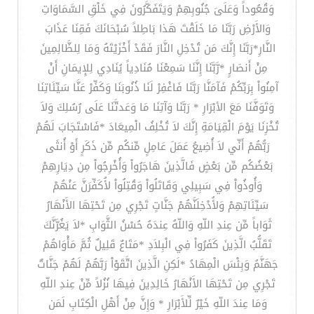
وَقُعُوداً وَعَلَىَ جُنُوبِهِمْ وَيَتَفَكَّرُونَ فِي خَلْقِ السَّمَاوَاتِ
وَالأَرْضِ رَبَّنَا مَا خَلَقْتَ هَذا بَاطِلاً سُبْحَانَكَ فَقِنَا عَذَابَ
النَّارِ*رَبَّنَا إِنَّكَ مَن تُدْخِلِ النَّارَ فَقَدْ أَخْزَيْتَهُ وَمَا لِلظَّالِمِينَ
مِنْ أَنصَارٍ *رَّبَّنَا إِنَّنَا سَمِعْنَا مُنَادِياً يُنَادِي لِلإِيمَانِ أَنْ
آمِنُواْ بِرَبِّكُمْ فَآمَنَّا رَبَّنَا فَاغْفِرْ لَنَا ذُنُوبَنَا وَكَفِّرْ عَنَّا سَيِّئَاتِنَا
وَتَوَفَّنَا مَعَ الأبْرَارِ * رَبَّنَا وَآتِنَا مَا وَعَدتَّنَا عَلَى رُسُلِكَ وَلاَ
تُخْزِنَا يَوْمَ الْقِيَامَةِ إِنَّكَ لاَ تُخْلِفُ الْمِيعَادَ *فَاسْتَجَابَ لَهُمْ
رَبُّهُمْ أَنِّي لاَ أُضِيعُ عَمَلَ عَامِلٍ مِّنكُم مِّن ذَكَرٍ أَوْ أُنثَى
بَعْضُكُم مِّن بَعْضٍ فَالَّذِينَ هَاجَرُواْ وَأُخْرِجُواْ مِن دِيَارِهِمْ
وَأُوذُواْ فِي سَبِيلِي وَقَاتَلُواْ وَقُتِلُواْ لأُكَفِّرَنَّ عَنْهُمْ
سَيِّئَاتِهِمْ وَلأُدْخِلَنَّهُمْ جَنَّاتٍ تَجْرِي مِن تَحْتِهَا الأَنْهَارُ
ثَوَاباً مِّن عِندِ اللّهِ وَاللّهُ عِندَهُ حُسْنُ الثَّوَابِ *لاَ يَغُرَّنَّكَ
تَقَلُّبُ الَّذِينَ كَفَرُواْ فِي الْبِلاَدِ *مَتَاعٌ قَلِيلٌ ثُمَّ مَأْوَاهُمْ
جَهَنَّمُ وَبِئْسَ الْمِهَادُ *لَكِنِ الَّذِينَ اتَّقَوْاْ رَبَّهُمْ لَهُمْ جَنَّاتٌ
تَجْرِي مِن تَحْتِهَا الأَنْهَارُ خَالِدِينَ فِيهَا نُزُلاً مِّنْ عِندِ اللّهِ
وَمَا عِندَ اللّهِ خَيْرٌ لِّلأَبْرَارِ * وَإِنَّ مِنْ أَهْلِ الْكِتَابِ لَمَن