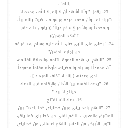
بالله" .
23- يقول " وأنا أشهد أن لا إله إلا الله ، وحده لا
شريك له ، وأن محمد عبده ورسوله ، رضيت بالله رباً ،
وبمحمداً رسولاً وبالإسلام ديناً" (( يقول ذلك عقب
تشهد المؤذن))
24- "يصلي على النبي صلى الله عليه وسلم بعد فراغه
من إجابة المؤذن"
25- "اللهم رب هذه الدعوة التامة ،والصلاة القائمة،
آت محمداً الوسيلة والفضيلة، وأبعثه مقاماً محموداً
الذي وعدته، [ إنك لا تخلف الميعاد ] .
26- "يدعو لنفسه بين الأذان والإقامة فإن الدعاء
حينئذٍ لا يرد "
16- دعاء الاستفتاح
27- "اللهم باعد بيني وبين خطاياي كما باعدت بين
المشرق والمغرب ، اللهم نقني من خطاياي كما ينقى
الثوب الأبيض من الدنس اللهم اغسلني من خطاياي