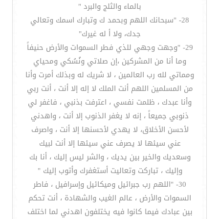
بالماء والثلج والبرد "
28- "سبحانك اللهم وبحمد ك وتبارك اسمك وتعالي
جدك، ولا أ له غيرك"
29- "وجهت وجهي للذي فطر السموات والأرض حنيفاً
وما أنا من المشركين ،إن صلاتي ونُسُكي ومحياي
ومماتي لله رب العالمين ، لا شريك له وبذلك أمرت وأنا
من المسلمين اللهم أنت الملك لا إله إلا أنت ، أنت ربي
وأنا عبدك ، ظلمت نفسي ، اعترفت بذنبي ، فاغفر لي
ذنوبي جميعاً ، إنه لا يغفر الذنوب إلا أنت ، واهدني
لأحسن الأخلاق، لا يهدي لأحسنها إلا أنت ، واصرف
عني سيئها لا يصرف عني سيئها إلا أنت لبيك
وسعديك والخير بين يديك ، والشر ليس إليك ، أنا بك
وإليك ، تباركت وتعاليت أستغفرك وأتوب إليك "
30- "اللهم رب جبرائيل وميكائيل وإسرافيل ، فاطر
السموات والأرض ، عالم الغيب والشهادة ، أنت تحكم
بين عبادك فيما كانوا فيه يختلفون اهدني لما اختلف