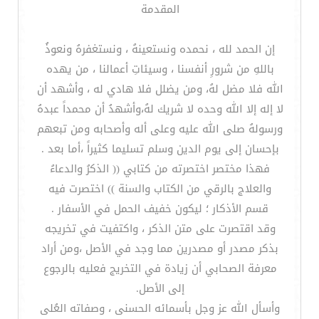
المقدمة
إن الحمد لله ، نحمده ونستعينهُ ، ونستغفرهُ ونعوذُ
باللهِ من شرورِ أنفسنا ، وسيئاتِ أعمالنا ، من يهده
الله فلا مضل لهُ، ومن يضلل فلا هادي له ، وأشهد أن
لا إله إلا الله وحده لا شريك لهُ،وأشهدُ أن محمداً عبدهُ
ورسولهُ صلى الله عليه وعلى أله وأصحابه ومن تبعهم
بإحسان إلى يوم الدين وسلم تسليما كثيراً ،أما بعد .
فهذا مختصر اختصرته من كتابي (( الذكرُ والدعاءُ
والعلاج بالرقي من الكتاب والسنة )) اختصرت فيه
قسم الأذكار ؛ ليكون خفيف الحمل في الأسفار .
وقد اقتصرت على متن الذكر ، واكتفيت في تخريجه
بذكر مصدر أو مصدرين مما وجد في الأصل ،ومن أراد
معرفة الصحابي أن زيادة في التخريج فعليه بالرجوع
إلى الأصل.
وأسأل الله عز وجل بأسمائه الحسنى ، وصفاته العُلى