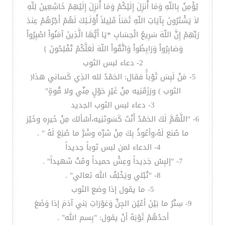
يُؤْمِنُ بِاللّهِ وَمَا أُنزِلَ إِلَيْكُمْ وَمَا أُنزِلَ إِلَيْهِمْ خَاشِعِينَ لِلّهِ
لاَ يَشْتَرُونَ بِآيَاتِ اللّهِ ثَمَناً قَلِيلاً أُوْلَـئِكَ لَهُمْ أَجْرُهُمْ عِندَ
رَبِّهِمْ إِنَّ اللّهَ سَرِيعُ الْحِسَابِ *يَا أَيُّهَا الَّذِينَ آمَنُواْ اصْبِرُواْ
وَصَابِرُواْ وَرَابِطُواْ وَاتَّقُواْ اللّهَ لَعَلَّكُمْ تُفْلِحُونَ }
2- دعاء لبس الثوب
5- مَنْ لَبِسَ ثَوْباًً فقال: الحَمْدُ لله الذِي كَساني هذا(
الثوب ) ورَزَقَنِيه مِنْ غَيْرِ حَوْلٍ مِنّي ولا قُوةٍ"
3- دعاء لبس الثوب الجديد
6- "اللَّهُمَّ لَكَ الحَمْدُ أَنْتَ كَسَوتَنِيه،أسْألك مِنْ خَيرِهِ وخَيْرَ
ما صُنع لَهُ،وأعُوذُ بِكَ مِنْ شرِّه وشَرَّ ما صُنِعَ لَهُ " .
4- الدعاء لمن لبس ثوباً جديداً
7- "إلبِسْ جَدِيداً وعِشْ حميداً ومُتْ شهيداً" .
8- "تُبْلي ويَخْلِفُ الله تعالي" .
5- ما يقول إذا وضع الثوب
9- سِتْرُ ما بَيْنَ أعْيُن الجِنِّ وَعَوْرَاتِ بَني آدَمَ إذا وَضَعَ
أحدُهُمْ ثَوْبَهُ أنْ يقول: "بِسم الله" .