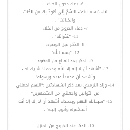
6- دعاء دخول الخلاء
10- {بسم الله}، اللهُمَّ إنّي أعُوذُ بِكَ مِنَ الخُبْثِ
والخبائِثِ" .
7- دعاء الخروج من الخلاء
11- "غُفْرانَكَ" .
8- الذكر قبل الوضوء:
12- "بسم الله"
9- الذكر بعد الفراغ من الوضوء
13- "أشهد أن لا إله إلا الله وحده لا شريك له ،
وأشهد أن محمداً عبده ورسوله"
14- وزاد الترمذي بعد ذكر الشهادتين :"اللهم اجعلني
من التوابين واجعلني من المتطهرين"
15- "سبحانك اللهم وبحمدك أشهد أن لا إله إلا أنت
أستغفرك وأتوب إليك" .
10- الذكر عند الخروج من المنزل