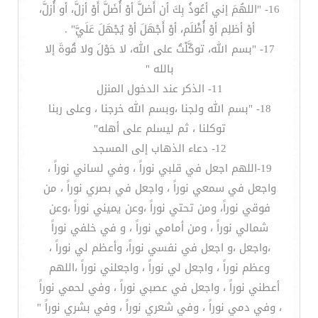
16- "اللهُمَ إني أعُوذُ بِكَ أن أَضلَّ أوْ أُضَلَّ أَوْ أزلَّ، أو أُزلَّ،
أوْ أظلِم أوْ أُظْلَم، أوْ أَجْهَلَ أوْ يُجْهَلَ عَلَيَّ" .
17- "بسم الله، توكَّلْتُ على الله، لا حَوْلَ ولا قُوةَ إلا
بالله "
11- الذكر عند الدخول المنزل
18- "بسم الله ولجنا ،وبسم الله خرجنا ، وعلى ربنا
توكلنا ، ثم ليسلم على أهله"
12- دعاء الذهاب إلى المسجد
19-اللهم اجعل في قلبي نوراً ، وفي لساني نوراً ،
واجعل في سمعي نوراً ، واجعل في بصري نوراً ، من
فوقي نوراً، ومن تحتي نوراً ،وعن يميني نوراً ،وعن
شمالي نوراً ، ومن أمامي نوراً ، و في خلفي نوراً
،واجعل ،و اجعل في نفسي نوراً، وأعظم لي نوراً ،
وعظم نوراً ، واجعل لي نوراً ، واجعلني نوراً ،اللهم
أعطني نوراً ، واجعل في عصبي نوراً ، وفي لحمي نوراً
، وفي دمي نوراً ، وفي شعري نوراً ، وفي بشري نوراً "