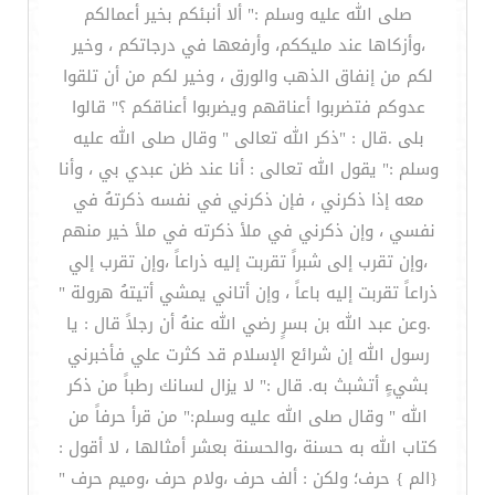
صلى الله عليه وسلم :" ألا أنبئكم بخير أعمالكم
،وأزكاها عند مليككم، وأرفعها في درجاتكم ، وخير
لكم من إنفاق الذهب والورق ، وخير لكم من أن تلقوا
عدوكم فتضربوا أعناقهم ويضربوا أعناقكم ؟" قالوا
بلى .قال : "ذكر الله تعالى " وقال صلى الله عليه
وسلم :" يقول الله تعالى : أنا عند ظن عبدي بي ، وأنا
معه إذا ذكرني ، فإن ذكرني في نفسه ذكرتهُ في
نفسي ، وإن ذكرني في ملأ ذكرته في ملأ خير منهم
،وإن تقرب إلى شبراً تقربت إليه ذراعاً ،وإن تقرب إلي
ذراعاً تقربت إليه باعاً ، وإن أتاني يمشي أتيتهُ هرولة "
.وعن عبد الله بن بسرٍ رضي الله عنهُ أن رجلاً قال : يا
رسول الله إن شرائع الإسلام قد كثرت علي فأخبرني
بشيءٍ أتشبث به. قال :" لا يزال لسانك رطباً من ذكر
الله " وقال صلى الله عليه وسلم:" من قرأ حرفاً من
كتاب الله به حسنة ،والحسنة بعشر أمثالها ، لا أقول :
{الم } حرف؛ ولكن : ألف حرف ،ولام حرف ،وميم حرف "