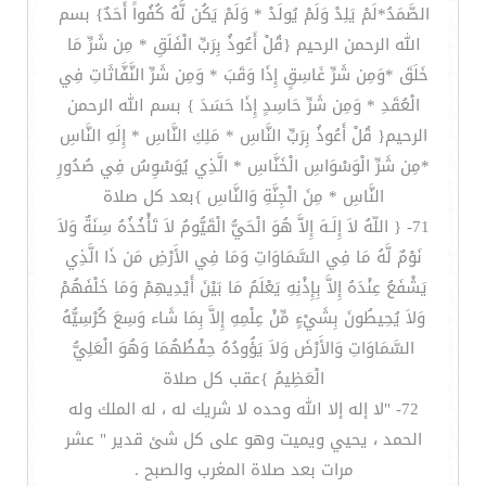
الصَّمَدُ*لَمْ يَلِدْ وَلَمْ يُولَدْ * وَلَمْ يَكُن لَّهُ كُفُواً أَحَدٌ} بسم
الله الرحمن الرحيم {قُلْ أَعُوذُ بِرَبِّ الْفَلَقِ * مِن شَرِّ مَا
خَلَقَ *وَمِن شَرِّ غَاسِقٍ إِذَا وَقَبَ * وَمِن شَرِّ النَّفَّاثَاتِ فِي
الْعُقَدِ * وَمِن شَرِّ حَاسِدٍ إِذَا حَسَدَ } بسم الله الرحمن
الرحيم{ قُلْ أَعُوذُ بِرَبِّ النَّاسِ * مَلِكِ النَّاسِ * إِلَهِ النَّاسِ
*مِن شَرِّ الْوَسْوَاسِ الْخَنَّاسِ * الَّذِي يُوَسْوِسُ فِي صُدُورِ
النَّاسِ * مِنَ الْجِنَّةِ وَالنَّاسِ }بعد كل صلاة
71- { اللّهُ لاَ إِلَـهَ إِلاَّ هُوَ الْحَيُّ الْقَيُّومُ لاَ تَأْخُذُهُ سِنَةٌ وَلاَ
نَوْمٌ لَّهُ مَا فِي السَّمَاوَاتِ وَمَا فِي الأَرْضِ مَن ذَا الَّذِي
يَشْفَعُ عِنْدَهُ إِلاَّ بِإِذْنِهِ يَعْلَمُ مَا بَيْنَ أَيْدِيهِمْ وَمَا خَلْفَهُمْ
وَلاَ يُحِيطُونَ بِشَيْءٍ مِّنْ عِلْمِهِ إِلاَّ بِمَا شَاء وَسِعَ كُرْسِيُّهُ
السَّمَاوَاتِ وَالأَرْضَ وَلاَ يَؤُودُهُ حِفْظُهُمَا وَهُوَ الْعَلِيُّ
الْعَظِيمُ }عقب كل صلاة
72- "لا إله إلا الله وحده لا شريك له ، له الملك وله
الحمد ، يحيي ويميت وهو على كل شئ قدير " عشر
مرات بعد صلاة المغرب والصبح .