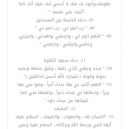
عقوبتك،وأعوذ بك منك لا أحصي ثناء عليك أنت كما
أثنيت على نفسك " .
20- دعاء الجلسة بين السجدتين
48- " رب اغفر لي ، رب اغفر لي "
49- " اللهم اغفر لي ، وارحمني ،واهدني ، واجبرني،
وعافني،وارزقني ، وارفعني " .
21- دعاء سجود التلاوة
50- " سجد وجهي للذي خلقه ، وشق سمعه وبصره
بحوله وقوته { فتبارك الله أحسن الخالقين }"
51- " اللهم أكتب لي بها عندك أجراً ، وضع عني بها
وزراً ، واجعلها لي عندك ذخراً ، وتقبلها مني كما
تقبلتها من عبدك داود " .
22- التشهد
52- "التحيات لله ، والصلوات ، والطيبات ، السلام عليك
أيها النبي ورحمة الله وبركاته ، السلام علينا وعلى