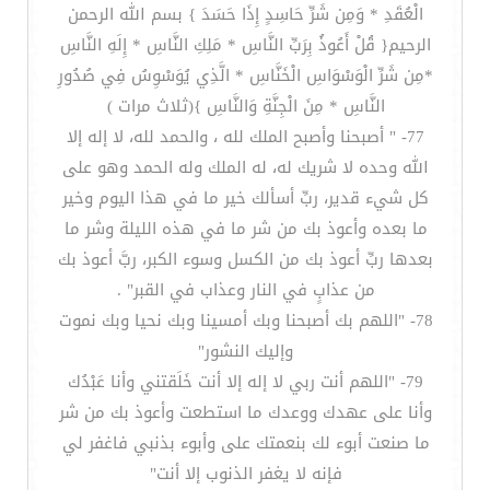
الْعُقَدِ * وَمِن شَرِّ حَاسِدٍ إِذَا حَسَدَ } بسم الله الرحمن
الرحيم{ قُلْ أَعُوذُ بِرَبِّ النَّاسِ * مَلِكِ النَّاسِ * إِلَهِ النَّاسِ
*مِن شَرِّ الْوَسْوَاسِ الْخَنَّاسِ * الَّذِي يُوَسْوِسُ فِي صُدُورِ
النَّاسِ * مِنَ الْجِنَّةِ وَالنَّاسِ }(ثلاث مرات )
77- " أصبحنا وأصبح الملك لله ، والحمد لله، لا إله إلا
الله وحده لا شريك له، له الملك وله الحمد وهو على
كل شيء قدير، ربِّ أسألك خير ما في هذا اليوم وخير
ما بعده وأعوذ بك من شر ما في هذه الليلة وشر ما
بعدها ربِّ أعوذ بك من الكسل وسوء الكبر، ربَّ أعوذ بك
من عذابٍ في النار وعذاب في القبر" .
78- "اللهم بك أصبحنا وبك أمسينا وبك نحيا وبك نموت
وإليك النشور"
79- "اللهم أنت ربي لا إله إلا أنت خَلَقتني وأنا عَبْدُك
وأنا على عهدك ووعدك ما استطعت وأعوذ بك من شر
ما صنعت أبوء لك بنعمتك على وأبوء بذنبي فاغفر لي
فإنه لا يغفر الذنوب إلا أنت"