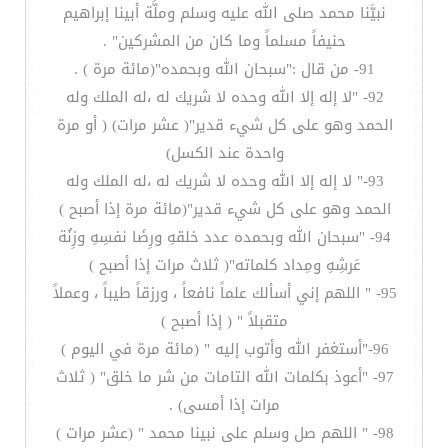
نبيَّنا محمد صلى الله عليه وسلم وملَّة أبينا إبراهيم
حنيفاً مسلماً وما كان من المشركين" .
91- من قال :"سبحان الله وبحمده"(مائة مرة ) .
92- "لا إله إلا الله وحده لا شريك له ،له الملك وله
الحمد وهو على كل شيء قدير"( عشر مرات) ( أو مرة
واحدة عند الكسل)
93-" لا إله إلا الله وحده لا شريك له ،له الملك وله
الحمد وهو على كل شيء قدير"(مائة مرة إذا أصبح )
94- "سبحان الله وبحمده عدد خلقهِ ورِضَا نفسِهِ وزِنُة
عَرشِهِ ومِداد كلماته"( ثلاث مرات إذا أصبح )
95- " اللهم إني أسألك علماً نافعاً ، ورزقاً طيباً ، وعملاً
متقبلاً " ( إذا أصبح )
96-"أستغفر الله وأتوب إليه " (مائة مرة في اليوم )
97- "أعوذ بكلمات الله التامات من شر ما خلق" ( ثلاث
مرات إذا أمسى) .
98- " اللهم صل وسلم على نبينا محمد " (عشر مرات )