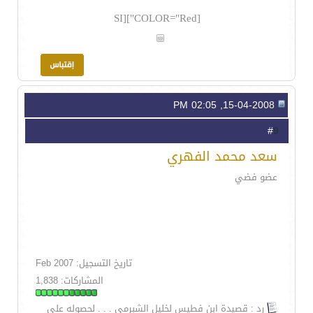
[COLOR="Red"][SI
15-04-2008, 02:05 PM
9
#
سعد محمد الفهري
عضو فضي
تاريخ التسجيل: Feb 2007
المشاركات: 1,838
رد : قصيدة ابن فطيس لخليل الشبرمي . . . لحصوله على