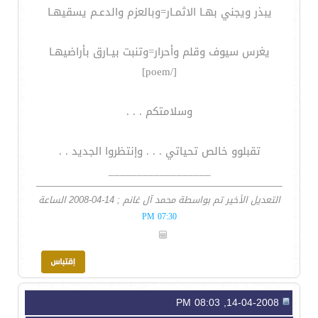
يبذر ويجني بهـا الاثمـار=وبالعزم والدعـم يسقيهـا
يغرس سيوف وقلم وأحرار=وتنبت بيـارق بأراضيهـا
[/poem]
وسلامتكم . . .
تقبلوو خالص تحياتي . . . وإنتظروا الجديد . .
__________________
التعديل الأخير تم بواسطة محمد آل غانم ; 14-04-2008 الساعة
07:30 PM
14-04-2008, 08:03 PM