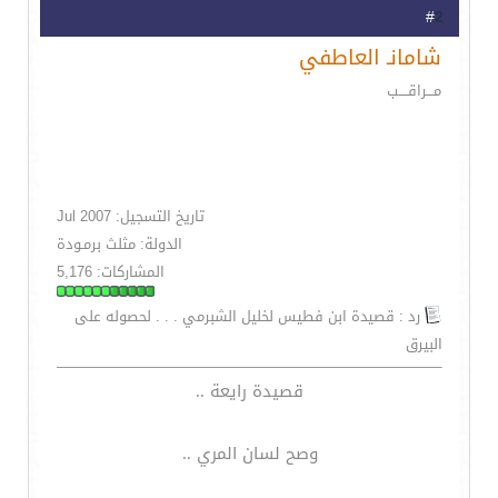
2
#
شامانـ العاطفي
مـــراقــــب
تاريخ التسجيل: Jul 2007
الدولة: مثلث برمـودة
المشاركات: 5,176
رد : قصيدة ابن فطيس لخليل الشبرمي . . . لحصوله على
البيرق
قصيدة رايعة ..
وصح لسان المري ..