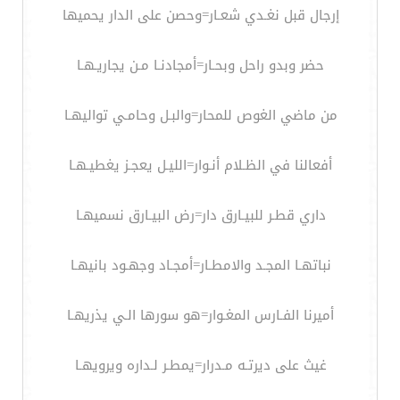
إرجال قبل نغـدي شعـار=وحصن على الدار يحميها
حضر وبدو راحل وبحـار=أمجادنـا مـن يجاريـهـا
من ماضي الغوص للمحار=والبـل وحامـي تواليهـا
أفعالنا في الظـلام أنـوار=الليـل يعجـز يغطيـهـا
داري قطـر للبيـارق دار=رض البيـارق نسميهـا
نباتهـا المجـد والامطـار=أمجـاد وجهـود بانيهـا
أميرنا الفـارس المغـوار=هو سورها الـي يذريهـا
غيث على ديرتـه مـدرار=يمطـر لـداره ويرويهـا