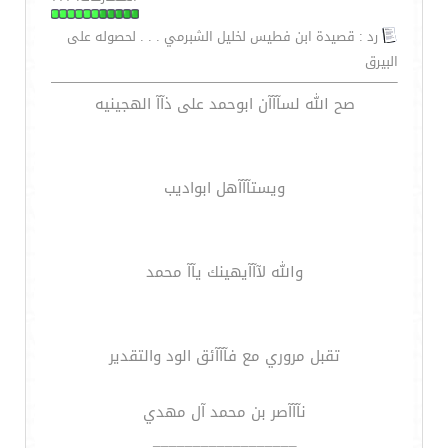
رد : قصيدة ابن فطيس لخليل الشبرمي . . . لحصوله على
البيرق
صح الله لسآآآن ابوحمد على ذآآ الهجينيه
ويستآآآهل ابواديب
والله لآآآيهينك يآآ محمد
تقبل مروري مع فآآآئق الود والتقدير
نآآآصر بن محمد آل مهدي
__________________