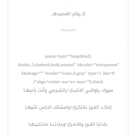
إلـــيكم القصيدهــ
^^^^^^^
[poem=font="Simplified
Arabic,5,darkred,bold,normal" bkcolor="transparent"
bkimage="" border="none,4,gray" type=1 line=0
align=center use=ex num="0,black"]
مبروك ياوافـي الاشبـار=يالشبرمي وأنت راعيهـا
إنئكـد الفـوز بالتكـرار=ولمشكك النـاس نثنيهـا
عادتنا الفـوز والاصـرار=وعادتـنـا مانخلـيـهـا