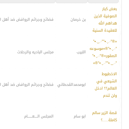
بعض كبار
الصوفية الذين
بن خرصان
فضائح وجرائم الروافض ضد أهل ا
هداهم الله
للعقيدة السنية
«®°·.¸.•°°·.¸¸.•°
°·.¸.•°®»موسوعه
اللبيب
مجلس الباديه والرحلات
الصقور«®°·.¸.•°
°·.¸¸.•°°·.¸.•°®»
الاخطبوط
الشيعي في
ابومحمدالقحطاني
فضائح وجرائم الروافض ضد أهل ا
العالم؟؟ ادخل
ولن تندم
قصة الزير سالم
ابو سام
المجلس الـــــعــــــــام
كاملة.....؟