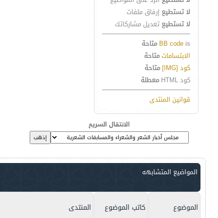
لا تستطيع
إرفاق ملفات
لا تستطيع
تعديل مشاركاتك
is
BB code
متاحة
الابتسامات
متاحة
كود [IMG]
متاحة
كود HTML
معطلة
قوانين المنتدى
الانتقال السريع
المواضيع المتشابهه
الموضوع
كاتب الموضوع
المنتدى