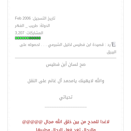
تاريخ التسجيل: Feb 2006
الدولة: طريب _ الفهر
المشاركات: 3,207
رد : قصيدة ابن فطيس لخليل الشبرمي . . . لحصوله على
البيرق
صح لسان أبن فطيس
والله لايهينك يامحمد آل غانم على النقل
تحياتي
__________________
لاغدا للمدح من بين خلق الله مجال @@@@@
والرجال تعد فعل الرجال وطيبها