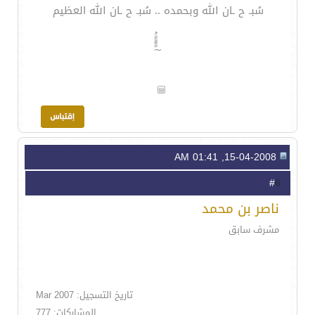
سُبـ ح ـان الله وبحمده .. سُبـ ح ـان الله العظيم
~ًًًَََُ
15-04-2008, 01:41 AM
6
#
ناصر بن محمد
مشرف سابق
تاريخ التسجيل: Mar 2007
المشاركات: 777