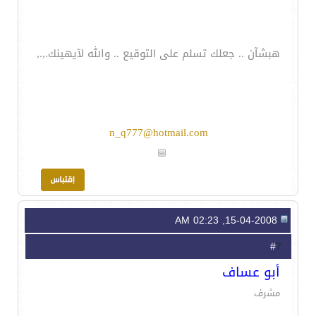
هبشآن .. جعلك تسلم على التوقيع .. والله لآيهينك.,.,
n_q777@hotmail.com
15-04-2008, 02:23 AM
7
#
أبو عساف
مشرف