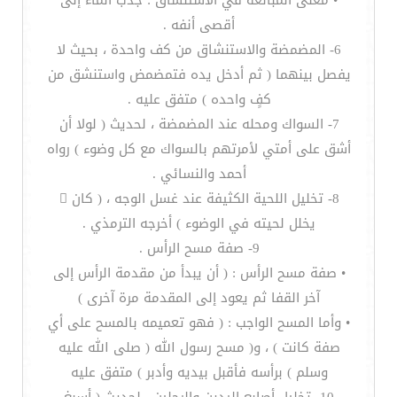
• معنى المبالغة في الاستنشاق : جذب الماء إلى
أقصى أنفه .
6- المضمضة والاستنشاق من كف واحدة ، بحيث لا
يفصل بينهما ( ثم أدخل يده فتمضمض واستنشق من
كفٍ واحده ) متفق عليه .
7- السواك ومحله عند المضمضة ، لحديث ( لولا أن
أشق على أمتي لأمرتهم بالسواك مع كل وضوء ) رواه
أحمد والنسائي .
8- تخليل اللحية الكثيفة عند غسل الوجه ، ( كان 
يخلل لحيته في الوضوء ) أخرجه الترمذي .
9- صفة مسح الرأس .
• صفة مسح الرأس : ( أن يبدأ من مقدمة الرأس إلى
آخر القفا ثم يعود إلى المقدمة مرة آخرى )
• وأما المسح الواجب : ( فهو تعميمه بالمسح على أي
صفة كانت ) ، و( مسح رسول الله ( صلى الله عليه
وسلم ) برأسه فأقبل بيديه وأدبر ) متفق عليه