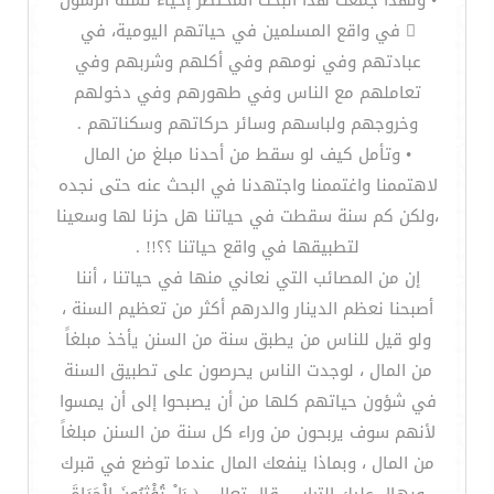
• ولهذا جمعت هذا البحث المختصر إحياءً لسنة الرسول
 في واقع المسلمين في حياتهم اليومية، في
عبادتهم وفي نومهم وفي أكلهم وشربهم وفي
تعاملهم مع الناس وفي طهورهم وفي دخولهم
وخروجهم ولباسهم وسائر حركاتهم وسكناتهم .
• وتأمل كيف لو سقط من أحدنا مبلغ من المال
لاهتممنا واغتممنا واجتهدنا في البحث عنه حتى نجده
،ولكن كم سنة سقطت في حياتنا هل حزنا لها وسعينا
لتطبيقها في واقع حياتنا ؟؟!! .
إن من المصائب التي نعاني منها في حياتنا ، أننا
أصبحنا نعظم الدينار والدرهم أكثر من تعظيم السنة ،
ولو قيل للناس من يطبق سنة من السنن يأخذ مبلغاً
من المال ، لوجدت الناس يحرصون على تطبيق السنة
في شؤون حياتهم كلها من أن يصبحوا إلى أن يمسوا
لأنهم سوف يربحون من وراء كل سنة من السنن مبلغاً
من المال ، وبماذا ينفعك المال عندما توضع في قبرك