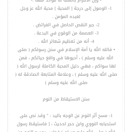
• وإن الالتزام بالسنة له فوائد منها :-
1- الوصول إلى درجة [ المحبة ] محبة الله عز وجل
لعبده المؤمن .
2- جبر النقص الحاصل في الفرائض .
3- العصمة من الوقوع في البدعة .
4- أنه من تعظيم شعائر الله .
• فالله الله يا أمة الإسلام في سنن رسولكم ( صلى
الله عليه وسلم ) ، أحيوها في واقع حياتكم ، فمن
لها سواكم ، فهي دليل المحبة الكاملة لرسول الله (
صلى الله عليه وسلم ) ، وعلامة المتابعة الصادقة له (
صلى الله عليه وسلم )
سنن الاستيقاظ من النوم
1- مسح أثر النوم عن الوجه باليد : " وقد نص على
استحبابه النووي وابن حجر لحديث ، [ فاستيقظ رسول