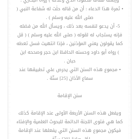
وإبعثه مقاماً محموداً الذي وعدته ) رواه البخاري .
• ثمرة هذا الدعاء : أن من قاله حلَت له شفاعة النبي (
صلى الله عليه وسلم ) .
5- أن يدعو لنفسه بعد ذلك ، ويسأل الله من فضله
فإنه يستجاب له لقوله ( صلى الله عليه وسلم ) ( قل
كما يقولون يعني المؤذنين ، فإذا انتهيت فسل تعطه
) رواه أبو داود وحسنه الحافظ ابن حجر وصححه ابن
حبان .
• مجموع هذه السنن التي يحرص علي تطبيقها عند
سماع الأذان [25] سنّة .
سنن الإقامة
ويفعل هذه السنن الأربعة الأولى عند الإقامة كذلك
كما هي فتوى اللجنة الدائمة للبحوث العلمية والإفتاء
فيكون مجموع هذه السنن التي يفعلها عند الإقامة