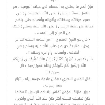
أما بعد ..
فإن أهم ما يعتني به المسلم في حياته اليومية ، هو
العمل بسنة الرسول ( صلى الله عليه وسلم ) في
جميع حركاته وسكناته وأقواله وأفعاله حتى ينظم
حياته على سنة الرسول ( صلى الله عليه وسلم ) كلها
من الصباح إلى المساء .
• قال ذو النون المصري : [ من علامة المحبة لله عز
وجل ، متابعة حبيبه ( صلى الله عليه وسلم ) في
أخلاقه ، وأفعاله، وأوامره وسننه ] .
قال تعالى ( قُلْ إِنْ كُنْتُمْ تُحِبُّونَ اللَّهَ فَاتَّبِعُونِي يُحْبِبْكُمُ
اللَّهُ وَيَغْفِرْ لَكُمْ ذُنُوبَكُمْ وَاللَّهُ غَفُورٌ رَحِيمٌ ) [آل
عمران:31]
قال الحسن البصري : فكان علامة حبهم إياه ، إتباع
سنة رسوله .
• وإن منزلة المؤمن تقاس باتباعه للرسول  فكلما
كان تطبيقه للسنة أكثر كان عند الله أعلى وأكرم .