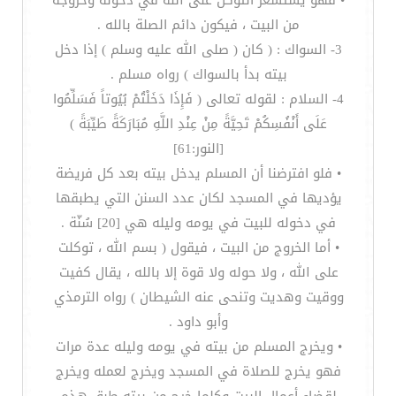
• فهو يستشعر التوكل على الله في دخوله وخروجه
من البيت ، فيكون دائم الصلة بالله .
3- السواك : ( كان ( صلى الله عليه وسلم ) إذا دخل
بيته بدأ بالسواك ) رواه مسلم .
4- السلام : لقوله تعالى ( فَإِذَا دَخَلْتُمْ بُيُوتاً فَسَلِّمُوا
عَلَى أَنْفُسِكُمْ تَحِيَّةً مِنْ عِنْدِ اللَّهِ مُبَارَكَةً طَيِّبَةً )
[النور:61]
• فلو افترضنا أن المسلم يدخل بيته بعد كل فريضة
يؤديها في المسجد لكان عدد السنن التي يطبقها
في دخوله للبيت في يومه وليله هي [20] سُنّة .
• أما الخروج من البيت ، فيقول ( بسم الله ، توكلت
على الله ، ولا حوله ولا قوة إلا بالله ، يقال كفيت
ووقيت وهديت وتنحى عنه الشيطان ) رواه الترمذي
وأبو داود .
• ويخرج المسلم من بيته في يومه وليله عدة مرات
فهو يخرج للصلاة في المسجد ويخرج لعمله ويخرج