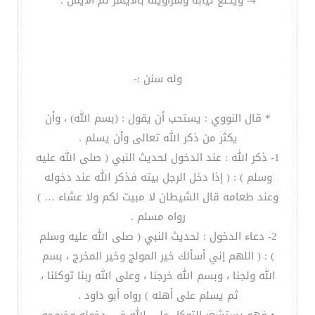
4- ويخلع ثيابه وسراويله بالأيسر ثم الأيمن .
وله سنن :-
* قال النووي : يستحب أن يقول : (بسم الله) ، وأن
يكثر من ذكر الله تعالى وأن يسلم .
1- ذكر الله : عند الدخول لحديث النبي ( صلى الله عليه
وسلم ) : ( إذا دخل الرجل بيته فذكر الله عند دخوله
وعند طعامه قال الشيطان لا مبيت لكم ولا عشاء … )
رواه مسلم .
2- دعاء الدخول : لحديث النبي ( صلى الله عليه وسلم
) : ( اللهم إني أسألك خير المولج وخير المخرج ، بسم
الله ولجنا ، وبسم الله خرجنا ، وعلى الله ربنا توكلنا ،
ثم يسلم على أهله ) رواه أبو داود .