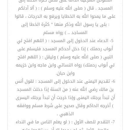
النصوص الشرعية الدالة على فضل كثرة الخطا إلى
المسجد . قال ( صلى الله عليه وسلم ) : ( ألا أدلكم
على ما يمحوا الله به الخطايا ويرفع به الدرجات ، قالوا
: بلى يا رسول الله وذكر منها " كثرة الخطا إلى
المساجد .. ) رواه مسلم
5- الدعاء عند الدخول إلى المسجد : ( اللهم افتح لي
أبواب رحمتك ) إذا دخل أحدكم المسجد فليسلم على
النبي ( صلى الله عليه وسلم ) وليقل : ( اللهم افتح
لي أبواب رحمتك) رواه النسائي وابن ماجه وابن خزيمه
وابن حبان.
6- تقديم اليمنى عند الدخول إلى المسجد : لقول أنس
بن مالك رضي الله عنه ( من السنة إذا دخلت المسجد
أن تبدأ برجلك اليمنى وإذا خرجت أن تبدأ برجلك اليسرى
) أخرجه الحاكم وقال صحيح على شرط مسلم ووافقه
الذهبي .
7- التقدم للصف الأول : ( لو يعلم الناس ما في النداء