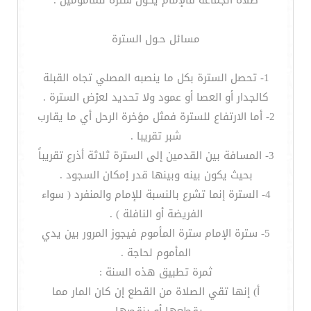
صلاة الجماعة فالإمام يكون سترة للمأمومين .
مسائل حـول السترة
1- تحصل السترة بكل ما ينصبه المصلي تجاه القبلة
كالجدار أو العصا أو عمود ولا تحديد لعرْض السترة .
2- أما الارتفاع للسترة فمثل مؤخرة الرحل أي ما يقارب
شبر تقريبا .
3- المسافة بين القدمين إلى السترة ثلاثة أذرع تقريباً
بحيث يكون بينه وبينها قدر إمكان السجود .
4- السترة إنما تشرع بالنسبة للإمام والمنفرد ( سواء
الفريضة أو النافلة ) .
5- سترة الإمام سترة المأموم فيجوز المرور بين يدي
المأموم لحاجة .
ثمرة تطبيق هذه السنة :
أ‌) إنها تقي الصلاة من القطع إن كان المار مما