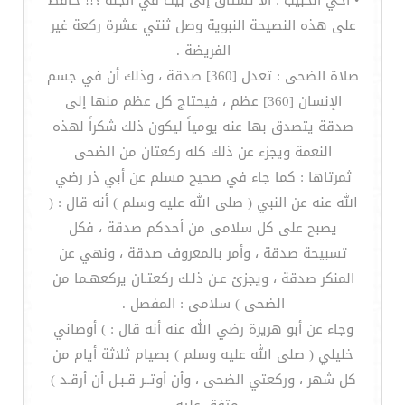
• أخي الحبيب : ألا تشتاق إلى بيت في الجنة ؟!! حافظ
على هذه النصيحة النبوية وصل ثنتي عشرة ركعة غير
الفريضة .
صلاة الضحى : تعدل [360] صدقة ، وذلك أن في جسم
الإنسان [360] عظم ، فيحتاج كل عظم منها إلى
صدقة يتصدق بها عنه يومياً ليكون ذلك شكراً لهذه
النعمة ويجزء عن ذلك كله ركعتان من الضحى
ثمرتاها : كما جاء في صحيح مسلم عن أبي ذر رضي
الله عنه عن النبي ( صلى الله عليه وسلم ) أنه قال : (
يصبح على كل سلامى من أحدكم صدقة ، فكل
تسبيحة صدقة ، وأمر بالمعروف صدقة ، ونهي عن
المنكر صدقة ، ويجزئ عـن ذلـك ركعتـان يركعهـما من
الضحى ) سلامى : المفصل .
وجاء عن أبو هريرة رضي الله عنه أنه قال : ) أوصاني
خليلي ( صلى الله عليه وسلم ) بصيام ثلاثة أيام من
كل شهر ، وركعتي الضحى ، وأن أوتــر قـبـل أن أرقـد )