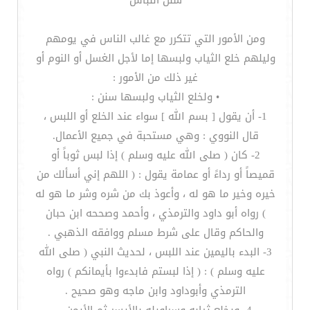
سنن اللباس
ومن الأمور التي تتكرر مع غالب الناس في يومهم
وليلهم خلع الثياب ولبسها إما لأجل الغسل أو النوم أو
غير ذلك من الأمور :
• ولخلع الثياب ولبسها سنن :
1- أن يقول [ بسم الله ] سواء عند الخلع أو اللبس ،
قال النووي : وهي مستحبة في جميع الأعمال.
2- كان ( صلى الله عليه وسلم ) إذا لبس ثوباً أو
قميصاً أو رداءً أو عمامة يقول : ( اللهم إني أسألك من
خيره وخير ما هو له ، وأعوذ بك من شره وشر ما هو له
) رواه أبو داود والترمذي ، وأحمد وصححه ابن حبان
والحاكم وقال على شرط مسلم ووافقه الذهبي .
3- البدء باليمين عند اللبس ، لحديث النبي ( صلى الله
عليه وسلم ) : ( إذا لبستم فابدءوا بأيمانكم ) رواه
الترمذي وأبوداود وابن ماجه وهو صحيح .