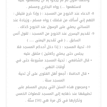
والصف الأول ثم لم يجدوا إلا أن يستهموا عليه
لاستهموا …) رواه البخاري ومسلم .
8- الدعاء عند الخروج من المسجد : ( وإذا خرج فليقل :
اللهم إني أسألك من فضلك ) رواه مسلم ، وزيادة عند
النسائي يصلي على الرسول عند الخروج كذلك .
9- تقديم اليسرى عند الخروج من المسجد : لقول أنس
السابق .. ( في تقديم اليمنى …. )
10- تحية المسجد : ( إذا دخل أحدكم المسجد فلا
يجلس حتى يصلي ركعتين ) متفق عليه
• قال الشافعي : تحية المسجد مشروعة حتى في
أوقات النهي .
• قال الحافظ : أجمع أهل الفتوى على أن تحية
المسجد سنة .
• ومجموع هذه السنن التي يحرص المسلم على
تطبيقها عند ذهابه إلى المسجد للصلوات الخمس
وتكرارها في كل مرة هي [50] سنّة .