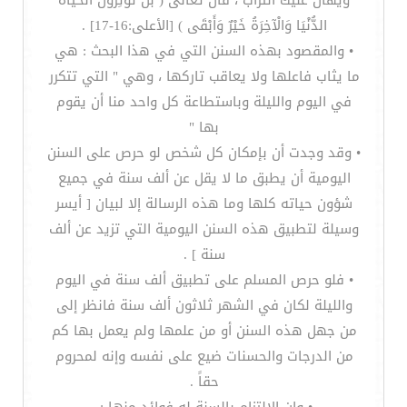
ويهال عليك التراب ، قال تعالى ( بَلْ تُؤْثِرُونَ الْحَيَاةَ
الدُّنْيَا وَالْآخِرَةُ خَيْرٌ وَأَبْقَى ) [الأعلى:16-17] .
• والمقصود بهذه السنن التي في هذا البحث : هي
ما يثاب فاعلها ولا يعاقب تاركها ، وهي " التي تتكرر
في اليوم والليلة وباستطاعة كل واحد منا أن يقوم
بها "
• وقد وجدت أن بإمكان كل شخص لو حرص على السنن
اليومية أن يطبق ما لا يقل عن ألف سنة في جميع
شؤون حياته كلها وما هذه الرسالة إلا لبيان [ أيسر
وسيلة لتطبيق هذه السنن اليومية التي تزيد عن ألف
سنة ] .
• فلو حرص المسلم على تطبيق ألف سنة في اليوم
والليلة لكان في الشهر ثلاثون ألف سنة فانظر إلى
من جهل هذه السنن أو من علمها ولم يعمل بها كم
من الدرجات والحسنات ضيع على نفسه وإنه لمحروم
حقاً .