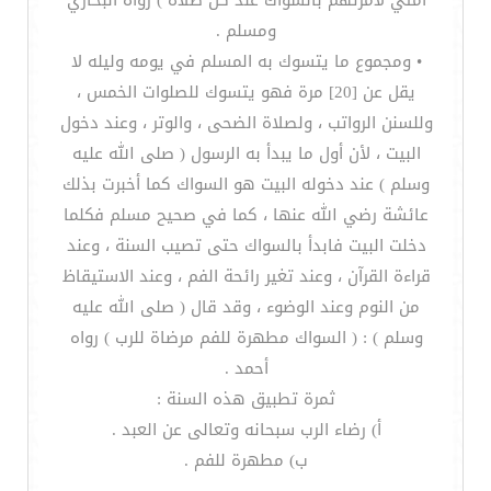
أمتي لأمرتهم بالسواك عند كل صلاة ) رواه البخاري
ومسلم .
• ومجموع ما يتسوك به المسلم في يومه وليله لا
يقل عن [20] مرة فهو يتسوك للصلوات الخمس ،
وللسنن الرواتب ، ولصلاة الضحى ، والوتر ، وعند دخول
البيت ، لأن أول ما يبدأ به الرسول ( صلى الله عليه
وسلم ) عند دخوله البيت هو السواك كما أخبرت بذلك
عائشة رضي الله عنها ، كما في صحيح مسلم فكلما
دخلت البيت فابدأ بالسواك حتى تصيب السنة ، وعند
قراءة القرآن ، وعند تغير رائحة الفم ، وعند الاستيقاظ
من النوم وعند الوضوء ، وقد قال ( صلى الله عليه
وسلم ) : ( السواك مطهرة للفم مرضاة للرب ) رواه
أحمد .
ثمرة تطبيق هذه السنة :
أ‌) رضاء الرب سبحانه وتعالى عن العبد .
ب‌) مطهرة للفم .