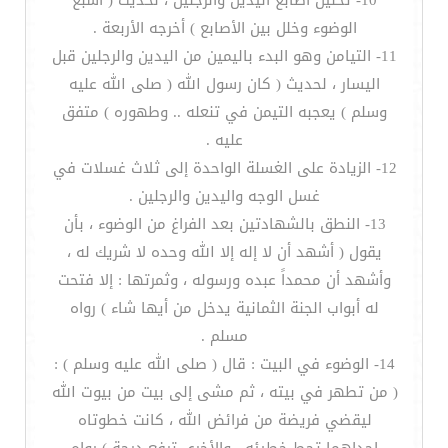
10- تخليل أصابع اليدين والرجلين ، لحديث ( أسبغ
الوضوء وخلل بين الأصابع ) أخرجه الأربعة .
11- التيامن وهو البدء باليمين من اليدين والرجلين قبل
اليسار ، لحديث ( كان رسول الله ( صلى الله عليه
وسلم ) يعجبه التيمن في تنعله .. وطهوره ) متفق
عليه .
12- الزيادة على الغسلة الواحدة إلى ثلاث غسلات في
غسل الوجه واليدين والرجلين .
13- النطق بالشهادتين بعد الفراغ من الوضوء ، بأن
يقول ( أشهد أن لا إله إلا الله وحده لا شريك له ،
وأشهد أن محمداً عبده ورسوله ، وثمرتها : إلا فتحت
له أبواب الجنة الثمانية يدخل من أيها شاء ) رواه
مسلم .
14- الوضوء في البيت : قال ( صلى الله عليه وسلم ) :
( من تطهر في بيته ، ثم مشى إلى بيت من بيوت الله
ليقضي فريضة من فرائض الله ، كانت خطوتاه