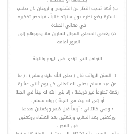
يقطعها أو ينقصها .
ب‌) أنها تحجب النظر عن الشخوص والروغان لأن صاحب
السترة يضع نظره دون سترته غالباً ، فينحصر تفكيره
في معاني الصلاة .
ت‌) يعطي المصلي المجال للمارين فلا يحوجهم إلى
المرور أمامه .
النوافل التي تؤدى في اليوم والليلة
1- السنن الرواتب قال ( صلى الله عليه وسلم ) : ( ما
من عبد مسلم يصلي لله تعالى كل يوم ثنتي عشرة
ركعة تطوعاً غير فريضة ، إلا بنى الله له بيتاً في الجنة
أو بُني له بيت في الجنة ) رواه مسلم .
• وهي كالتالي : أربعاً قبل ظهر وركعتين بعدها
وركعتين بعد المغرب وركعتين بعد العشاء وركعتين
قبل الفجر .