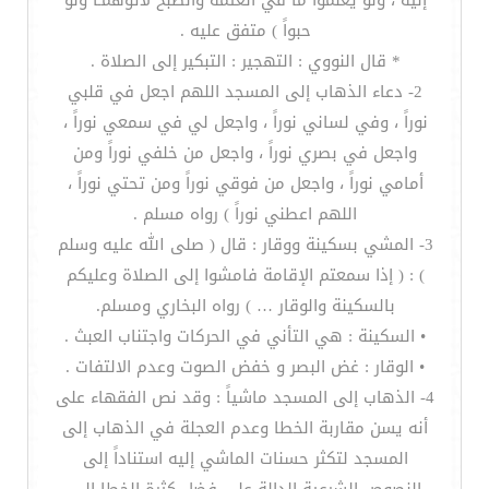
إليه ، ولو يعلموا ما في العتمة والصبح لأتوهمـا ولو
حبواً ) متفق عليه .
* قال النووي : التهجير : التبكير إلى الصلاة .
2- دعاء الذهاب إلى المسجد اللهم اجعل في قلبي
نوراً ، وفي لساني نوراً ، واجعل لي في سمعي نوراً ،
واجعل في بصري نوراً ، واجعل من خلفي نوراً ومن
أمامي نوراً ، واجعل من فوقي نوراً ومن تحتي نوراً ،
اللهم اعطني نوراً ) رواه مسلم .
3- المشي بسكينة ووقار : قال ( صلى الله عليه وسلم
) : ( إذا سمعتم الإقامة فامشوا إلى الصلاة وعليكم
بالسكينة والوقار … ) رواه البخاري ومسلم.
• السكينة : هي التأني في الحركات واجتناب العبث .
• الوقار : غض البصر و خفض الصوت وعدم الالتفات .
4- الذهاب إلى المسجد ماشياً : وقد نص الفقهاء على
أنه يسن مقاربة الخطا وعدم العجلة في الذهاب إلى
المسجد لتكثر حسنات الماشي إليه استناداً إلى