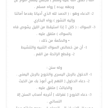
الله ( صلى الله عليه وسلم ) فجلس يمسح النوم عن
وجهه بيده ] رواه مسلم .
2- الدعاء وهو : ( الحمد لله الذي أحيانا بعدما أماتنا
وإليه النشور ) رواه البخاري
3- السواك : ( كان  إذا استيقظ من الليل يشوص فاه
بالسواك ) متفق عليه .
• والحكمة من ذلك :
1- أن من خصائص السواك التنبيه والتنشيط
2- وقطع الرائحة من الفم .
وله سنن :
1- الدخول بالرجل اليسرى والخروج بالرجل اليمنى .
2- دعاء الدخول [ اللهم إني أعوذ بك من الخبث
والخبائث ] متفق عليه .
3- دعاء الخروج [ غفرانك ] أخرجه أصحاب السنن إلا
النسائي .