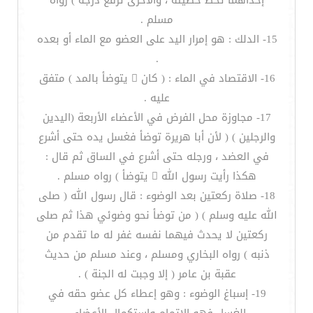
إحداهما تحط خطيئه ، والأخرى ترفع درجة ) رواه
مسلم .
15- الدلك : هو إمرار اليد على العضو مع الماء أو بعده
.
16- الاقتصاد في الماء : ( كان  يتوضأ بالمد ) متفق
عليه .
17- مجاوزة محل الفرض في الأعضاء الأربعة (اليدين
والرجلين ) ( لأن أبا هريرة توضأ فغسل يده حتى أشرع
في العضد ، ورجله حتى أشرع في الساق ثم قال :
هكذا رأيت رسول الله  يتوضأ ) رواه مسلم .
18- صلاة ركعتين بعد الوضوء : قال رسول الله ( صلى
الله عليه وسلم ) ( من توضأ نحو وضوئي هذا ثم صلى
ركعتين لا يحدث فيهما نفسه غفر له ما تقدم من
ذنبه ) رواه البخاري ومسلم ، وعند مسلم من حديث
عقبة بن عامر ( إلا وجبت له الجنة ) .
19- إسباغ الوضوء : وهو إعطاء كل عضو حقه في