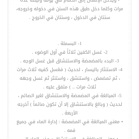
• ويدخل الإنسان إلى الحمام في يومه وليلته عدة
مرات وكلما دخل طبق هذه السنن في دخوله وخروجه،
سنتان في الدخول ، وسنتان في الخروج .
1- البسملة .
2- غسل الكفين ثلاثاً في أول الوضوء .
3- البدء بالمضمضة والاستنشاق قبل غسل الوجه .
4- الاستنثار باليسار ، لحديث ( فغسل كفيه ثلاث مرات
، ثم تمضمض ، واستنشق ، واستنثر ثم غسل وجهه
ثلاث مرات .. ) متفق عليه .
5- المبالغة في المضمضة والاستنشاق لغير الصائم ،
لحديث ( وبالغ بالاستنشاق إلا أن تكون صائماً ) أخرجه
الأربعة .
• معنى المبالغة في المضمضة : إدارة الماء في جميع
فمه .