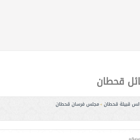
ائل قحطان
لس قبيلة قحطان
مجلس فرسان قحطان
>
صصهم