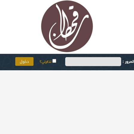
مرور :
تذكرني؟