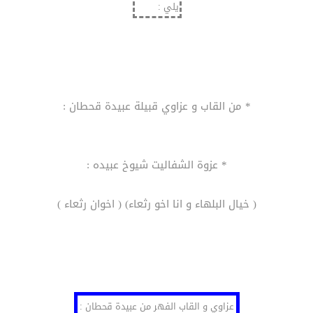
يلي :
* من القاب و عزاوي قبيلة عبيدة قحطان :
* عزوة الشفاليت شيوخ عبيده :
( خيال البلهاء و انا اخو رثعاء) ( اخوان رثعاء )
عزاوي و القاب الفهر من عبيدة قحطان :