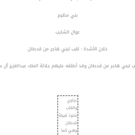
بني مظيم
عوال الشايب
خلان الأشدة : لقب لبني هاجر من قحطان
قب لبني هاجر من قحطان وقد أطلقه عليهم جلالة الملك عبدالعزيز آل س
عزاوي
والقاب
فخوذ قبيلة
قحطان
وهي كما