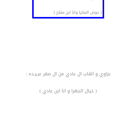
( حوض المنايا وانا ابن مفلح )
عزاوي و القاب ال عادي من ال صقر عبـيـده :
( خيال الجهرا و انا ابن عادي )