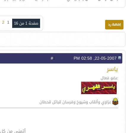
2
1
صفحة 1 من 16
1
#
22-05-2007, 02:58 PM
ياسر
عضو فعال
عزاوي وألقاب وشيوخ وفرسان قبائل قحطان
أتمنى من كل 