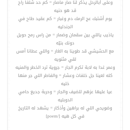
وعلى أبالرحل يذكر لنا صار ماصار = كم حد شلفا راح
قد هو حنيه
يوم أشتبك عج الرمك دم وغبار = كم عقيد طاح في
الجندليه
ياذيب ياللي بين سقمان وضمار = من راس رمح حويل
دونك بنيّه
مع الحشيشي قد طوينا به الغار = واللي عطانا أمس
لقي مثنويه
وعمر غدا به لابة تكرم الجار = جروية ترد الخطر والمنيه
كله لعينا جل خلفات وعشار = والفاطر اللي جر منها
خليه
عيا عليها عزهم للضيف والجار = وحربة جديع حامي
الدوبليه
وضويحي اللي له براهين وأذكار = يشهد له التاريخ
في كل هيه [/poem]