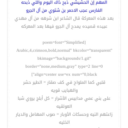
المهم إن الحشيشي ذبح ذاك اليوم واللي ذبحه
الفارس عجب الاحمر بن شتوي من آل الجرو
بعد هذه المعركة قال الشاعر ابن شرهه من آل مهدي
عبيده قصيده يمدح آل الجرو فيها بعد المعركه
[poem=font="Simplified
Arabic,4,crimson,bold,normal" bkcolor="transparent"
bkimage="backgrounds/1.gif"
border="none,medium,gray" type=2 line=0
align=center use=ex num="0,black"]
قلبي كما الملواح في كف صقار = الطير حشر
والهبايب قويه
على بني عمي مدابيس الأشرار = كل أبلج يروي شبا
العولقيه
زاعتهم النيه وحسكات الأوبار = صوب المهامل والديار
الخليه