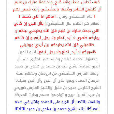
كيف تجلس عندنا وأنت ذابح ٍ ولد عمنا مبارك بن غنيم
آل كليفيخ الخنافر وذبحته يالحشيشي وأنت قصير ٍ لهم
]
قام الحشيشي وقال :
[ماهو انا اللي ذبحته ]
المهم كثر الكلام قال الحشيشي
:[ ياآل الجرو إن كاني
اللي ذبحت مبارك بن غنيم فإن الله يطرحني بينكم و
يوليكم ظهري لا أيد ٍ تمنع ولا رجل ٍ ترفع و إن كانكم
ظالميني فإن الله يطرحكم بين أيدي ويوليني
ظهوركم لا أيد ٍ تمنع ولا رجل ٍ ترفع]
قالو ا آمين
وجهزوا الحمده خيلهم وفرسانهم للمغزى على آل
الجرو بقيادة الشيخ بنيّه بن محمد بن هندي بن حميد
ومعه الفارس الحشيشي من الروسان ومعهم بقية
فرسان الحمده وغزوا على آل الجرو وآل الجرو بقيادة
الشيخ الفارس جديع بن مقبل والشيخ الفارس ضويحي
بن عبيدالله بن عريج و تواجهوا معهم ودارت المعركة
وانتهت بانتصار آل الجرو على الحمده وقتل في هذه
المعركة أبناء الشيخ محمد بن هندي بن حميد الثلاثة