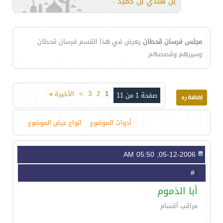
بن هندي بن حميد .
مجلس فرسان قحطان
يعرض في هذا القسم فرسان قحطان
وسيرهم وقصصهم
1
2
3
>
الأخيرة
»
صفحة 1 من 11
أدوات الموضوع
انواع عرض الموضوع
05-12-2006, 05:50 AM
1
#
أبا الذموم
مراقب أقسام