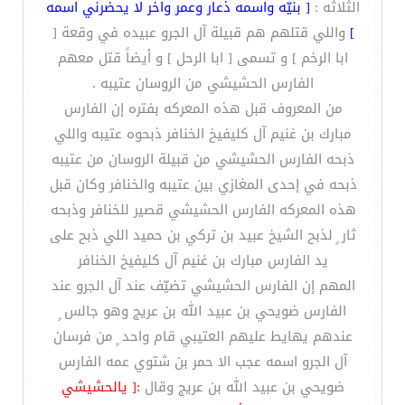
الثلاثه :
[ بنيّه واسمه ذعار وعمر واخر لا يحضرني اسمه
]
واللي قتلهم هم قبيلة آل الجرو عبيده في وقعة [
ابا الرخم ] و تسمى [ ابا الرحل ] و أيضاً قتل معهم
الفارس الحشيشي من الروسان عتيبه .
من المعروف قبل هذه المعركه بفتره إن الفارس
مبارك بن غنيم آل كليفيخ الخنافر ذبحوه عتيبه واللي
ذبحه الفارس الحشيشي من قبيلة الروسان من عتيبه
ذبحه في إحدى المغازي بين عتيبه والخنافر وكان قبل
هذه المعركه الفارس الحشيشي قصير للخنافر وذبحه
ثار ٍ لذبح الشيخ عبيد بن تركي بن حميد اللي ذبح على
يد الفارس مبارك بن غنيم آل كليفيخ الخنافر
المهم إن الفارس الحشيشي تضيّف عند آل الجرو عند
الفارس ضويحي بن عبيد الله بن عريج وهو جالس ٍ
عندهم يهايط عليهم العتيبي قام واحد ٍ من فرسان
آل الجرو اسمه عجب الا حمر بن شتوي عمه الفارس
ضويحي بن عبيد الله بن عريج وقال
:[ يالحشيشي