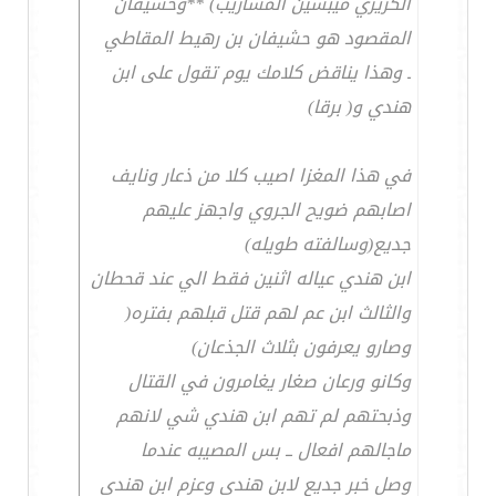
الكريزي ميبسين المشاريب) **وحشيفان
المقصود هو حشيفان بن رهيط المقاطي
ـ وهذا يناقض كلامك يوم تقول على ابن
هندي و( برقا)
في هذا المغزا اصيب كلا من ذعار ونايف
اصابهم ضويح الجروي واجهز عليهم
جديع(وسالفته طويله)
ابن هندي عياله اثنين فقط الي عند قحطان
والثالث ابن عم لهم قتل قبلهم بفتره(
وصارو يعرفون بثلاث الجذعان)
وكانو ورعان صغار يغامرون في القتال
وذبحتهم لم تهم ابن هندي شي لانهم
ماجالهم افعال ــ بس المصيبه عندما
وصل خبر جديع لابن هندي وعزم ابن هندي