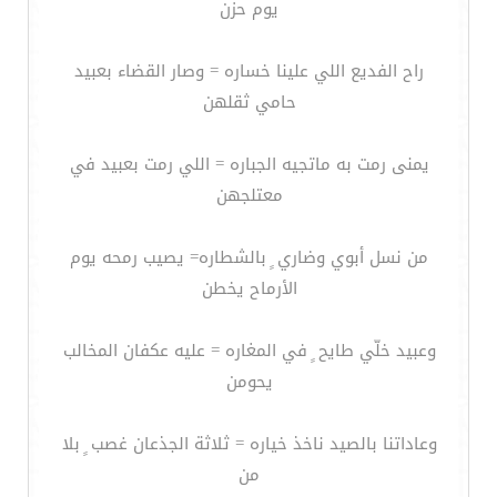
يوم حزن
راح الفديع اللي علينا خساره = وصار القضاء بعبيد
حامي ثقلهن
يمنى رمت به ماتجيه الجباره = اللي رمت بعبيد في
معتلجهن
من نسل أبوي وضاري ٍ بالشطاره= يصيب رمحه يوم
الأرماح يخطن
وعبيد خلّي طايح ٍ في المغاره = عليه عكفان المخالب
يحومن
وعاداتنا بالصيد ناخذ خياره = ثلاثة الجذعان غصب ٍ بلا
من