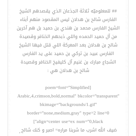
## للمعلوميّه ثلاثة الجذعان الذي يقصدهم الشيخ
الفارس شالح بن هدلان ليس المقصود منهم أبناء
الشيخ الفارس محمد بن هندي بن حميد بل هم آخرين
من آل حميد الحمده واللي ذبحهم الخنافر وقصيدة
شالح بن هدلان بعد المعركة اللي قتل فيها الشيخ
الفارس عبيد بن تركي بن حميد على يد الفارس
الشجاع مبارك بن غنيم آل كليفيخ الخنافر وقصيدة
شالح بن هدلان هي :
[poem=font="Simplified
Arabic,4,crimson,bold,normal" bkcolor="transparent"
bkimage="backgrounds/1.gif"
border="none,medium,gray" type=2 line=0
align=center use=ex num="0,black"]
ضيف الله اشرب ما شربنا مراره= اصبر و كنك شالح ٍ