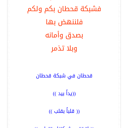
فشبكة قحطان بكم ولكم
فلننهض بها
بصدق وأمانه
وبلا تذمر
قحطان في شبكة قحطان
((يداً بيد ))
(( قلباً بقلب ))