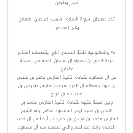
نوح ٍ يطيعن
تدنا لصبيان ٍ سواة النماره= شهب ٍ لماضين الفعايل
يعنن [/poem]
## وللمعلوميه ثلاثة الجذعان اللي يقصدهم الشاعر
عبدالهادي بن شعواء آل سبعان الخنافرفي معركة
عقيلان
بين آل مسعود بقيادة الشيخ الفارس جعفر بن منيس
بن عبود ومعهم آل الجرو بقيادة الفارس ضويحي بن
عبيدالله بن عريج
وبين قبيلة عتيبه بقيادة الشيخ الفارس محمد بن
هندي بن حميد ليس المقصود منهم أبناء الشيخ
الفارس محمد بن هندي بن حميد بل أيضاً من آل حميد
الحمده وابناء عم لهم واللي ذبحهم هم آل مسعود