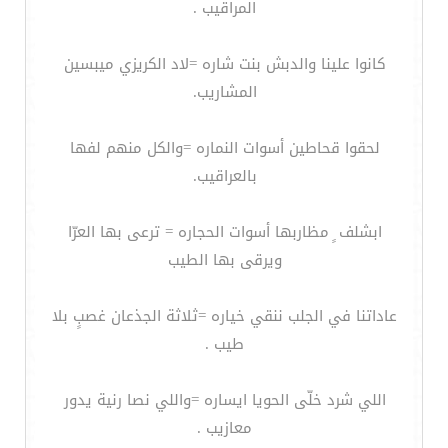
المراقيب .
كانوا علينا والدبش بنت شاره =لاد الكريزي ميبسين
المشاريب.
لحقوا قحاطين أسوات النماره =والكل منهم لفها
بالعراقيب.
ابشلف ٍ مظاربها أسوات الحجاره = ترعى بها العرّا
ويرقى بها الطيب
عاداتنا في الجلب ننقي خياره =ثلاثة الجذعان غصبٍ بلا
طيب .
اللي شرد خلّى الحويا ايساره =واللي نصا رنية يدور
معازيب .