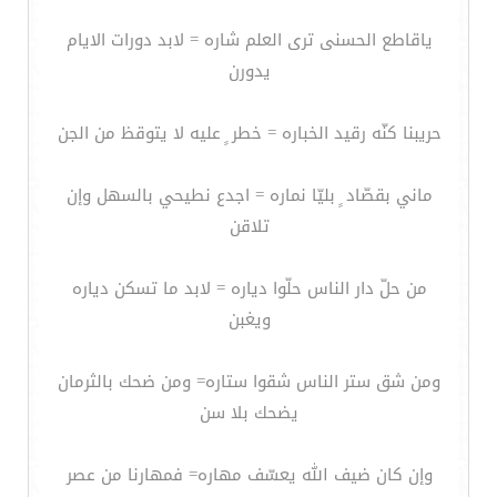
ياقاطع الحسنى ترى العلم شاره = لابد دورات الايام
يدورن
حريبنا كنّه رقيد الخباره = خطر ٍ عليه لا يتوقظ من الجن
ماني بقصّاد ٍ بليّا نماره = اجدع نطيحي بالسهل وإن
تلاقن
من حلّ دار الناس حلّوا دياره = لابد ما تسكن دياره
ويغبن
ومن شق ستر الناس شقوا ستاره= ومن ضحك بالثرمان
يضحك بلا سن
وإن كان ضيف الله يعسّف مهاره= فمهارنا من عصر