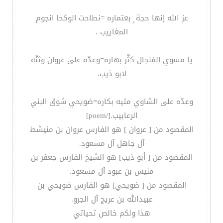
عز الله إنها حجة ٍ بعتماره =نطاحت الوكحا انجوم
المغاييب .
يا مسوي الفنجال كثّر بهاره=وعدّه على عروان وثنّه
لابو ذيب.
وعدّه على الشاوي متيه بكاره=ضويحي شوق البني
الرعابيب.[/poem]
المقصود من [ عروان ] هو الفارس عروان بن منيشط
آل جاهل آل مسعود.
المقصود من [ أبو ذيب] هو الشيخ الفارس جعفر بن
منيس بن عبود آل مسعود.
المقصود من [ ضويحي] هو الفارس ضويحي بن
عبيدالله بن عريج آل الجرو.
هذا ولكم خالص تحياتي