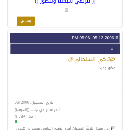
(( لترتقي شبكتنا وتتطور ))
05-12-2006, 05:06 PM
5
#
@تركي السنحاني@
عضو جديد
تاريخ التسجيل: Jul 2006
الدولة: وادي جناب ((العرف))
المشاركات: 0
رد : مقتل ثلاثة الجذعان أبناء الشيخ الفارس محمد بن هندي