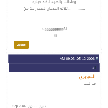
وعاداتنـا بالصيـد ناخـذ خيـاره
..................ثلاثة الجذعان غصـب ٍ بـلا مـن
اخووووووووووك
05-12-2006, 09:03 AM
3
#
الضويري
مـــراقــــب
تاريخ التسجيل: Sep 2004