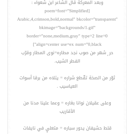
وبعد المعركة قال الشاعر ابن شعواء :
[poem=font="Simplified
Arabic,4,crimson,bold,normal" bkcolor="transparent"
bkimage="backgrounds/1.gif"
border="none,medium,gray" type=2 line=0
align=center use=ex num="0,black"]
حر ٍ شهر من صوب نجد مطاره=نوى المطار وقرّب
الفطر الشيب.
ثوّر من الصخة تقّطع شراره = يتلاه من برقا أسوات
العياسيب .
وعلى عقيلان نوانا بغاره = وعما علينا مدنا من
الأقاريب
قلط حشيفان يدور سباره = متعليٍ في نايفات