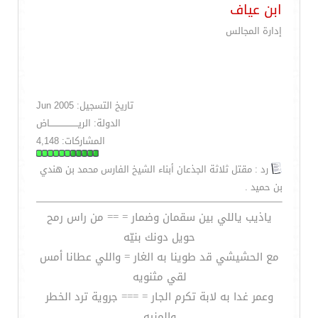
ابن عياف
إدارة المجالس
تاريخ التسجيل: Jun 2005
الدولة: الريــــــــــــــــــــاض
المشاركات: 4,148
رد : مقتل ثلاثة الجذعان أبناء الشيخ الفارس محمد بن هندي
بن حميد .
ياذيب ياللي بين سقمان وضمار = == من راس رمح
حويل دونك بنيّه
مع الحشيشي قد طوينا به الغار = واللي عطانا أمس
لقي مثنويه
وعمر غدا به لابة تكرم الجار = === جروية ترد الخطر
والمنيه