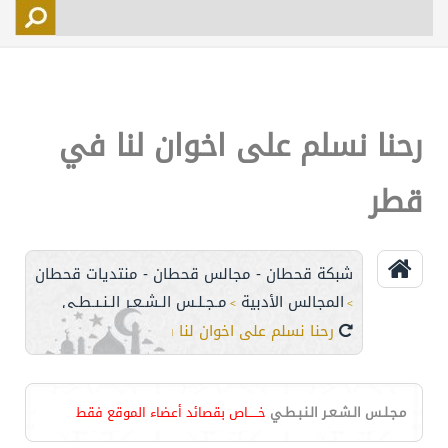
التسجيل
الأعضاء
التحكم
رحنا نسلم على اخوان لنا في
اتصل بنا
قطر
شبكة قحطان - مجالس قحطان - منتديات قحطان
المجالس الأدبية
مـجـلـس الـشـعـر الـنـبـطـي
>
>
رحنا نسلم على اخوان لنا في قطر
مـجـلـس الـشـعـر الـنـبـطـي
خـــــاص بقصائد أعضاء الموقع فقط