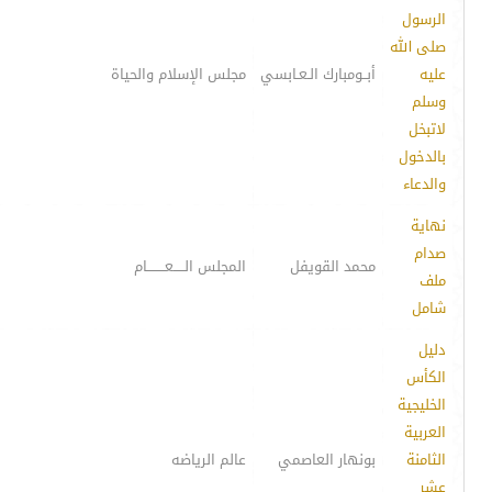
الرسول
صلى الله
عليه
أبــومبارك الـعـابسي
مجلس الإسلام والحياة
وسلم
لاتبخل
بالدخول
والدعاء
نهاية
صدام
محمد القويفل
المجلس الـــــعــــــــام
ملف
شامل
دليل
الكأس
الخليجية
العربية
الثامنة
بونهار العاصمي
عالم الرياضه
عشر