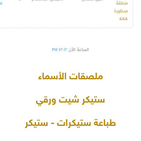
منطقة
36
محظورة
&&&
الساعة الآن
07:37 PM
ملصقات الأسماء
ستيكر شيت ورقي
طباعة ستيكرات - ستيكر