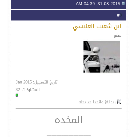
31-03-2015, 04:39 AM
3
#
ابن شعيب العنبسي
عضو
تاريخ التسجيل: Jan 2015
المشاركات: 32
رد: لغز واتحدا حد يحله
المخده
__________________