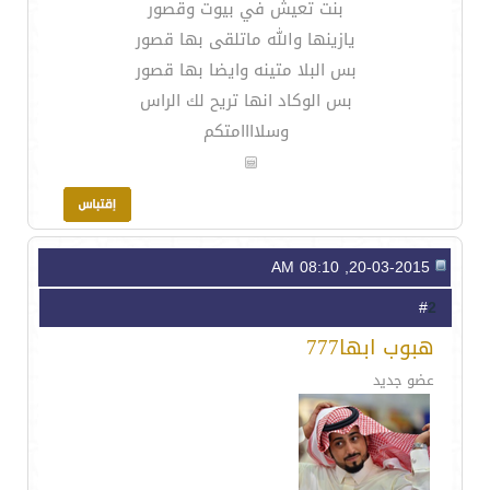
بنت تعيش في بيوت وقصور
يازينها والله ماتلقى بها قصور
بس البلا متينه وايضا بها قصور
بس الوكاد انها تريح لك الراس
وسلاااامتكم
20-03-2015, 08:10 AM
2
#
هبوب ابها777
عضو جديد