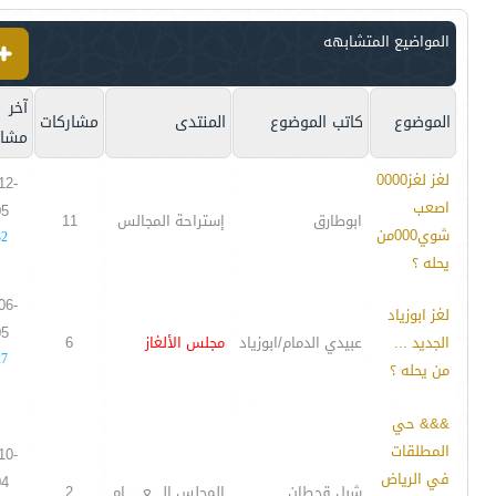
المواضيع المتشابهه
آخر
الموضوع
كاتب الموضوع
المنتدى
مشاركات
مشار
لغز لغز0000
12-
اصعب
05
ابوطارق
إستراحة المجالس
11
شوي000من
32
يحله ؟
06-
لغز ابوزياد
05
الجديد ...
عبيدي الدمام/ابوزياد
مجلس الألغاز
6
27
من يحله ؟
&&& حي
المطلقات
10-
في الرياض
04
شبل قحطان
المجلس الـــــعــــــــام
2