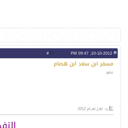
21
#
10-10-2012, 09:47 PM
مسفر ابن سعد ابن هصام
عضو
رد: لغــز لعـــام 2012
النف