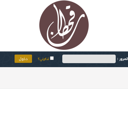
مرور :
تذكرني؟