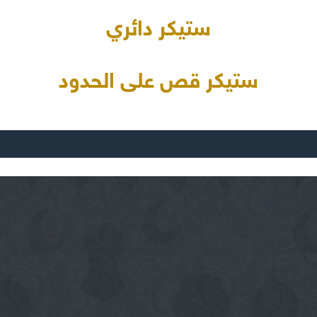
ستيكر دائري
ستيكر قص على الحدود