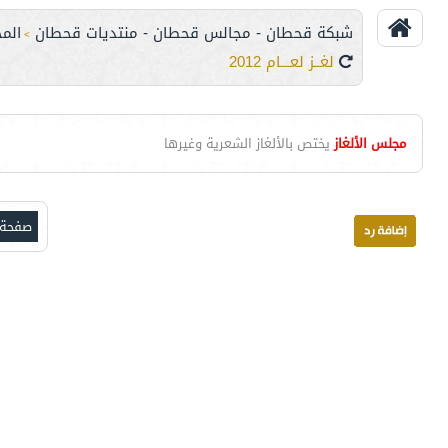
شبكة قحطان - مجالس قحطان - منتديات قحطان
المج
>
لغــز لعـــام 2012
مجلس الألغاز
يختص بالألغاز الشعرية وغيرها
صفحة 3 من 