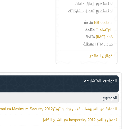
لا تستطيع
إرفاق ملفات
لا تستطيع
تعديل مشاركاتك
is
BB code
متاحة
الابتسامات
متاحة
كود [IMG]
متاحة
كود HTML
معطلة
قوانين المنتدى
المواضيع المتشابهه
الموضوع
الحماية من الفيروسات فيس بوك و تويترTitanium Maximum Security 2012
تحميل برنامج kaspersky 2012 مع الشرح الكامل