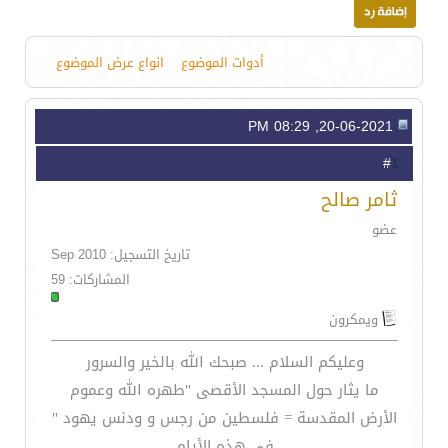
أدوات الموضوع
انواع عرض الموضوع
20-06-2021, 08:29 PM
1
#
ثامر صالح
عضو
تاريخ التسجيل: Sep 2010
المشاركات: 59
ويمكرون
وعليكم السلام ... صبحك الله بالخير والسرور
ما يثار حول المسجد الأقصى "طهره الله وعموم
الأرض المقدسة = فلسطين من رجس و ودنس يهود "
في هذه الأيام