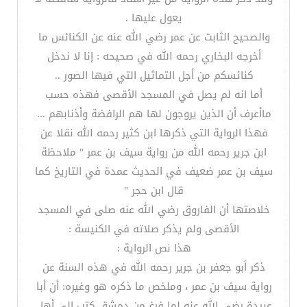
يعول عليها .
والصحيح الثابت عن عمر رضي الله عنه عن الكنائس ما
أخرجه البخاري رحمه الله في صحيحه : إنا لا ندخل
كنائسكم من أجل التماثيل التي فيها الصور ..
أما انه لم يصل في المسجد الأقصى فهذه حسب
ماأعرف أن الذين يروجون لها هم الرافضة وأذنابهم ...
فهذا الرواية التي ذكرها ابن كثير رحمه الله نقلا عن
ابن جرير رحمه الله من رواية سيف بن عمر " ملاحظة
سيف بن عمر ضعيف في الحديث عمدة في التاريخ كما
قال ابن حجر "
خلاصتها أن الفاروق رضي الله عنه صلى في المسجد
الأقصى ولم يذكر صلاته في الكنيسة :
هذا نص الرواية :
ذكر أبو جعفر بن جرير رحمه الله في هذه السنة عن
رواية سيف بن عمر ، وملخص ما ذكره هو وغيره: أن أبا
عبيدة رضي الله عنه لما فرغ من دمشق كتب إلى أهل