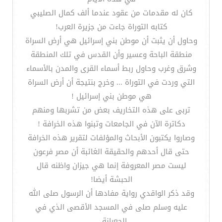
كان له مقدمات من عقود عندما ألف كمال الصليبي
كتابه التوراة جاءت من جزيرة العرب!
وحاول أن يثبت أن موطن بني إسرائيل هي أرض السراة
منطقة الباحة وعسير وأن القدس في تلك المنطقة
وشرق وغرب وحاول ربط أسماء القرى والمدن بالأسماء
التي وردت في التوراة ... وخرج بنتيجة أن أرض السراة
هي موطن بني إسرائيل !
تربى على هذه التخاريف بعض من تشربها ومنهم
دكاترة الآن في الجامعات وتبنوا هذه الخرافة !
وصاروا يكتبون الأبحاث والمؤلفات لتقرير هذه الخرافة
حتى قال أحدهم والحقيقة الغائبة أن مصر فرعون
ليست مصر المعروفة إنما هي جيزان واظنه قال
الحبشة أيضا!
وقد ذكر الواقدي رواية مفادها أن الرسول صلى الله
عليه وسلم صلى في المسجد الأقصى الذي في
الجعرانة ..