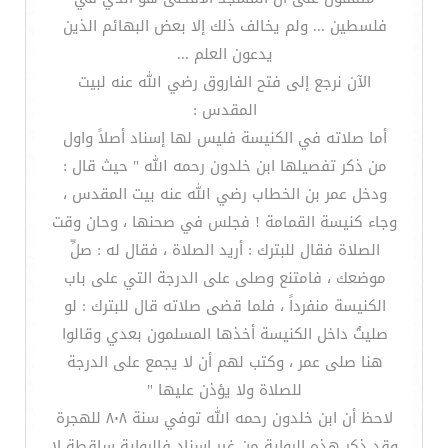
فلسطين ... ولم يخالف ذلك إلا بعض البهائم الذين
يدعون العلم ...
الآن نرجع إلى فتح الفاروق رضي الله عنه لبيت
المقدس :
أما صلاته في الكنيسة فليس لها إسناد أصلاً واول
من ذكر تفصيلها ابن خلدون رحمه الله " حيث قال :
ودخل عمر بن الخطاب رضي الله عنه بيت المقدس ،
وجاء كنيسة القمامة ! فجلس في صحنها ، وحان وقت
الصلاة فقال للبترك : أريد الصلاة ، فقال له : صلِّ
موضعك ، فامتنع وصلى على الدرجة التي على باب
الكنيسة منفرداً ، فلما قضى صلاته قال للبترك : لو
صليتُ داخل الكنيسة أخذها المسلمون بعدي وقالوا
هنا صلى عمر ، وكتب لهم أن لا يجمع على الدرجة
للصلاة ولا يؤذن عليها "
لاحظ أن ابن خلدون رحمه الله توفي سنة ٨٠٨ للهجرة
وقد ذكر هذه الرواية من غير اسناد فالرواية ساقطة لا