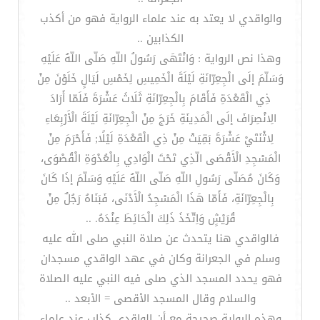
والواقدي لا يعتد به عند علماء الرواية فهو من أكذب
الكذابين ..
وهذا نص الرواية : وَانْتَهَى رَسُولُ اللّهِ صَلّى اللّهُ عَلَيْهِ
وَسَلّمَ إلَى الْجِعِرّانَةِ لَيْلَةَ الْخَمِيسِ لِخَمْسِ لَيَالٍ خَلَوْنَ مِنْ
ذِي الْقَعْدَةِ فَأَقَامَ بِالْجِعِرّانَةِ ثَلَاثَ عَشْرَةَ فَلَمّا أَرَادَ
الِانْصِرَافَ إلَى الْمَدِينَةِ خَرَجَ مِنْ الْجِعِرّانَةِ لَيْلَةَ الْأَرْبِعَاءِ
لِاثْنَتَيْ عَشْرَةَ بَقِيَتْ مِنْ ذِي الْقَعْدَةِ لَيْلًا; فَأَحْرَمَ مِنْ
الْمَسْجِدِ الْأَقْصَى الّذِي تَحْتَ الْوَادِي بِالْعُدْوَةِ الْقُصْوَى،
وَكَانَ مُصَلّى رَسُولِ اللّهِ صَلّى اللّهُ عَلَيْهِ وَسَلّمَ إذَا كَانَ
بِالْجِعِرّانَةِ، فَأَمّا هَذَا الْمَسْجِدُ الْأَدْنَى، فَبَنَاهُ رَجُلٌ مِنْ
قُرَيْشٍ وَاِتّخَذَ ذَلِكَ الْحَائِطَ عِنْدَهُ. ..
فالواقدي هنا يتحدث عن صلاة النبي صلى الله عليه
وسلم في الجعرانة وكان في عهد الواقدي مسجدان
فهو يحدد المسجد الذي صلى فيه النبي عليه الصلاة
والسلام وقال المسجد الأقصى = الأبعد ..
وهذه الرواية صحيحة مع أن الواقدي كذاب عند علماء