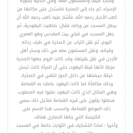
وسجد فيها والمسلمون معه، وفي الثانية بسورة
الإسراء، ثم جاء إلى الصخرة فاستدل على مكانها من
كعب الأحبار رحمه الله، فأشار عليه كعب رحمه الله أن
يجعل المسجد من ورائه، فقال: ضاهيت اليهودية، ثم
جعل المسجد في قبلي بيت المقدس وهو العمري
اليوم، ثم نقل التراب عن الصخرة في طرف ردائه
وقبائه، ونقل المسلمون معه في ذلك وسخر أهل
الأردن في نقل بقيتها، وقد كانت الروم جعلوا الصخرة
مزبلة لأنها قبلة اليهود، حتى أن المرأة كانت ترسل
خرقة حيضتها من داخل الحوز لتلقى في الصخرة،
وذلك مكافأة لما كانت اليهود عاملت به القمامة
وهي المكان الذي كانت اليهود صلبوا فيه المصلوب،
فجعلوا يلقون على قبره القمامة فلأجل ذلك سمي
ذلك الموضع القمامة، وانسحب هذا الاسم على
الكنيسة التي بناها النصارى هنالك.
وأخيرا : لماذا التشكيك في الثوابت خاصة في المسجد