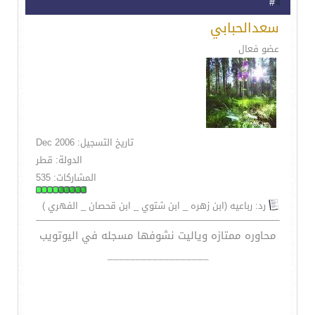
4
#
سعدالحبابي
عضو فعال
تاريخ التسجيل: Dec 2006
الدولة: قطر
المشاركات: 535
رد: رباعيه (ابن زهره _ ابن شتوي _ ابن قحصان _ الفهري )
محاوره ممتازه وياليت نشوفها مسجله في اليوتويب
__________________