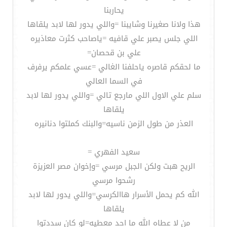
يحاربنا
هذا ولانا صغيرنا وشايبنا =واللي يدور لها لابد يلقاها
اللي جلس يصبر علي قافيه =ياصاحب كثرت معاذيره
علي بن قحصان=
ما لحقكم قاصره ياحلفنا الغالي =عسي علمكم يرفرف
في السما العالي
سلم علي الاول اللي مارجع تالي =واللي يدور لها لابد
يلقاها
العذر من طول الزمن ناسيه=والبنك كملتوا دنانيره
سعيد الفهري =
الريح هبت ولكن الجبل مرسي =وإخوان مصر العزيزة
رشحوا مرسي
الله كم يحمل الأسرار هاالكرسي=واللي يدور لها لابد
يلقاها
من لا عطاه الله ما احد معطيه=لو كان سددتوا