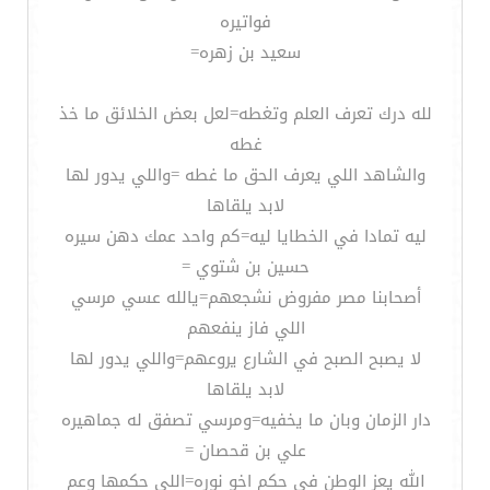
فواتيره
سعيد بن زهره=
لله درك تعرف العلم وتغطه=لعل بعض الخلائق ما خذ
غطه
والشاهد اللي يعرف الحق ما غطه =واللي يدور لها
لابد يلقاها
ليه تمادا في الخطايا ليه=كم واحد عمك دهن سيره
حسين بن شتوي =
أصحابنا مصر مفروض نشجعهم=يالله عسي مرسي
اللي فاز ينفعهم
لا يصبح الصبح في الشارع يروعهم=واللي يدور لها
لابد يلقاها
دار الزمان وبان ما يخفيه=ومرسي تصفق له جماهيره
علي بن قحصان =
الله يعز الوطن في حكم اخو نوره=اللي حكمها وعم