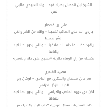
الشيخ ابن قحصان بصرك فيه = والا العبيدي مانبي
غيره
علي بن قحصان =
ياربي انك علي الصائب تقدينا = وانك من الشر واهل
الشر تحمينا
ياقرد حظك ما دام انك ملاقينا = واللي يدور لها لابد
يلقاها
يكفيك من راع الوفاء طاريه =يسري علي دله وتعميره
سعيد الفهري =
قم يابن قحصان والفهري مع اليامي = لوكان ربع
الحباب الزحّل احزامي
لكن ذي دوره الملعب والايامي = واللي يدور لها لابد
يلقاها
دام السفينه تسمع التوجيه =طب البحر يعطيك من