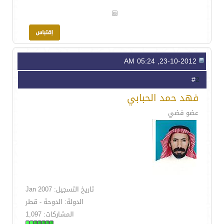
23-10-2012, 05:24 AM
2
#
فهد حمد الحبابي
عضو فضي
تاريخ التسجيل: Jan 2007
الدولة: الدوحة - قطر
المشاركات: 1,097