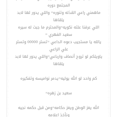
المجتمع دوره
ماهمني راعي القذله وتنوره= واللي يدور لها لابد
يلقاها
اللي عرفنا علته نكويه=والمحترم ما جبت له سيره
سعيد الفهري =
يالله يا مستجيب دعوه الداعي =تستر 00000 وتستر
علي الراعي
ياويلكم لو تروح أنصاف وارباعي=واللي يدور لها لابد
يلقاها
كم واحد لو الله يوليه=يدمر نواميسه وتفكيره
سعيد بن زهره=
الله يعز الوطن ويعز حكامه=ومن قبل حكمه نجيه
ونأخذ اعلامه