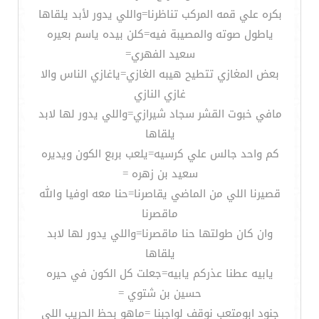
بكره علي قمه المركب تناظرنا=واللي يدور لأبد يلقاها
ياطول صوته والمصيبة فيه=كلن بيده ياسم بعيره
سعيد الفهري=
بعض المغازي تتطيح هيبه الغازي=ياغازي الناس والا
غازي النازي
مافي خبوت القشر سجاد شيرازي=واللي يدور لها لابد
يلقاها
كم واحد جالس علي كرسيه=يلعب بربع الكون ويديره
سعيد بن زهره =
قصيرنا اللي من الماضي يقاصرنا=حنا معه اوفيا والله
ماقصرنا
وان كان طولتها حنا ماقصرنا=واللي يدور لها لابد
يلقاها
يابيه عطنا عذركم يابيه=جعلت كل الكون في حيره
حسين بن شتوي =
جنود ابومتعب نوقف لواجبنا =ماهو بحظ الحريب اللي