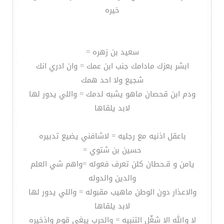
خيره
سعيد بن زهره =
ابشر بعزك مادامك جنب ابن عمك = وان ادري انك
شجيع ولا احد همك
ودم ابن قحصان ماهو يشبه لدمك = واللي يدور لها
لابد يلقاها
باعقل اذنيه مع رجليه = لاشافني يضيع تدبيره
حسين بن شتوي =
يامن و قـحطان كلن تعرف فعوله =واهم شي العلم
والدين والدوله
والاعذار دون الوطن ماهيب مقبوله = واللي يدور لها
لابد يلقاها
لا والله الا شغّل التنبيه = والحرب يبغي قوم واذخيره