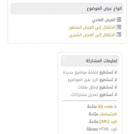
انواع عرض الموضوع
العرض العادي
الانتقال إلى العرض المتطور
الانتقال إلى العرض الشجري
تعليمات المشاركة
لا تستطيع
إضافة مواضيع جديدة
لا تستطيع
الرد على المواضيع
لا تستطيع
إرفاق ملفات
لا تستطيع
تعديل مشاركاتك
is
BB code
متاحة
الابتسامات
متاحة
كود [IMG]
متاحة
كود HTML
معطلة