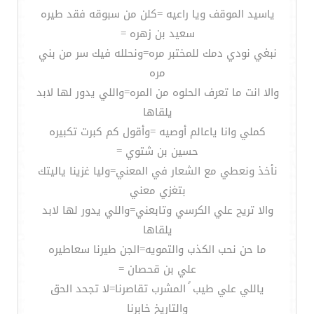
ياسيد الموقف ويا راعيه =كلن من سبوقه فقد طيره
سعيد بن زهره =
نبغي نودي دمك للمختبر مره=ونحلله فيك سر من بني
مره
والا انت ما تعرف الحلوه من المره=واللي يدور لها لابد
يلقاها
كملي وانا ياعالم أوصيه =وأقول كم كبرت تكبيره
حسين بن شتوي =
نأخذ ونعطي مع الشعار في المعني=وليا غزينا ياليتك
بتغزي معني
والا تريح علي الكرسي وتابعني=واللي يدور لها لابد
يلقاها
ما حن نحب الكذب والتمويه=الجن طيرنا سعاطيره
علي بن قحصان =
ياللي علي طيب ً المشرب تقاصرنا=لا تجحد الحق
والتاريخ خابرنا