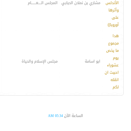
الأندلس
مشاري بن نملان الحبابي
المجلس الـــــعــــــــام
وأثرها
على
أوروبا))
هدا
مجموع
ما يخص
يوم
ابو اسامة
مجلس الإسلام والحياة
عشوراء
احببت ان
انقله
لكم
الساعة الآن
05:34 AM