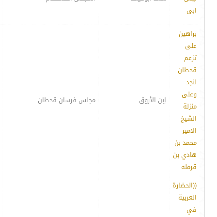
ابى
براهين
على
تزعم
قحطان
لنجد
وعلى
إبن الأروق
مجلس فرسان قحطان
منزلة
الشيخ
الامير
محمد بن
هادي بن
قرمله
((الحضارة
العربية
في