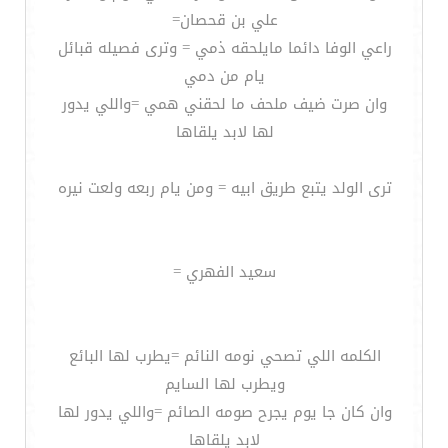
علي بن قحصان=
راعي الوفا دائما مايلحقه ذمي = وترى فصيله قبائل
يام من دمي
وان صرت ضيف ملحف ما لحقني همي =واللي يدور
لها لابد يلقاها
ترى الولد يتبع طريق ابيه = ومن يام ربعه ولعت نيره
سعيد الفهري =
الكلمه اللي تصحي نومه النائم =يطرب لها البائع
ويطرب لها السايم
وان كان جا يوم يجرح صومه الصائم =واللي يدور لها
لابد يلقاها