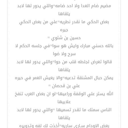
مضيم ضام العدا ولا احد ضامه=واللي يدور لها لابد
يلقاها
بعض الحكي ما نقدر نطريه=علي من بعض الحكي
جيره
حسين بن شتوي =
بالله حسني مبارك وايش هو سوا=في جلسه الحكم لا
سرح ولا ضوا
قالوا تعرض لجلطه قلب من جوا=واللي يدور لها لابد
يلقاها
يمكن حبال المشنقة تدعيه=والا يعيش العمر في حيره
علي بن قحصان =
الله يستر علي الوقفة وراعيها=لو ان بعض العرب تنفخ
علابيها
الناس سمتك ما تقدر تسميها =واللي يدور لها لابد
يلقاها
بعض الاودام سـاري ساريه=أخذت لك لفه وتدويره