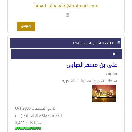
fahad_alhababi@hotmail.com
13-01-2013, 12:14 PM
3
#
علي بن مسفرالحبابي
مشرف
ساحة الشعر والمسابقات الشعريه
تاريخ التسجيل: Oct 2005
الدولة: مملكه الانسانيه (....)
المشاركات: 3,486