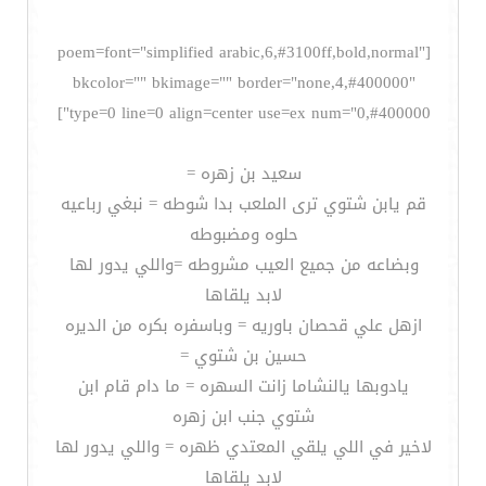
[poem=font="simplified arabic,6,#3100ff,bold,normal"
bkcolor="" bkimage="" border="none,4,#400000"
type=0 line=0 align=center use=ex num="0,#400000"]
سعيد بن زهره =
قم يابن شتوي ترى الملعب بدا شوطه = نبغي رباعيه
حلوه ومضبوطه
وبضاعه من جميع العيب مشروطه =واللي يدور لها
لابد يلقاها
ازهل علي قحصان باوريه = وباسفره بكره من الديره
حسين بن شتوي =
يادوبها يالنشاما زانت السهره = ما دام قام ابن
شتوي جنب ابن زهره
لاخير في اللي يلقي المعتدي ظهره = واللي يدور لها
لابد يلقاها