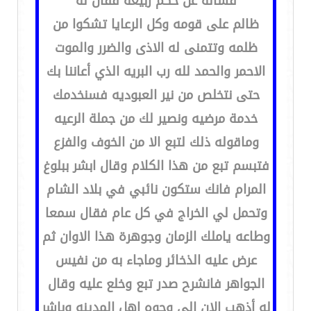
فساله عن حكم ربيعه فقال له
ظالم على قومه وكل الرعايا تشكوا من
ظلمه وتتمنى له الاذى والضرر والموت
الاحمر والحمد لله رب البريه الذي أعاننا بك
حتى نتخلص من نير العبوديه فسنخدمك
خدمة مرضيه ونصير لك من جملة الرعيه
وماقوله ذلك لتبع الا من الخوف والفزع
فتبسم تبع من هذا الكلام وقال ابشر ببلوغ
المرام فانك ستكون نائبي في بلاد الشام
وتحمل لي الخراج في كل عام فقال سمعا
وطاعه ياملك الزمان وجوهرة هذا الاوان ثم
عرض عليه الذخائر وماجاء به من نفيس
الجواهر فانشرح صدر تبع وخلع عليه وقال
له أذهب الان الى وجوه اهل المدينه وباشر