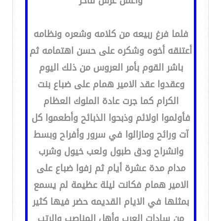
وأعمل عرس فاخر
فلما فرغ ربيعه من كلامه وشعره ونظامه
أعتنقه أخوه وشكره على حسن اهتمامه ثم
باشر القوم بأمر العروس من ذلك اليوم
وعقدوا عقد الامير همام على ضباع بنت
الكرام كما جرت عادة الملوك العظام
فأولموا اولائم وذبحوا الذبائح وأطعموا كل
آت ورائح ومازالوا في سرور وأفراح وبسط
وانشراح ودق طبول ولعب خيول وشرب
مدام مدة عشرة أيام ثم زفوا ضباع على
الامير همام فكانت ليلة عظيمة لم يسمع
بمثلها في الايام القديمه حضر فيها كثير
من سادات العرب وأهل المناصب والرتب