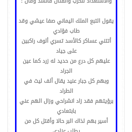
وألاستعداد للحرب والقتال فأنشد وقال :
يقول التبع الملك اليماني صفا عيشي وقد
طاب فؤادي
أتتني عساكر كالأسد تسري ألوف راكبين
على جياد
عليهم كل درع من حديد له زرد كما عين
الجراد
وبهم كل جبار عنيد يقال ألف ليث في
الطراد
برؤيتهم فقد زاد انشراحي وزال الهم عني
بابتعادي
أسير بهم لذاك البر حالا وأقتل كل من
يطلب عنادي