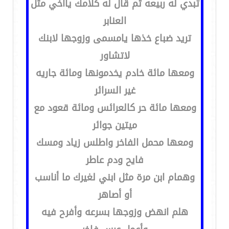
تبدي له ربيعه ثم قال له كلامك ياأخي مثل
العنابر
تريد ضباع خذها يامسمى وزوجها لابنك
لاتشاور
ومعها مائة خادم يخدمونها ومائة جاريه
غير السرائر
ومعها مائة حر كالعرائس ومائة قعود مع
ميتين جوائر
ومعها محمل الفاخر واطلس زياد ومسك
فايح ودم عاطر
وهمام ابن مرة مثل ابني لغيرك ما أناسب
أو أصاهر
هلم انهض وزوجها بسرعه وأفرح فيه