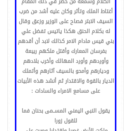
الكلام وسمعه من حضر في ذلك المقام
أغتاط الملك وتأثر وكان عليه أشد من ضرب
السيف الابتر فصاح على الوزير وزعق وقال
له بكلام الحنق هكذا ياتيس تفضل علي
بني قيس مادام الامر كذالك لابد أن أقدهم
بفرسان المعارك وأقتل ملكهم ربيعة
وأوردهم وأورد المهالك وأخرب بلادهم
وديارهم وأمحو بالسيف آثارهم وأتملك
الديار بالقوة والاقتدار ثم أنشد هذه الأبيات
على مسامع الامراء والسادات :
يقول النبي اليمني المســمى بحنان فما
للقول زورا
ملكت الأرض غصبا واقتدارا وصرت على