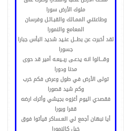
ملوك الأرض سورا
وطاعتني الممـالك والقبـائـل وفرسان
المعامع والنمورا
لقد أخبرت عن بطـــل عنـيد شديد البأس جبارا
جسورا
وقـــالوا انـه يدعـى ربــيعـه أمير قد حوى
مدنا ودورا
تولى الأرض في طول وعرض فكم خرب
وكم شيد قصورا
فقصدي اليوم أغزوه بجيشي وأترك ارضه
قفرا وبورا
أيا نبهان أجمع لي العـساكر قيأتوا فوق
خيل كالنمورا