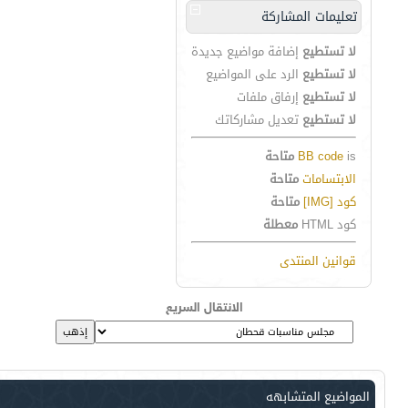
تعليمات المشاركة
لا تستطيع
إضافة مواضيع جديدة
لا تستطيع
الرد على المواضيع
لا تستطيع
إرفاق ملفات
لا تستطيع
تعديل مشاركاتك
is
BB code
متاحة
الابتسامات
متاحة
كود [IMG]
متاحة
كود HTML
معطلة
قوانين المنتدى
الانتقال السريع
المواضيع المتشابهه