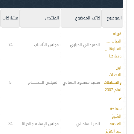
الموضوع
كاتب الموضوع
المنتدى
مشاركات
قبيلة
الحباب ....
الحميداني الحبابي
مجلس الأنساب
74
انسابها,,,
وديارها
ابرز
الاحداث
والنشاطات
سعيد مسعود العماني
المجلس الـــــعــــــــام
5
لعام 2007
م
سماحة
الشيخ
العلامة
ناصر السنحاني
مجلس الإسلام والحياة
34
عبد العزيز