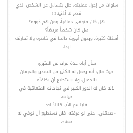
سنوات من إجراء عمليته، ظل يتساءل عن الشخص الذي
قدم له أذنيه!!!
هل كان متوفى دماغياً، ومن هم ذووه؟
هل كان شخصاً مريضاً؟
أسئلة كثيرة، وبدون أجوبة دائما في خاطره ولا تفارقه
ابدا.
سأل أباه عدة مرات عن المتبرع،
حيث قال: أنه يحمل له الكثير من التقدير والعرفان
بالجميل، ولا يستطيع أن يكافأه
لأنه كان له الدور الكبير في نجاحاته المتعاقبة في
حياته.
فابتسم الأب قائلاً له:
«صدقني.. حتى لو عرفته، فلن تستطيع أن توفي له
حقه».