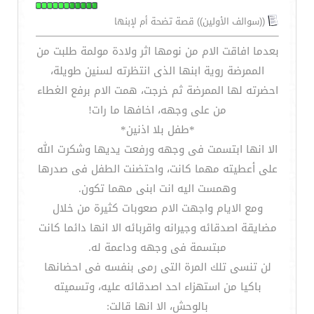
((سوالف الأولين)) قصة تضحة أم لإبنها
بعدما افاقت الام من نومها اثر ولادة مولمة طلبت من
الممرضة روية ابنها الذى انتظرته لسنين طويلة،
احضرته لها الممرضة ثم خرجت، همت الام برفع الغطاء
من على وجهه، اخافها ما رات!
*طفل بلا اذنين*
الا انها ابتسمت فى وجهه ورفعت يديها وشكرت الله
على أعطيته مهما كانت، واحتضنت الطفل فى صدرها
وهمست اليه انت ابنى مهما تكون.
ومع الايام واجهت الام صعوبات كثيرة من خلال
مضايقة اصدقائه وجيرانه واقربائه الا انها دائما كانت
مبتسمة فى وجهه وداعمة له.
لن تنسى تلك المرة التى رمى بنفسه فى احضانها
باكيا من استهزاء احد اصدقائه عليه، وتسميته
بالوحش، الا انها قالت: