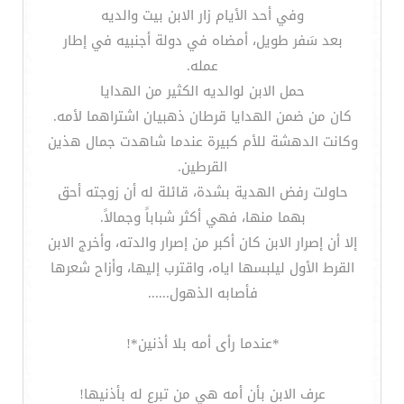
وفي أحد الأيام زار الابن بيت والديه
بعد سَفر طويل، أمضاه في دولة أجنبيه في إطار
عمله.
حمل الابن لوالديه الكثير من الهدايا
كان من ضمن الهدايا قرطان ذهبيان اشتراهما لأمه.
وكانت الدهشة للأم كبيرة عندما شاهدت جمال هذين
القرطين.
حاولت رفض الهدية بشدة، قائلة له أن زوجته أحق
بهما منها، فهي أكثر شباباً وجمالاً.
إلا أن إصرار الابن كان أكبر من إصرار والدته، وأخرج الابن
القرط الأول ليلبسها اياه، واقترب إليها، وأزاح شعرها
فأصابه الذهول......
*عندما رأى أمه بلا أذنين*!
عرف الابن بأن أمه هي من تبرع له بأذنيها!