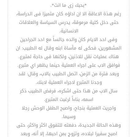
*بحبك زى ما انت*.
رغم هذة الاعاقة الا ان اداؤه كان متميزا فى الدراسة،
حتى دخل كلية مرموقة، يدرس السياسة والعلاقات
الانسانية.
وفى احد الايام كان والده جالساً مع احد الجراحين
المشهورين، فحكى له مأساة ابنه وقال له الطبيب: ان
هناك عمليات نقل للاذنين، ولكنها فى حاجة لمتبرع.
فوافق الاب على اجراء العملية حينما يظهر اي متبرع.
وبعد فترة من الزمن، اتصل الطبيب بالاب، وقال: لقد
وجدنا المتبرع لاجراء العملية لابنك.
سال الاب من هذا حتى اشكره، فرفض الطبيب ذكر
اسمه، بناءاً لرغبت المتبرع.
واجريت العملية بنجاح، واصبح الطفل الوحش رجلا
وسيما.
وهذه الحالة الجديدة، دفعته للتفوق اكثر واكثر، حتى
اصبح سفيرا لبلاده، وتزوج بمن احبها، إلا أنه، وبعد