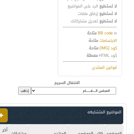
لا تستطيع
الرد على المواضيع
لا تستطيع
إرفاق ملفات
لا تستطيع
تعديل مشاركاتك
is
BB code
متاحة
الابتسامات
متاحة
كود [IMG]
متاحة
كود HTML
معطلة
قوانين المنتدى
الانتقال السريع
المواضيع المتشابهه
آخر
الموضوع
كاتب الموضوع
المنتدى
مشاركات