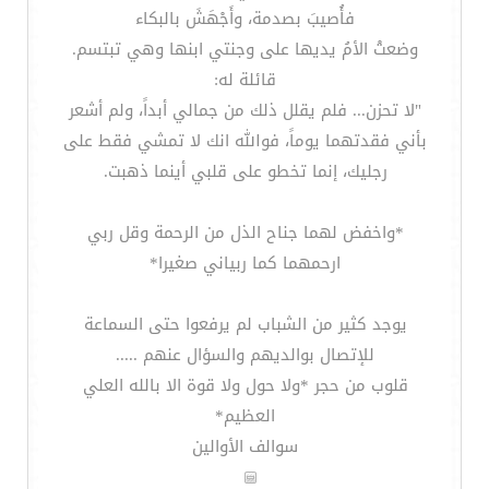
فأُصيبَ بصدمة، وأَجْهَشَ بالبكاء
وضعتْ الأمُ يديها على وجنتي ابنها وهي تبتسم.
قائلة له:
"لا تحزن... فلم يقلل ذلك من جمالي أبداً، ولم أشعر
بأني فقدتهما يوماً، فوالله انك لا تمشي فقط على
رجليك، إنما تخطو على قلبي أينما ذهبت.
*واخفض لهما جناح الذل من الرحمة وقل ربي
ارحمهما كما ربياني صغيرا*
يوجد كثير من الشباب لم يرفعوا حتى السماعة
للإتصال بوالديهم والسؤال عنهم .....
قلوب من حجر *ولا حول ولا قوة الا بالله العلي
العظيم*
سوالف الأوالين