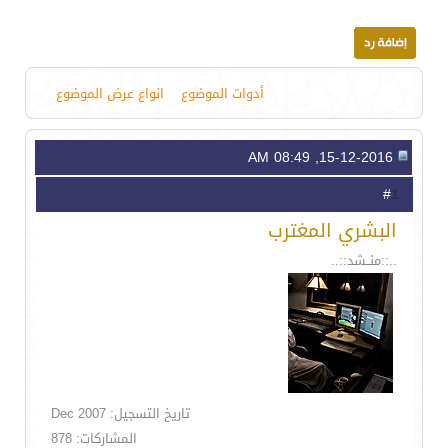
أدوات الموضوع
انواع عرض الموضوع
15-12-2016, 08:49 AM
1
#
البشري المغترب
..::منــشد::..
تاريخ التسجيل: Dec 2007
المشاركات: 878