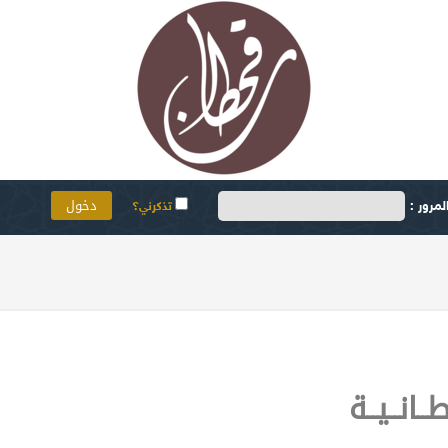
مرور :
تذكرني؟
ــانــيــة