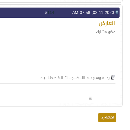
114
#
02-11-2020, 07:58 AM
العارض
عضو مشارك
رد: مــوســوعـــة اللــــهـــــجـــــات الــقــحــطــانــيــة