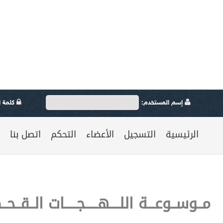
إسم المستخدم:
كلمة ال
الرئيسية
التسجيل
الأعضاء
التحكم
اتصل بنا
مــوســوعـــة اللــــهـــــجـــــات الــقــحــط