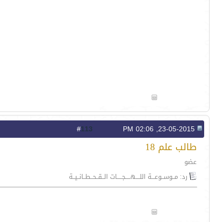
113
#
23-05-2015, 02:06 PM
طالب علم 18
عضو
رد: مــوســوعـــة اللــــهـــــجـــــات الــقــحــطــانــيــة