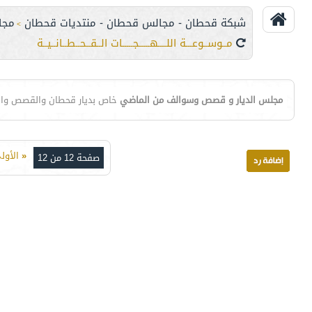
شبكة قحطان - مجالس قحطان - منتديات قحطان
مجا
>
مــوســوعـــة اللــــهـــــجـــــات الــقــحــطــانــيــة
مجلس الديار و قصص وسوالف من الماضي
خاص بديار قحطان والقصص والس
«
الأول
صفحة 12 من 12