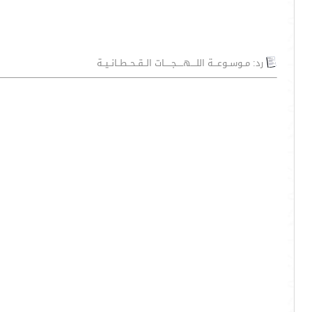
رد: مــوســوعـــة اللــــهـــــجـــــات الــقــحــطــانــيــة
ق