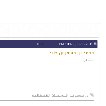
111
#
06-03-2011, 10:45 PM
محمد بن مسفر بن جليد
.::شاعـر::.
رد : مــوســوعـــة اللــــهـــــجـــــات الــقــحــطــانــيــة