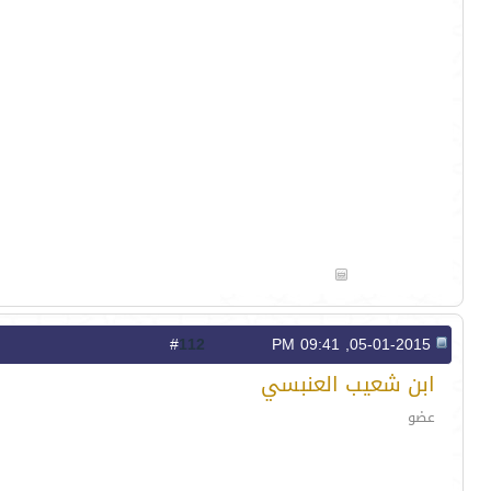
112
#
05-01-2015, 09:41 PM
ابن شعيب العنبسي
عضو