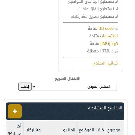
لا تستطيع
الرد على المواضيع
لا تستطيع
إرفاق ملفات
لا تستطيع
تعديل مشاركاتك
is
BB code
متاحة
الابتسامات
متاحة
كود [IMG]
متاحة
كود HTML
معطلة
قوانين المنتدى
الانتقال السريع
المواضيع المتشابهه
آخر
الموضوع
كاتب الموضوع
المنتدى
مشاركات
مشاركة