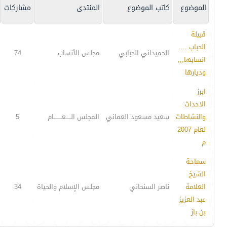
الموضوع
كاتب الموضوع
المنتدى
مشاركات
قبيلة
الحباب ....
الحميداني الحبابي
مجلس الأنساب
74
انسابها,,,
وديارها
ابرز
الاحداث
والنشاطات
سعيد مسعود العماني
المجلس الـــــعــــــــام
5
لعام 2007
م
سماحة
الشيخ
العلامة
ناصر السنحاني
مجلس الإسلام والحياة
34
عبد العزيز
بن باز