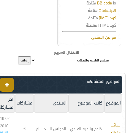
is
BB code
متاحة
الابتسامات
متاحة
كود [IMG]
متاحة
كود HTML
معطلة
قوانين المنتدى
الانتقال السريع
المواضيع المتشابهه
آخر
الموضوع
كاتب الموضوع
المنتدى
مشاركات
مشاركة
19-02-
عجائب
2010
خادم والديه العبدي
المجلس الـــــعــــــــام
6
وغرائب