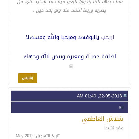
مما خصها الله به وان البعير فيه حقد شديد على من
يضربه وربما انتقم منه ولو بعد حين .
اررحب
ياابوفهد ومرحبا والله ومسهلا
أضافة جميلة ومعبرة وبيض الله وجهك
22-05-2013, 01:40 AM
6
#
شلاش العاطفي
عضو نشيط
تاريخ التسجيل: May 2012