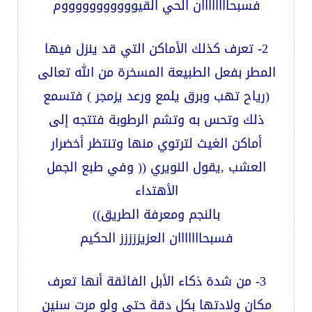
فسبحاااااااان الحي القيوووووووووووم
2- تعرف كذلك الأماكن التي قد ينزل فيها
المطر بفعل الطبيعة المسخرة من الله تعالى
(رياح تهب وبرق يلمع ورعد يزمجر
) فتسمع
ذلك وتحس به وتشم الرطوبة فتتجه إلى
أماكن الغيث لترتوي منها وتنتظر أخضرار
العشب ,يقول النويري (( وفي طبع الجمل
الأهتداء
بالنجم ومعرفة الطريق))
فسبحااااااان العزيززززز الحكيم
3- من شدة ذكاء الأبل الفائقة أنها تعرف
مكان ولادتها بكل دقة حتى ولو مرت سنين