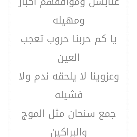
عنابسن ومواقفهم اكبار
ومهيله
يا كم حربنا حروب تعجب
العين
وعزوينا لا يلحقه ندم ولا
فشيله
جمع سنحان مثل الموج
والبراكين