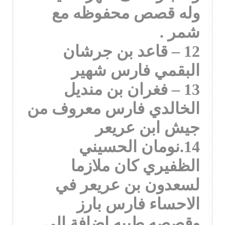
وله قصص محفوظه مع
شمر .
12 – قاعد بن جرشان
البقمي فارس شهير
13 – فغران بن منديل
الخالدي فارس معروف من
جيش ابن عريعر
14.نومان الحسيني
الظفيري كان ملازما
لسعدون بن عريعر في
الاحساء فارس بارز
وقصصه طيبه اضافة الى