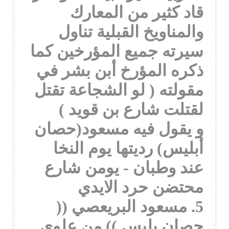
قاد كثير من المعارك
والمناويخ القبلية تناول
سيرته جميع المؤرخين كما
ذكره المؤرخ أبن بشر في
مقولته ( لو الشجاعة تقتل
لقتلت شارع بن قويد )
و يقول فيه مسعود(حصان
أبليس) رديتها يوم النخا
عند وطبان - يومن شارع
محتضن حرد الايدي
5. مسعود البريعصي ((
حصان بليس )) من علوى