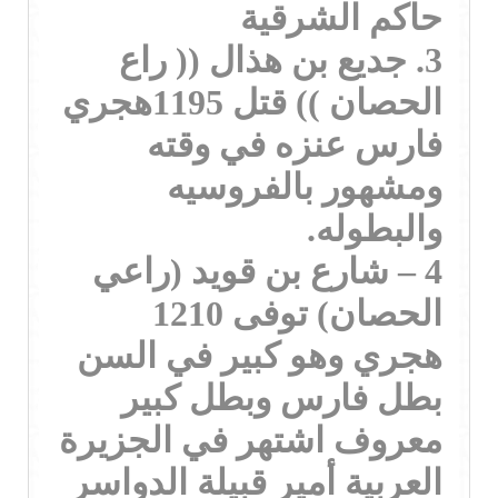
حاكم الشرقية
3. جديع بن هذال (( راع
الحصان )) قتل 1195هجري
فارس عنزه في وقته
ومشهور بالفروسيه
والبطوله.
4 – شارع بن قويد (راعي
الحصان) توفى 1210
هجري وهو كبير في السن
بطل فارس وبطل كبير
معروف اشتهر في الجزيرة
العربية أمير قبيلة الدواسر