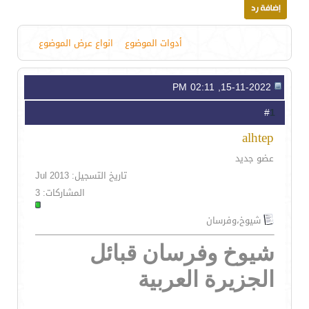
أدوات الموضوع
انواع عرض الموضوع
15-11-2022, 02:11 PM
1
#
alhtep
عضو جديد
تاريخ التسجيل: Jul 2013
المشاركات: 3
شيوخ،وفرسان
شيوخ وفرسان قبائل
الجزيرة العربية