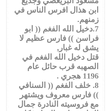
مسعود البريعصي وجديع
ابن هذال افرس الناس في
زمنهم.
7.دخيل الله الفغم (( ابو
فراسن )) فارس عظيم لا
يشق له غبار,
قتل دخيل الله الفغم في
الصهبه قرب حائل عام
1196 هجري .
8. خلف الفغم (( السنافي
)) فارس معروف ويشتهر
مع فروسيته النادرة جمال