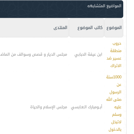
المواضيع المتشابهه
الموضوع
كاتب الموضوع
المنتدى
حروب
منطقة
ابن عيفة الحبابي
مجلس الديار و قصص وسوالف من الماض
عسير ضد
الاتراك
1000سنة
عن
الرسول
صلى الله
عليه
أبــومبارك الـعـابسي
مجلس الإسلام والحياة
وسلم
لاتبخل
بالدخول