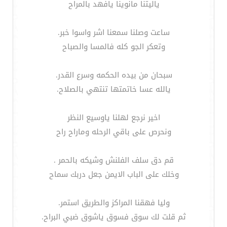
ياليتنا مانوينا يافهد بالمراح
ساعت وصلنا سمعنا اشر واسوا خبر.
وتعكر الجو كله فالمسا والصباح
سبحان من بيده الحكمه وسرع القدر.
يالله عسا خاتمتها تنتهي بالصلاح.
اخير نرجع لهلنا ياوسيع النظر
ونحرص على باقي الرحله وماراح راح
قم دق سلف الفلنش وشيكه بالحمر .
وخلك على الباب الايمن جعل دربك سماح
وليا فهقنا المراكز والطريق استمر.
ثم قلت لك سوق فسوق ياشوق ضبي البراح.