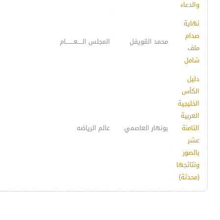
والدعاء
نهاية
صدام
محمد القويفل
المجلس الـــــعــــــــام
ملف
شامل
دليل
الكأس
الخليجية
العربية
الثامنة
بونهار العاصمي
عالم الرياضه
عشر
بالصور
ونتائجها
(محدثة)