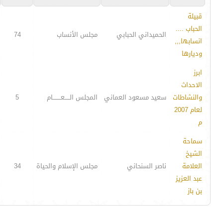
قبيلة
الحباب ....
الحميداني الحبابي
مجلس الأنساب
74
انسابها,,,
وديارها
ابرز
الاحداث
والنشاطات
سعيد مسعود العماني
المجلس الـــــعــــــــام
5
لعام 2007
م
سماحة
الشيخ
العلامة
ناصر السنحاني
مجلس الإسلام والحياة
34
عبد العزيز
بن باز