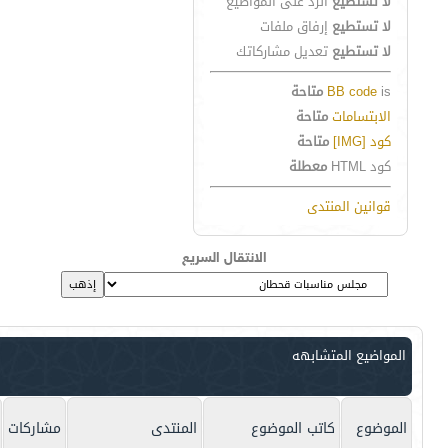
لا تستطيع
الرد على المواضيع
لا تستطيع
إرفاق ملفات
لا تستطيع
تعديل مشاركاتك
is
BB code
متاحة
الابتسامات
متاحة
كود [IMG]
متاحة
كود HTML
معطلة
قوانين المنتدى
الانتقال السريع
المواضيع المتشابهه
الموضوع
كاتب الموضوع
المنتدى
مشاركات