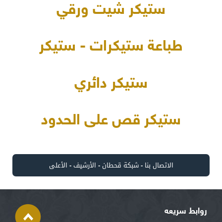
ستيكر شيت ورقي
طباعة ستيكرات - ستيكر
ستيكر دائري
ستيكر قص على الحدود
الاتصال بنا
-
شبكة قحطان
-
الأرشيف
-
الأعلى
روابط سريعه