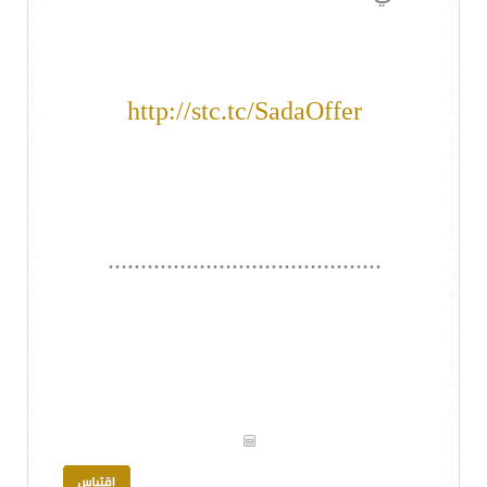
http://stc.tc/SadaOffer
..........................................