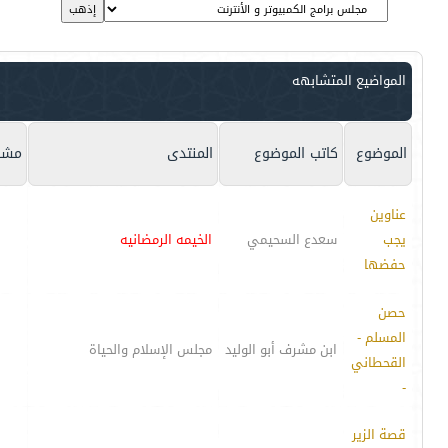
المواضيع المتشابهه
الموضوع
كاتب الموضوع
المنتدى
مشا
عناوين
يجب
سعدع السحيمي
الخيمه الرمضانيه
حفضها
حصن
المسلم -
ابن مشرف أبو الوليد
مجلس الإسلام والحياة
القحطاني
-
قصة الزير