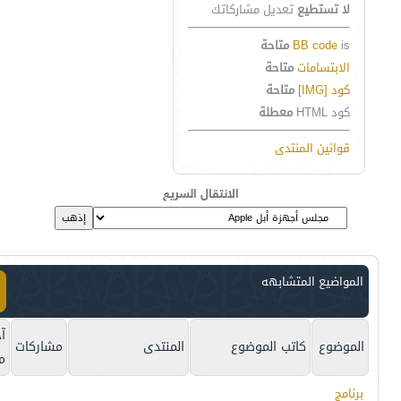
لا تستطيع
تعديل مشاركاتك
is
BB code
متاحة
الابتسامات
متاحة
كود [IMG]
متاحة
كود HTML
معطلة
قوانين المنتدى
الانتقال السريع
المواضيع المتشابهه
آخ
الموضوع
كاتب الموضوع
المنتدى
مشاركات
م
برنامج