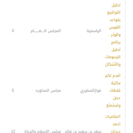
تحليل
التواقيع
بقواعد
القوس
الياسمينا
المجلس الـــــعــــــــام
0
والوتر ..
برنامج
تحليل
الرسومات
والأشكال
اقدم لكم
مكتبة
قلطات
فوازالمطيري
مجلس المحاوره
5
حمل
واستمتع
!!مناضرات
احمد
ديدات
سعد بن سعيد بن فالح
مجلس الإسلام والحياة
12