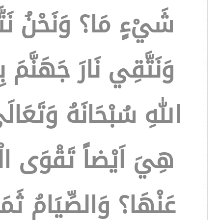
شَيْءٍ مَا؟ وَنَحْنُ نَت
وَنَتَّقِي نَارَ جَهَنَّمَ ب
اللهِ سُبْحَانَهُ وَتَعَالَ
هِيَ اَيْضاً تَقْوَى الْم
عَنْهَا؟ وَالصِّيَامُ ثَمَر