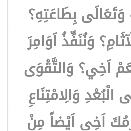
وَتَعَالَى بِطَاعَتِهِ؟
َامِ؟ وَنُنَفِّذُ اَوَامِرَ
نَعَمْ اَخِي؟ وَالتَّقْوَى
لْبُعْدِ وَالِامْتِنَاعِ
ْزَمُكَ اَخِي اَيْضاً مِنْ