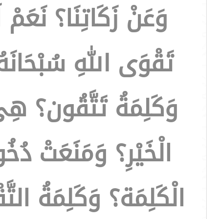
وَعَنْ زَكَاتِنَا؟ نَعَمْ 
تَقْوَى اللهِ سُبْحَانَهُ
وَكَلِمَةُ تَتَّقُون؟ هِي
الْخَيْرِ؟ وَمَنَعَتْ دُخ
الْكَلِمَة؟ وَكَلِمَةُ التَّ