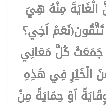
َّ الْغَايَةَ مِنْهُ هِيَ
 تَتَّقُون(نَعَمْ اَخِي؟
 جَمَعَتْ كُلَّ مَعَانِي
ِنَ الْخَيْرِ فِي هَذِهِ
قَايَةً اَوْ حِمَايَةً مِنْ