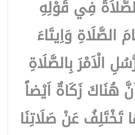
لصَّلاَةُ فِي قَوْلِهِ
امَ الصَّلَاةِ وَاِيتَاءَ
لِ الْاَمْرَ بِالصَّلَاةِ
َنَّ هُنَاكَ زَكَاةٌ اَيْضاً
تَخْتَلِفُ عَنْ صَلَاتِنَا