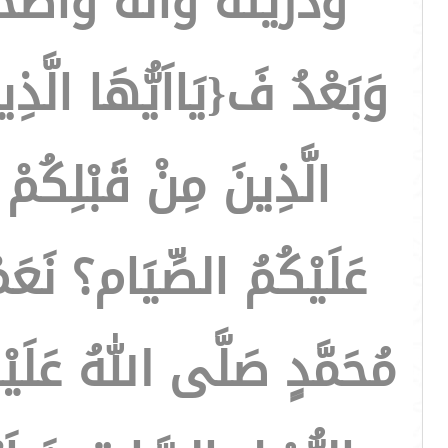
وذريته وآله واصحا
وَبَعْدُ فَ{يَااَيُّهَا الَّذ
الَّذِينَ مِنْ قَبْلِكُم
عَلَيْكُمُ الصِّيَام؟ نَعَم
مُحَمَّدٍ صَلَّى اللهُ عَلَيْه