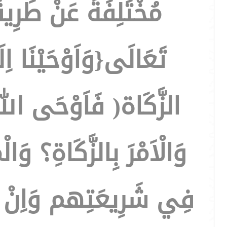
مُخْتَلِفَةً عَنْ طَرِي
تَعَالَى{وَاَوْحَيْنَا اِل
الزَّكَاة( فَاَوْحَى اللهُ
وَالْاَمْرَ بِالزَّكَاةِ؟ وَا
فِي شَرِيعَتِهم وَاِنْ كَان