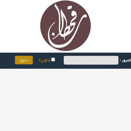
مرور :
تذكرني؟