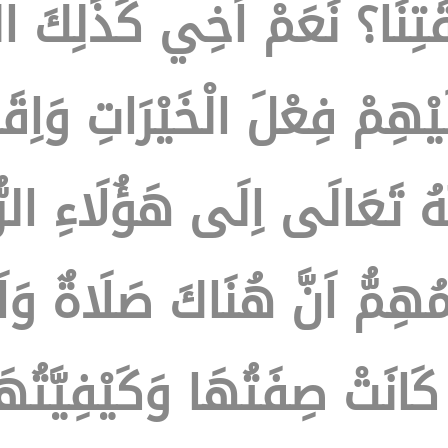
قَتِنَا؟ نَعَمْ اَخِي كَذَلِكَ ا
َيْهِمْ فِعْلَ الْخَيْرَاتِ وَاِقَ
 تَعَالَى اِلَى هَؤُلَاءِ الرُّسُ
لْمُهِمُّ اَنَّ هُنَاكَ صَلَاةٌ وَا
َتْ صِفَتُهَا وَكَيْفِيَّتُهَا 