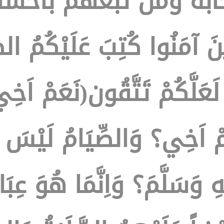
به ومن تبعهم باحسان ا
ِينَ آمَنُوا كُتِبَ عَلَيْكُمُ ا
ْ لَعَلَّكُمْ تَتَّقُون(نَعَمْ ا
ْ اَخِي؟ وَالصِّيَامُ لَيْسَ فَ
ِ وَسَلَّمَ؟ وَاِنَّمَا هُوَ عِب