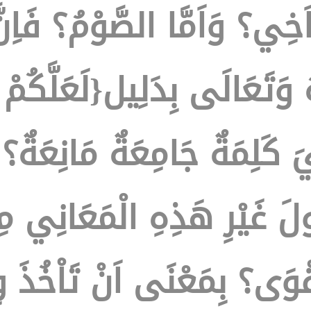
اَخِي؟ وَاَمَّا الصَّوْمُ؟ فَاِن
 وَتَعَالَى بِدَلِيل{لَعَلَّكُمْ
َ كَلِمَةٌ جَامِعَةٌ مَانِعَةٌ؟
ُولَ غَيْرِ هَذِهِ الْمَعَانِي م
قْوَى؟ بِمَعْنَى اَنْ تَاْخُذَ وِ