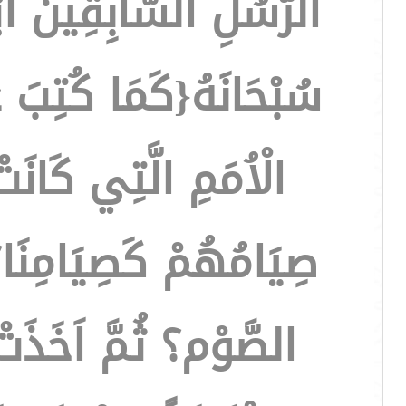
الرُّسُلِ السَّابِقِينَ اَ
سُبْحَانَهُ{كَمَا كُتِبَ 
الْاُمَمِ الَّتِي كَانَ
صِيَامُهُمْ كَصِيَامِنَا؟ 
الصَّوْم؟ ثُمَّ اَخَذَتْ