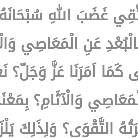
َّقِي غَضَبَ اللهِ سُبْحَانَهُ 
ِالْبُعْدِ عَنِ الْمَعَاصِي وَالْآث
ى كَمَا اَمَرَنَا عَزَّ وَجَلّ؟ 
َعَاصِي وَالْآثَامِ؟ بِمَعْنَى ا
َتُهُ التَّقْوَى؟ وَلِذَلِكَ يَل