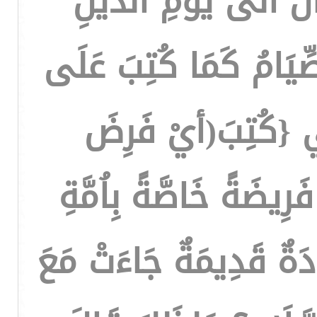
لى يومِ الدِّينِ
لصِّيَامُ كَمَا كُتِبَ عَلَى
َخِي {كُتِبَ(أيْ فَرِضَ
رِيضَةً خَاصَّةً بِاُمَّةِ
َادَةٌ قَدِيمَةٌ جَاءَتْ مَعَ