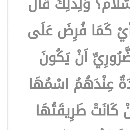
سَّلَام؟ وَلِذَلِكَ قَالَ
ْ(أيْ كَمَا فُرِضَ عَلَى
َرُورِيِّ اَنْ يَكُونَ
دَةٌ عِنْدَهُمُ اسْمُهَا
نْ كَانَتْ طَرِيقَتُهَا