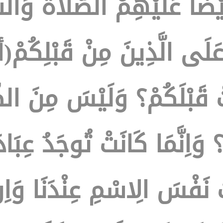
يْضاً عَلَيْهِمُ الصَّلَاةُ وَال
عَلَى الَّذِينَ مِنْ قَبْلِكُم
تْ قَبْلَكُمْ؟ وَلَيْسَ مِنَ الضّ
وَاِنَّمَا كَانَتْ تُوجَدُ عِبَا
 نَفْسَ الِاسْمِ عِنْدَنَا وَاِ