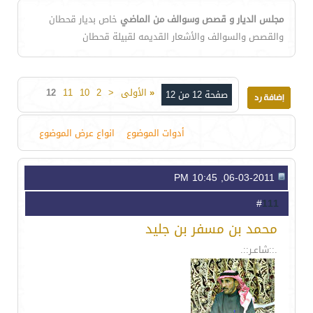
مجلس الديار و قصص وسوالف من الماضي
خاص بديار قحطان
والقصص والسوالف والأشعار القديمه لقبيلة قحطان
«
الأولى
<
2
10
11
12
صفحة 12 من 12
أدوات الموضوع
انواع عرض الموضوع
06-03-2011, 10:45 PM
111
#
محمد بن مسفر بن جليد
.::شاعـر::.