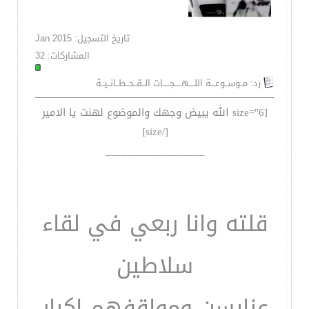
تاريخ التسجيل: Jan 2015
المشاركات: 32
رد: مــوســوعـــة اللــــهـــــجـــــات الــقــحــطــانــيــة
[size="6 الله يبيض وجهك والموضوع لهنت يا الامير
[/size]
__________________
قلته وانا ربعي في لقاء
سلاطين
عنابسن ومواقفهم اكبار