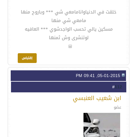
خلقت في الدنياوانامامعي شي *** وباروح منها
مامعي شي منها
مسكين يالي تحسب الواجدشوي *** العافيه
لوتنشرى وش ثمنها
05-01-2015, 09:41 PM
112
#
ابن شعيب العنبسي
عضو