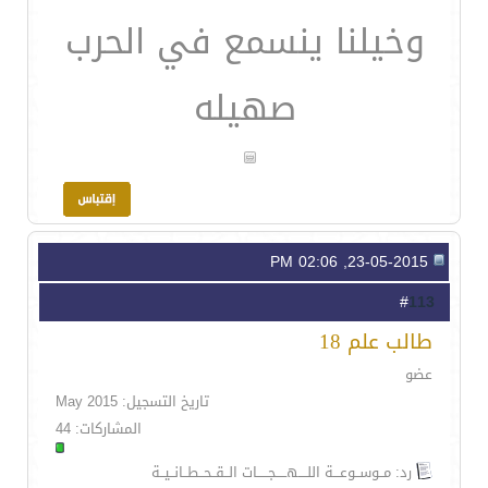
وخيلنا ينسمع في الحرب
صهيله
23-05-2015, 02:06 PM
113
#
طالب علم 18
عضو
تاريخ التسجيل: May 2015
المشاركات: 44
رد: مــوســوعـــة اللــــهـــــجـــــات الــقــحــطــانــيــة