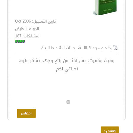
تاريخ التسجيل: Oct 2006
الدولة: العارض
المشاركات: 187
رد: مــوســوعـــة اللــــهـــــجـــــات الــقــحــطــانــيــة
وفيت وكفيت. عمل اكثر من رائع وجهد تشكر عليه.
تحياتي لكم.