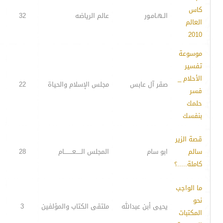
كاس
الـهـامـور
عالم الرياضه
32
العالم
2010
موسوعة
تفسير
الأحلام _
صقر آل عابس
مجلس الإسلام والحياة
22
فسر
حلمك
بنفسك
قصة الزير
سالم
ابو سام
المجلس الـــــعــــــــام
28
كاملة.....؟
ما الواجب
نحو
يحيى أبن عبدالله
ملتقى الكتاب والمؤلفين
3
المكتبات