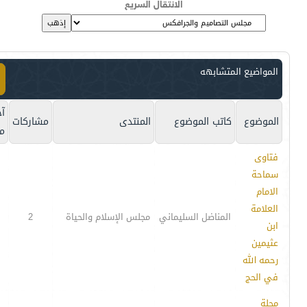
الانتقال السريع
المواضيع المتشابهه
آخ
الموضوع
كاتب الموضوع
المنتدى
مشاركات
م
فتاوى
سماحة
الامام
العلامة
المناضل السليماني
مجلس الإسلام والحياة
2
ابن
عثيمين
رحمه الله
في الحج
مجلة