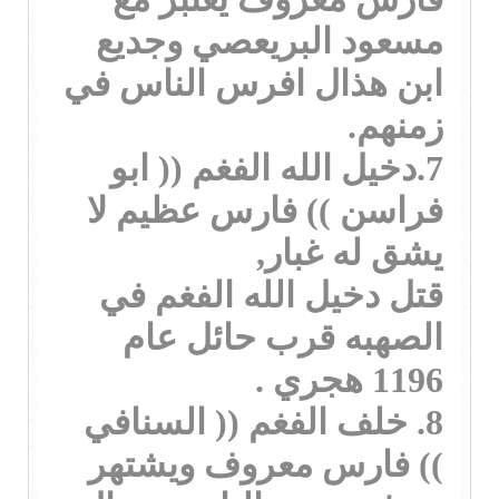
مسعود البريعصي وجديع
ابن هذال افرس الناس في
زمنهم.
7.دخيل الله الفغم (( ابو
فراسن )) فارس عظيم لا
يشق له غبار,
قتل دخيل الله الفغم في
الصهبه قرب حائل عام
1196 هجري .
8. خلف الفغم (( السنافي
)) فارس معروف ويشتهر