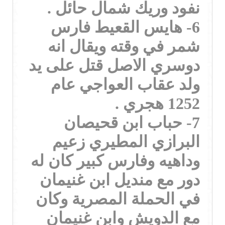
نفود وريك شمال حائل .
6- هايس القعيط فارس
شمر في وقته ويقال انه
دوسري الاصل قتل على يد
ولد عقاب العواجي عام
1252 هجري .
7- حباب ابن قحيصان
البرازي المطيري زعيم
وداهيه وفارس كبير كان له
دور مع منديل ابن غنيمان
في الحملة المصرية وكان
مع الدويش وابن غنيمان