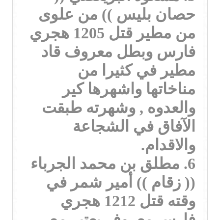
حصان بليس )) من علوى
من مطير قتل 1205 هجري
فارس وبطل معروف قاد
مطير في كثيرا من
مناخاتها واشهرها كير
والعدوه , وشهرته طبقت
الآفاق في الشجاعة
والاقدام.
6. مطلق بن محمد الجرباء
(( زقام )) أمير شمر في
وقته قتل 1212 هجري
فارس معروف يعتبر مع