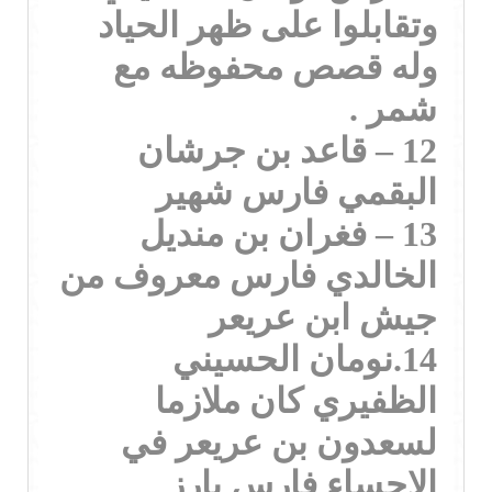
وتقابلوا على ظهر الحياد
وله قصص محفوظه مع
شمر .
12 – قاعد بن جرشان
البقمي فارس شهير
13 – فغران بن منديل
الخالدي فارس معروف من
جيش ابن عريعر
14.نومان الحسيني
الظفيري كان ملازما
لسعدون بن عريعر في
الاحساء فارس بارز