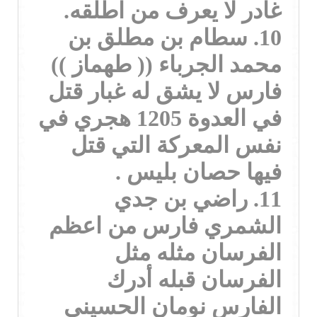
غادر لا يعرف من اطلقه.
10. سطام بن مطلق بن
محمد الجرباء (( طهماز ))
فارس لا يشق له غبار قتل
في العدوة 1205 هجري في
نفس المعركة التي قتل
فيها حصان بليس .
11. راضي بن جدي
الشمري فارس من اعظم
الفرسان مثله مثل
الفرسان قبله أدرك
الفارس نومان الحسيني