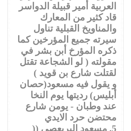
العربية أمير قبيلة الدواسر
قاد كثير من المعارك
والمناويخ القبلية تناول
سيرته جميع المؤرخين كما
ذكره المؤرخ أبن بشر في
مقولته ( لو الشجاعة تقتل
لقتلت شارع بن قويد )
و يقول فيه مسعود(حصان
أبليس) رديتها يوم النخا
عند وطبان - يومن شارع
محتضن حرد الايدي
5. مسعود البريعصي ((